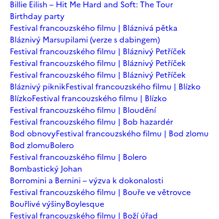
Billie Eilish – Hit Me Hard and Soft: The Tour
Birthday party
Festival francouzského filmu | Bláznivá pětka
Bláznivý Marsupilami (verze s dabingem)
Festival francouzského filmu | Bláznivý Petříček
Festival francouzského filmu | Bláznivý Petříček
Festival francouzského filmu | Bláznivý Petříček
Bláznivý piknik
Festival francouzského filmu | Blízko
Blízko
Festival francouzského filmu | Blízko
Festival francouzského filmu | Bloudění
Festival francouzského filmu | Bob hazardér
Bod obnovy
Festival francouzského filmu | Bod zlomu
Bod zlomu
Bolero
Festival francouzského filmu | Bolero
Bombastický Johan
Borromini a Bernini – výzva k dokonalosti
Festival francouzského filmu | Bouře ve větrovce
Bouřlivé výšiny
Boylesque
Festival francouzského filmu | Boží úřad