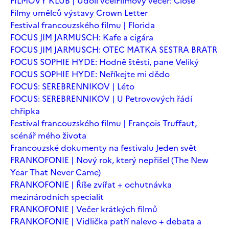
FILMOVÝ KLUB | Údolí včel
Filmový večer: Close
Filmy umělců výstavy Crown Letter
Festival francouzského filmu | Florida
FOCUS JIM JARMUSCH: Kafe a cigára
FOCUS JIM JARMUSCH: OTEC MATKA SESTRA BRATR
FOCUS SOPHIE HYDE: Hodně štěstí, pane Veliký
FOCUS SOPHIE HYDE: Neříkejte mi dědo
FOCUS: SEREBRENNIKOV | Léto
FOCUS: SEREBRENNIKOV | U Petrovových řádí
chřipka
Festival francouzského filmu | François Truffaut,
scénář mého života
Francouzské dokumenty na festivalu Jeden svět
FRANKOFONIE | Nový rok, který nepřišel (The New
Year That Never Came)
FRANKOFONIE | Říše zvířat + ochutnávka
mezinárodních specialit
FRANKOFONIE | Večer krátkých filmů
FRANKOFONIE | Vidlička patří nalevo + debata a