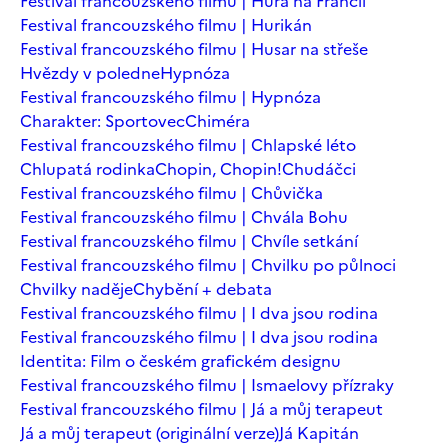
Festival francouzského filmu | Hurá na Francii
Festival francouzského filmu | Hurikán
Festival francouzského filmu | Husar na střeše
Hvězdy v poledne
Hypnóza
Festival francouzského filmu | Hypnóza
Charakter: Sportovec
Chiméra
Festival francouzského filmu | Chlapské léto
Chlupatá rodinka
Chopin, Chopin!
Chudáčci
Festival francouzského filmu | Chůvička
Festival francouzského filmu | Chvála Bohu
Festival francouzského filmu | Chvíle setkání
Festival francouzského filmu | Chvilku po půlnoci
Chvilky naděje
Chybění + debata
Festival francouzského filmu | I dva jsou rodina
Festival francouzského filmu | I dva jsou rodina
Identita: Film o českém grafickém designu
Festival francouzského filmu | Ismaelovy přízraky
Festival francouzského filmu | Já a můj terapeut
Já a můj terapeut (originální verze)
Já Kapitán