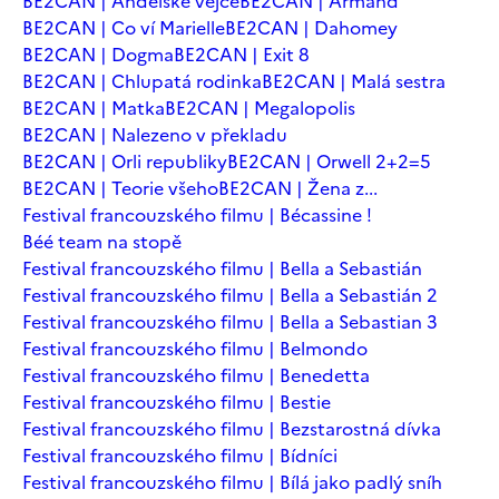
BE2CAN | Andělské vejce
BE2CAN | Armand
BE2CAN | Co ví Marielle
BE2CAN | Dahomey
BE2CAN | Dogma
BE2CAN | Exit 8
BE2CAN | Chlupatá rodinka
BE2CAN | Malá sestra
BE2CAN | Matka
BE2CAN | Megalopolis
BE2CAN | Nalezeno v překladu
BE2CAN | Orli republiky
BE2CAN | Orwell 2+2=5
BE2CAN | Teorie všeho
BE2CAN | Žena z...
Festival francouzského filmu | Bécassine !
Béé team na stopě
Festival francouzského filmu | Bella a Sebastián
Festival francouzského filmu | Bella a Sebastián 2
Festival francouzského filmu | Bella a Sebastian 3
Festival francouzského filmu | Belmondo
Festival francouzského filmu | Benedetta
Festival francouzského filmu | Bestie
Festival francouzského filmu | Bezstarostná dívka
Festival francouzského filmu | Bídníci
Festival francouzského filmu | Bílá jako padlý sníh