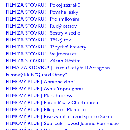
FILM ZA STOVKU! | Pokoj zázraků
FILM ZA STOVKU! | Povaha lásky
FILM ZA STOVKU! | Pro smilování!
FILM ZA STOVKU! | Rudý ostrov
FILM ZA STOVKU! | Sestry v sedle
FILM ZA STOVKU! | Těžký rok
FILM ZA STOVKU! | Třpytivé krevety
FILM ZA STOVKU! | Ve jménu cti
FILM ZA STOVKU! | Zásah štěstím
FILMA ZA STOVKU! | Tři mušketýři: D’Artagnan
Filmový klub "Quai d’Orsay"
FILMOVÝ KLUB | Annie se zlobí
FILMOVÝ KLUB | Aya z Yopougonu
FILMOVÝ KLUB | Mars Express
FILMOVÝ KLUB | Paraplíčka z Cherbourgu
FILMOVÝ KLUB | Říkejte mi Marcello
FILMOVÝ KLUB | Říše zvířat + úvod spolku SaFra
FILMOVÝ KLUB | Špalíček + úvod Jeanne Pommeau