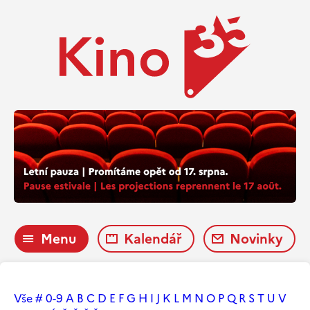
Menu
Kalendář
Novinky
Vše
#
0-9
A
B
C
D
E
F
G
H
I
J
K
L
M
N
O
P
Q
R
S
T
U
V