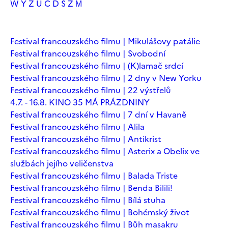
W
Y
Z
Ú
Č
Ď
Š
Ž
М
Festival francouzského filmu | Mikulášovy patálie
Festival francouzského filmu | Svobodní
Festival francouzského filmu | (K)lamač srdcí
Festival francouzského filmu | 2 dny v New Yorku
Festival francouzského filmu | 22 výstřelů
4.7. - 16.8. KINO 35 MÁ PRÁZDNINY
Festival francouzského filmu | 7 dní v Havaně
Festival francouzského filmu | Alila
Festival francouzského filmu | Antikrist
Festival francouzského filmu | Asterix a Obelix ve
službách jejího veličenstva
Festival francouzského filmu | Balada Triste
Festival francouzského filmu | Benda Bilili!
Festival francouzského filmu | Bílá stuha
Festival francouzského filmu | Bohémský život
Festival francouzského filmu | Bůh masakru