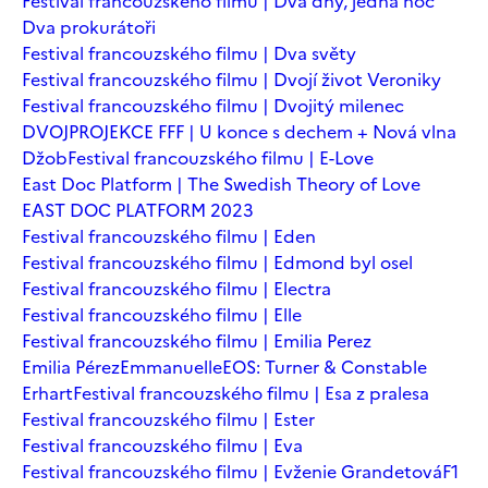
Festival francouzského filmu | Dva dny, jedna noc
Dva prokurátoři
Festival francouzského filmu | Dva světy
Festival francouzského filmu | Dvojí život Veroniky
Festival francouzského filmu | Dvojitý milenec
DVOJPROJEKCE FFF | U konce s dechem + Nová vlna
Džob
Festival francouzského filmu | E-Love
East Doc Platform | The Swedish Theory of Love
EAST DOC PLATFORM 2023
Festival francouzského filmu | Eden
Festival francouzského filmu | Edmond byl osel
Festival francouzského filmu | Electra
Festival francouzského filmu | Elle
Festival francouzského filmu | Emilia Perez
Emilia Pérez
Emmanuelle
EOS: Turner & Constable
Erhart
Festival francouzského filmu | Esa z pralesa
Festival francouzského filmu | Ester
Festival francouzského filmu | Eva
Festival francouzského filmu | Evženie Grandetová
F1