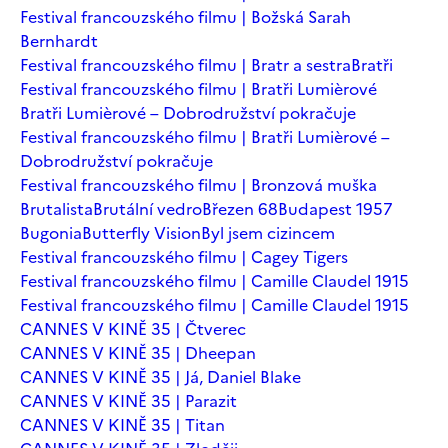
Festival francouzského filmu | Božská Sarah
Bernhardt
Festival francouzského filmu | Bratr a sestra
Bratři
Festival francouzského filmu | Bratři Lumièrové
Bratři Lumièrové – Dobrodružství pokračuje
Festival francouzského filmu | Bratři Lumièrové –
Dobrodružství pokračuje
Festival francouzského filmu | Bronzová muška
Brutalista
Brutální vedro
Březen 68
Budapest 1957
Bugonia
Butterfly Vision
Byl jsem cizincem
Festival francouzského filmu | Cagey Tigers
Festival francouzského filmu | Camille Claudel 1915
Festival francouzského filmu | Camille Claudel 1915
CANNES V KINĚ 35 | Čtverec
CANNES V KINĚ 35 | Dheepan
CANNES V KINĚ 35 | Já, Daniel Blake
CANNES V KINĚ 35 | Parazit
CANNES V KINĚ 35 | Titan