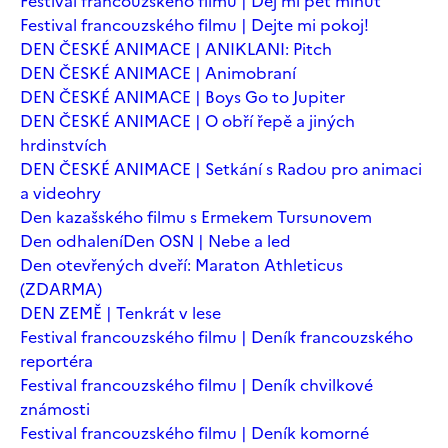
Festival francouzského filmu | Dej mi pět minut
Festival francouzského filmu | Dejte mi pokoj!
DEN ČESKÉ ANIMACE | ANIKLANI: Pitch
DEN ČESKÉ ANIMACE | Animobraní
DEN ČESKÉ ANIMACE | Boys Go to Jupiter
DEN ČESKÉ ANIMACE | O obří řepě a jiných
hrdinstvích
DEN ČESKÉ ANIMACE | Setkání s Radou pro animaci
a videohry
Den kazašského filmu s Ermekem Tursunovem
Den odhalení
Den OSN | Nebe a led
Den otevřených dveří: Maraton Athleticus
(ZDARMA)
DEN ZEMĚ | Tenkrát v lese
Festival francouzského filmu | Deník francouzského
reportéra
Festival francouzského filmu | Deník chvilkové
známosti
Festival francouzského filmu | Deník komorné