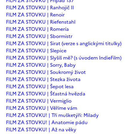
FILM ZA STOVKU | Případ 137
FILM ZA STOVKU | Ranhojič II
FILM ZA STOVKU | Renoir
FILM ZA STOVKU | Riefenstahl
FILM ZA STOVKU | Romería
FILM ZA STOVKU | Sbormistr
FILM ZA STOVKU | Sirat (verze s anglickými titulky)
FILM ZA STOVKU | Slepice
FILM ZA STOVKU | Slyšíš mě? (s úvodem IndieFilm)
FILM ZA STOVKU | Sorry, Baby
FILM ZA STOVKU | Soukromý život
FILM ZA STOVKU | Stezka života
FILM ZA STOVKU | Šepot lesa
FILM ZA STOVKU | Šťastná hvězda
FILM ZA STOVKU | Vermiglio
FILM ZA STOVKU | Věříme vám
FILM ZA STOVKU! | Tři mušketýři: Milady
FILM ZA STOVKU! | Anatomie pádu
FILM ZA STOVKU! | Až na věky