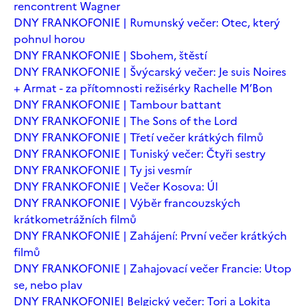
rencontrent Wagner
DNY FRANKOFONIE | Rumunský večer: Otec, který
pohnul horou
DNY FRANKOFONIE | Sbohem, štěstí
DNY FRANKOFONIE | Švýcarský večer: Je suis Noires
+ Armat - za přítomnosti režisérky Rachelle M’Bon
DNY FRANKOFONIE | Tambour battant
DNY FRANKOFONIE | The Sons of the Lord
DNY FRANKOFONIE | Třetí večer krátkých filmů
DNY FRANKOFONIE | Tuniský večer: Čtyři sestry
DNY FRANKOFONIE | Ty jsi vesmír
DNY FRANKOFONIE | Večer Kosova: Úl
DNY FRANKOFONIE | Výběr francouzských
krátkometrážních filmů
DNY FRANKOFONIE | Zahájení: První večer krátkých
filmů
DNY FRANKOFONIE | Zahajovací večer Francie: Utop
se, nebo plav
DNY FRANKOFONIE| Belgický večer: Tori a Lokita