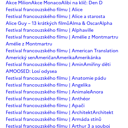
Akce Milion
Akce Monaco
Alibi na klíč: Den D
Festival francouzského filmu | Alice
Festival francouzského filmu | Alice a starosta
Alice Guy – 13 krátkých filmů
Alma & Oscar
Alpha
Festival francouzského filmu | Alphaville
Festival francouzského filmu | Amélie z Montmartru
Amélie z Montmartru
Festival francouzského filmu | American Translation
Americký sen
Američan
Amerika
Amerikánka
Festival francouzského filmu | Amin
Amiřiny děti
AMOOSED: Losí odysea
Festival francouzského filmu | Anatomie pádu
Festival francouzského filmu | Angelika
Festival francouzského filmu | Animale
Anora
Festival francouzského filmu | Anthéor
Festival francouzského filmu | Apači
Festival francouzského filmu | Architekt
Architekt
Festival francouzského filmu | Armáda stínů
Festival francouzského filmu | Arthur 3 a souboj