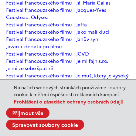
Festival francouzského filmu | Já, Maria Callas
Festival francouzského filmu | Jacques-Yves
Cousteau: Odysea
Festival francouzského filmu | Jaffa
Festival francouzského filmu | Jako malí kluci
Festival francouzského filmu | Janův syn
Javari + debata po filmu
Festival francouzského filmu | JCVD
Festival francouzského filmu | Je mi fajn s.r.o.
Je mi ze sebe špatně
Festival francouzského filmu | Je muž, který je vysoký,
šťastný? Animovaná konverzace s Noamem
Na našich webových stránkách používáme soubory
Chomským
cookie k měření úspěšnosti reklamních kampaní.
Festival francouzského filmu | Je to jen konec světa
Prohlášení o zásadách ochrany osobních údajů
Festival francouzského filmu | Je to jen konec světa
Festival francouzského filmu | Jeanne du Barry -
Přijmout vše
Králova milenka
Spravovat soubory cookie
Jeanne du Barry – Králova milenka
JEDEN SVĚT | Alláh není povinen