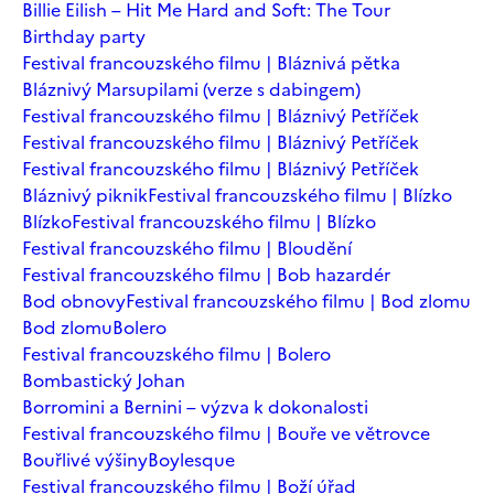
Billie Eilish – Hit Me Hard and Soft: The Tour
Birthday party
Festival francouzského filmu | Bláznivá pětka
Bláznivý Marsupilami (verze s dabingem)
Festival francouzského filmu | Bláznivý Petříček
Festival francouzského filmu | Bláznivý Petříček
Festival francouzského filmu | Bláznivý Petříček
Bláznivý piknik
Festival francouzského filmu | Blízko
Blízko
Festival francouzského filmu | Blízko
Festival francouzského filmu | Bloudění
Festival francouzského filmu | Bob hazardér
Bod obnovy
Festival francouzského filmu | Bod zlomu
Bod zlomu
Bolero
Festival francouzského filmu | Bolero
Bombastický Johan
Borromini a Bernini – výzva k dokonalosti
Festival francouzského filmu | Bouře ve větrovce
Bouřlivé výšiny
Boylesque
Festival francouzského filmu | Boží úřad