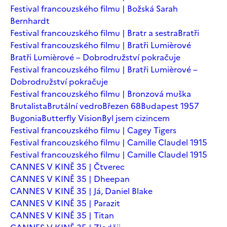
Festival francouzského filmu | Božská Sarah
Bernhardt
Festival francouzského filmu | Bratr a sestra
Bratři
Festival francouzského filmu | Bratři Lumièrové
Bratři Lumièrové – Dobrodružství pokračuje
Festival francouzského filmu | Bratři Lumièrové –
Dobrodružství pokračuje
Festival francouzského filmu | Bronzová muška
Brutalista
Brutální vedro
Březen 68
Budapest 1957
Bugonia
Butterfly Vision
Byl jsem cizincem
Festival francouzského filmu | Cagey Tigers
Festival francouzského filmu | Camille Claudel 1915
Festival francouzského filmu | Camille Claudel 1915
CANNES V KINĚ 35 | Čtverec
CANNES V KINĚ 35 | Dheepan
CANNES V KINĚ 35 | Já, Daniel Blake
CANNES V KINĚ 35 | Parazit
CANNES V KINĚ 35 | Titan