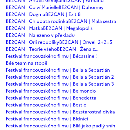
BE2CAN | Andělské vejce
BE2CAN | Armand
BE2CAN | Co ví Marielle
BE2CAN | Dahomey
BE2CAN | Dogma
BE2CAN | Exit 8
BE2CAN | Chlupatá rodinka
BE2CAN | Malá sestra
BE2CAN | Matka
BE2CAN | Megalopolis
BE2CAN | Nalezeno v překladu
BE2CAN | Orli republiky
BE2CAN | Orwell 2+2=5
BE2CAN | Teorie všeho
BE2CAN | Žena z...
Festival francouzského filmu | Bécassine !
Béé team na stopě
Festival francouzského filmu | Bella a Sebastián
Festival francouzského filmu | Bella a Sebastián 2
Festival francouzského filmu | Bella a Sebastian 3
Festival francouzského filmu | Belmondo
Festival francouzského filmu | Benedetta
Festival francouzského filmu | Bestie
Festival francouzského filmu | Bezstarostná dívka
Festival francouzského filmu | Bídníci
Festival francouzského filmu | Bílá jako padlý sníh