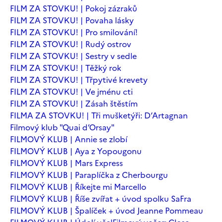
FILM ZA STOVKU! | Pokoj zázraků
FILM ZA STOVKU! | Povaha lásky
FILM ZA STOVKU! | Pro smilování!
FILM ZA STOVKU! | Rudý ostrov
FILM ZA STOVKU! | Sestry v sedle
FILM ZA STOVKU! | Těžký rok
FILM ZA STOVKU! | Třpytivé krevety
FILM ZA STOVKU! | Ve jménu cti
FILM ZA STOVKU! | Zásah štěstím
FILMA ZA STOVKU! | Tři mušketýři: D’Artagnan
Filmový klub "Quai d’Orsay"
FILMOVÝ KLUB | Annie se zlobí
FILMOVÝ KLUB | Aya z Yopougonu
FILMOVÝ KLUB | Mars Express
FILMOVÝ KLUB | Paraplíčka z Cherbourgu
FILMOVÝ KLUB | Říkejte mi Marcello
FILMOVÝ KLUB | Říše zvířat + úvod spolku SaFra
FILMOVÝ KLUB | Špalíček + úvod Jeanne Pommeau