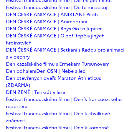
Festival francouzského filmu | Dej mi pět minut
Festival francouzského filmu | Dejte mi pokoj!
DEN ČESKÉ ANIMACE | ANIKLANI: Pitch
DEN ČESKÉ ANIMACE | Animobraní
DEN ČESKÉ ANIMACE | Boys Go to Jupiter
DEN ČESKÉ ANIMACE | O obří řepě a jiných
hrdinstvích
DEN ČESKÉ ANIMACE | Setkání s Radou pro animaci
a videohry
Den kazašského filmu s Ermekem Tursunovem
Den odhalení
Den OSN | Nebe a led
Den otevřených dveří: Maraton Athleticus
(ZDARMA)
DEN ZEMĚ | Tenkrát v lese
Festival francouzského filmu | Deník francouzského
reportéra
Festival francouzského filmu | Deník chvilkové
známosti
Festival francouzského filmu | Deník komorné