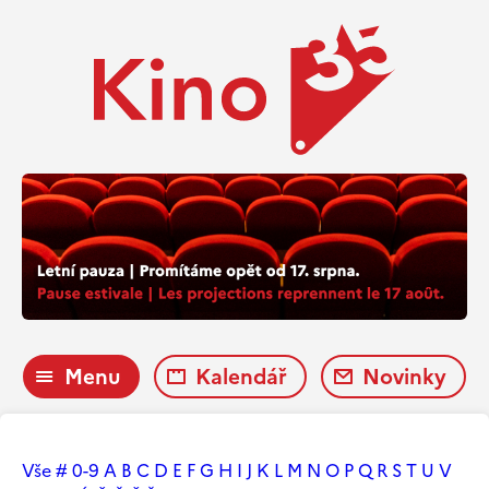
Menu
Kalendář
Novinky
Vše
#
0-9
A
B
C
D
E
F
G
H
I
J
K
L
M
N
O
P
Q
R
S
T
U
V