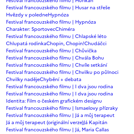
Festival francouzského filmu | Hurikán
Festival francouzského filmu | Husar na střeše
Hvězdy v poledne
Hypnóza
Festival francouzského filmu | Hypnóza
Charakter: Sportovec
Chiméra
Festival francouzského filmu | Chlapské léto
Chlupatá rodinka
Chopin, Chopin!
Chudáčci
Festival francouzského filmu | Chůvička
Festival francouzského filmu | Chvála Bohu
Festival francouzského filmu | Chvíle setkání
Festival francouzského filmu | Chvilku po půlnoci
Chvilky naděje
Chybění + debata
Festival francouzského filmu | I dva jsou rodina
Festival francouzského filmu | I dva jsou rodina
Identita: Film o českém grafickém designu
Festival francouzského filmu | Ismaelovy přízraky
Festival francouzského filmu | Já a můj terapeut
Já a můj terapeut (originální verze)
Já Kapitán
Festival francouzského filmu | Já, Maria Callas