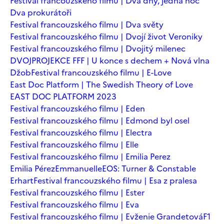
Festival francouzského filmu | Dva dny, jedna noc
Dva prokurátoři
Festival francouzského filmu | Dva světy
Festival francouzského filmu | Dvojí život Veroniky
Festival francouzského filmu | Dvojitý milenec
DVOJPROJEKCE FFF | U konce s dechem + Nová vlna
Džob
Festival francouzského filmu | E-Love
East Doc Platform | The Swedish Theory of Love
EAST DOC PLATFORM 2023
Festival francouzského filmu | Eden
Festival francouzského filmu | Edmond byl osel
Festival francouzského filmu | Electra
Festival francouzského filmu | Elle
Festival francouzského filmu | Emilia Perez
Emilia Pérez
Emmanuelle
EOS: Turner & Constable
Erhart
Festival francouzského filmu | Esa z pralesa
Festival francouzského filmu | Ester
Festival francouzského filmu | Eva
Festival francouzského filmu | Evženie Grandetová
F1