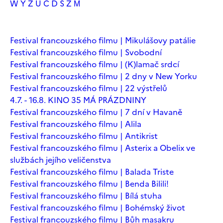
W
Y
Z
Ú
Č
Ď
Š
Ž
М
Festival francouzského filmu | Mikulášovy patálie
Festival francouzského filmu | Svobodní
Festival francouzského filmu | (K)lamač srdcí
Festival francouzského filmu | 2 dny v New Yorku
Festival francouzského filmu | 22 výstřelů
4.7. - 16.8. KINO 35 MÁ PRÁZDNINY
Festival francouzského filmu | 7 dní v Havaně
Festival francouzského filmu | Alila
Festival francouzského filmu | Antikrist
Festival francouzského filmu | Asterix a Obelix ve
službách jejího veličenstva
Festival francouzského filmu | Balada Triste
Festival francouzského filmu | Benda Bilili!
Festival francouzského filmu | Bílá stuha
Festival francouzského filmu | Bohémský život
Festival francouzského filmu | Bůh masakru