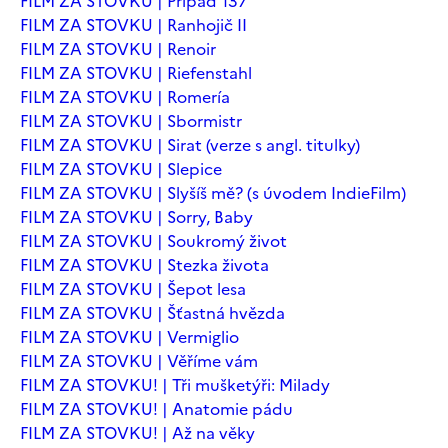
FILM ZA STOVKU | Případ 137
FILM ZA STOVKU | Ranhojič II
FILM ZA STOVKU | Renoir
FILM ZA STOVKU | Riefenstahl
FILM ZA STOVKU | Romería
FILM ZA STOVKU | Sbormistr
FILM ZA STOVKU | Sirat (verze s angl. titulky)
FILM ZA STOVKU | Slepice
FILM ZA STOVKU | Slyšíš mě? (s úvodem IndieFilm)
FILM ZA STOVKU | Sorry, Baby
FILM ZA STOVKU | Soukromý život
FILM ZA STOVKU | Stezka života
FILM ZA STOVKU | Šepot lesa
FILM ZA STOVKU | Šťastná hvězda
FILM ZA STOVKU | Vermiglio
FILM ZA STOVKU | Věříme vám
FILM ZA STOVKU! | Tři mušketýři: Milady
FILM ZA STOVKU! | Anatomie pádu
FILM ZA STOVKU! | Až na věky