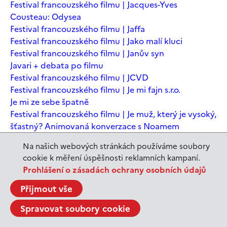
Festival francouzského filmu | Jacques-Yves
Cousteau: Odysea
Festival francouzského filmu | Jaffa
Festival francouzského filmu | Jako malí kluci
Festival francouzského filmu | Janův syn
Javari + debata po filmu
Festival francouzského filmu | JCVD
Festival francouzského filmu | Je mi fajn s.r.o.
Je mi ze sebe špatně
Festival francouzského filmu | Je muž, který je vysoký,
šťastný? Animovaná konverzace s Noamem
Chomským
Na našich webových stránkách používáme soubory
Festival francouzského filmu | Je to jen konec světa
cookie k měření úspěšnosti reklamních kampaní.
Festival francouzského filmu | Je to jen konec světa
Prohlášení o zásadách ochrany osobních údajů
Festival francouzského filmu | Jeanne du Barry -
Králova milenka
Přijmout vše
Jeanne du Barry – Králova milenka
Spravovat soubory cookie
JEDEN SVĚT | Alláh není povinen
JEDEN SVĚT | Až mě zabásnou