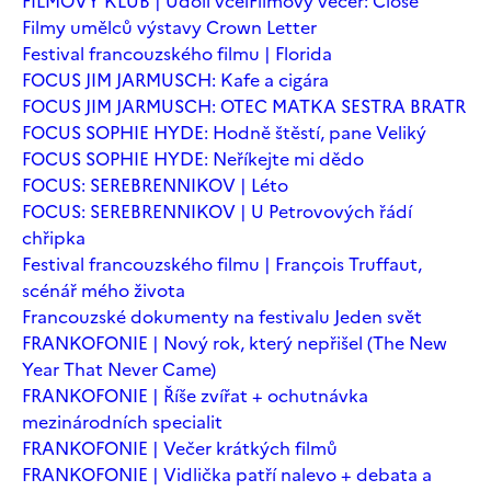
FILMOVÝ KLUB | Údolí včel
Filmový večer: Close
Filmy umělců výstavy Crown Letter
Festival francouzského filmu | Florida
FOCUS JIM JARMUSCH: Kafe a cigára
FOCUS JIM JARMUSCH: OTEC MATKA SESTRA BRATR
FOCUS SOPHIE HYDE: Hodně štěstí, pane Veliký
FOCUS SOPHIE HYDE: Neříkejte mi dědo
FOCUS: SEREBRENNIKOV | Léto
FOCUS: SEREBRENNIKOV | U Petrovových řádí
chřipka
Festival francouzského filmu | François Truffaut,
scénář mého života
Francouzské dokumenty na festivalu Jeden svět
FRANKOFONIE | Nový rok, který nepřišel (The New
Year That Never Came)
FRANKOFONIE | Říše zvířat + ochutnávka
mezinárodních specialit
FRANKOFONIE | Večer krátkých filmů
FRANKOFONIE | Vidlička patří nalevo + debata a