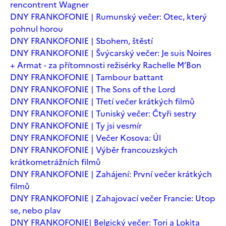
rencontrent Wagner
DNY FRANKOFONIE | Rumunský večer: Otec, který
pohnul horou
DNY FRANKOFONIE | Sbohem, štěstí
DNY FRANKOFONIE | Švýcarský večer: Je suis Noires
+ Armat - za přítomnosti režisérky Rachelle M’Bon
DNY FRANKOFONIE | Tambour battant
DNY FRANKOFONIE | The Sons of the Lord
DNY FRANKOFONIE | Třetí večer krátkých filmů
DNY FRANKOFONIE | Tuniský večer: Čtyři sestry
DNY FRANKOFONIE | Ty jsi vesmír
DNY FRANKOFONIE | Večer Kosova: Úl
DNY FRANKOFONIE | Výběr francouzských
krátkometrážních filmů
DNY FRANKOFONIE | Zahájení: První večer krátkých
filmů
DNY FRANKOFONIE | Zahajovací večer Francie: Utop
se, nebo plav
DNY FRANKOFONIE| Belgický večer: Tori a Lokita