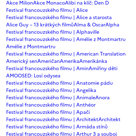
Akce Milion
Akce Monaco
Alibi na klíč: Den D
Festival francouzského filmu | Alice
Festival francouzského filmu | Alice a starosta
Alice Guy – 13 krátkých filmů
Alma & Oscar
Alpha
Festival francouzského filmu | Alphaville
Festival francouzského filmu | Amélie z Montmartru
Amélie z Montmartru
Festival francouzského filmu | American Translation
Americký sen
Američan
Amerika
Amerikánka
Festival francouzského filmu | Amin
Amiřiny děti
AMOOSED: Losí odysea
Festival francouzského filmu | Anatomie pádu
Festival francouzského filmu | Angelika
Festival francouzského filmu | Animale
Anora
Festival francouzského filmu | Anthéor
Festival francouzského filmu | Apači
Festival francouzského filmu | Architekt
Architekt
Festival francouzského filmu | Armáda stínů
Festival francouzského filmu | Arthur 3 a souboj