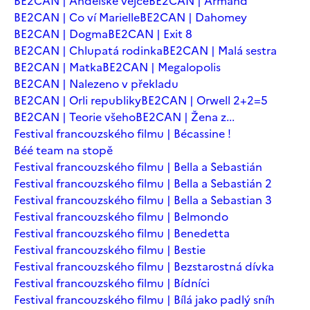
BE2CAN | Andělské vejce
BE2CAN | Armand
BE2CAN | Co ví Marielle
BE2CAN | Dahomey
BE2CAN | Dogma
BE2CAN | Exit 8
BE2CAN | Chlupatá rodinka
BE2CAN | Malá sestra
BE2CAN | Matka
BE2CAN | Megalopolis
BE2CAN | Nalezeno v překladu
BE2CAN | Orli republiky
BE2CAN | Orwell 2+2=5
BE2CAN | Teorie všeho
BE2CAN | Žena z...
Festival francouzského filmu | Bécassine !
Béé team na stopě
Festival francouzského filmu | Bella a Sebastián
Festival francouzského filmu | Bella a Sebastián 2
Festival francouzského filmu | Bella a Sebastian 3
Festival francouzského filmu | Belmondo
Festival francouzského filmu | Benedetta
Festival francouzského filmu | Bestie
Festival francouzského filmu | Bezstarostná dívka
Festival francouzského filmu | Bídníci
Festival francouzského filmu | Bílá jako padlý sníh