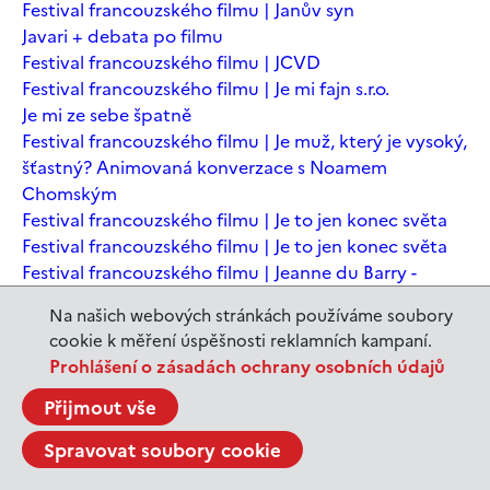
Festival francouzského filmu | Janův syn
Javari + debata po filmu
Festival francouzského filmu | JCVD
Festival francouzského filmu | Je mi fajn s.r.o.
Je mi ze sebe špatně
Festival francouzského filmu | Je muž, který je vysoký,
šťastný? Animovaná konverzace s Noamem
Chomským
Festival francouzského filmu | Je to jen konec světa
Festival francouzského filmu | Je to jen konec světa
Festival francouzského filmu | Jeanne du Barry -
Králova milenka
Na našich webových stránkách používáme soubory
Jeanne du Barry – Králova milenka
cookie k měření úspěšnosti reklamních kampaní.
JEDEN SVĚT | Alláh není povinen
Prohlášení o zásadách ochrany osobních údajů
JEDEN SVĚT | Až mě zabásnou
JEDEN SVĚT | Carmela a ti, co prochází
Přijmout vše
JEDEN SVĚT | Dítě prachu
Spravovat soubory cookie
JEDEN SVĚT | Drobná nehoda
JEDEN SVĚT | Důkazy lásky