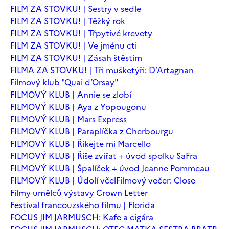
FILM ZA STOVKU! | Sestry v sedle
FILM ZA STOVKU! | Těžký rok
FILM ZA STOVKU! | Třpytivé krevety
FILM ZA STOVKU! | Ve jménu cti
FILM ZA STOVKU! | Zásah štěstím
FILMA ZA STOVKU! | Tři mušketýři: D’Artagnan
Filmový klub "Quai d’Orsay"
FILMOVÝ KLUB | Annie se zlobí
FILMOVÝ KLUB | Aya z Yopougonu
FILMOVÝ KLUB | Mars Express
FILMOVÝ KLUB | Paraplíčka z Cherbourgu
FILMOVÝ KLUB | Říkejte mi Marcello
FILMOVÝ KLUB | Říše zvířat + úvod spolku SaFra
FILMOVÝ KLUB | Špalíček + úvod Jeanne Pommeau
FILMOVÝ KLUB | Údolí včel
Filmový večer: Close
Filmy umělců výstavy Crown Letter
Festival francouzského filmu | Florida
FOCUS JIM JARMUSCH: Kafe a cigára