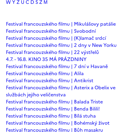
W
Y
Z
Ú
Č
Ď
Š
Ž
М
Festival francouzského filmu | Mikulášovy patálie
Festival francouzského filmu | Svobodní
Festival francouzského filmu | (K)lamač srdcí
Festival francouzského filmu | 2 dny v New Yorku
Festival francouzského filmu | 22 výstřelů
4.7. - 16.8. KINO 35 MÁ PRÁZDNINY
Festival francouzského filmu | 7 dní v Havaně
Festival francouzského filmu | Alila
Festival francouzského filmu | Antikrist
Festival francouzského filmu | Asterix a Obelix ve
službách jejího veličenstva
Festival francouzského filmu | Balada Triste
Festival francouzského filmu | Benda Bilili!
Festival francouzského filmu | Bílá stuha
Festival francouzského filmu | Bohémský život
Festival francouzského filmu | Bůh masakru