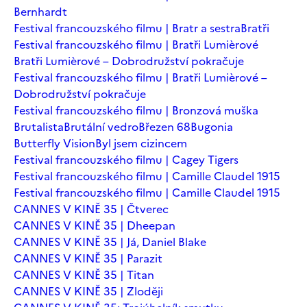
Bernhardt
Festival francouzského filmu | Bratr a sestra
Bratři
Festival francouzského filmu | Bratři Lumièrové
Bratři Lumièrové – Dobrodružství pokračuje
Festival francouzského filmu | Bratři Lumièrové –
Dobrodružství pokračuje
Festival francouzského filmu | Bronzová muška
Brutalista
Brutální vedro
Březen 68
Bugonia
Butterfly Vision
Byl jsem cizincem
Festival francouzského filmu | Cagey Tigers
Festival francouzského filmu | Camille Claudel 1915
Festival francouzského filmu | Camille Claudel 1915
CANNES V KINĚ 35 | Čtverec
CANNES V KINĚ 35 | Dheepan
CANNES V KINĚ 35 | Já, Daniel Blake
CANNES V KINĚ 35 | Parazit
CANNES V KINĚ 35 | Titan
CANNES V KINĚ 35 | Zloději