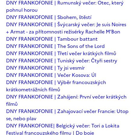
DNY FRANKOFONIE | Rumunský večer: Otec, který
pohnul horou
DNY FRANKOFONIE | Sbohem, štěstí
DNY FRANKOFONIE | Švýcarský večer: Je suis Noires
+ Armat - za přítomnosti režisérky Rachelle M’Bon
DNY FRANKOFONIE | Tambour battant
DNY FRANKOFONIE | The Sons of the Lord
DNY FRANKOFONIE | Třetí večer krátkých filmů
DNY FRANKOFONIE | Tuniský večer: Čtyři sestry
DNY FRANKOFONIE | Ty jsi vesmír
DNY FRANKOFONIE | Večer Kosova: Úl
DNY FRANKOFONIE | Výběr francouzských
krátkometrážních filmů
DNY FRANKOFONIE | Zahájení: První večer krátkých
filmů
DNY FRANKOFONIE | Zahajovací večer Francie: Utop
se, nebo plav
DNY FRANKOFONIE| Belgický večer: Tori a Lokita
Festival francouzského filmu | Do boje