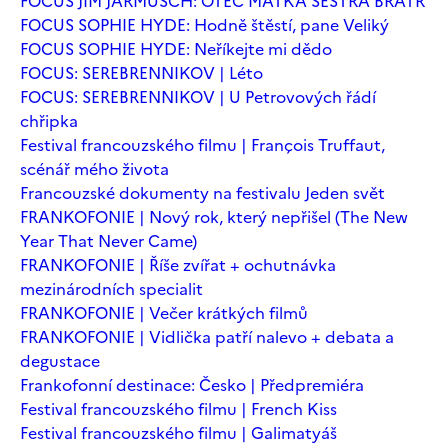
FOCUS JIM JARMUSCH: OTEC MATKA SESTRA BRATR
FOCUS SOPHIE HYDE: Hodně štěstí, pane Veliký
FOCUS SOPHIE HYDE: Neříkejte mi dědo
FOCUS: SEREBRENNIKOV | Léto
FOCUS: SEREBRENNIKOV | U Petrovových řádí
chřipka
Festival francouzského filmu | François Truffaut,
scénář mého života
Francouzské dokumenty na festivalu Jeden svět
FRANKOFONIE | Nový rok, který nepřišel (The New
Year That Never Came)
FRANKOFONIE | Říše zvířat + ochutnávka
mezinárodních specialit
FRANKOFONIE | Večer krátkých filmů
FRANKOFONIE | Vidlička patří nalevo + debata a
degustace
Frankofonní destinace: Česko | Předpremiéra
Festival francouzského filmu | French Kiss
Festival francouzského filmu | Galimatyáš