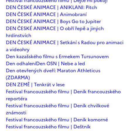
Festival francouzského filmu | Dejte mi pokoj!
DEN ČESKÉ ANIMACE | ANIKLANI: Pitch
DEN ČESKÉ ANIMACE | Animobraní
DEN ČESKÉ ANIMACE | Boys Go to Jupiter
DEN ČESKÉ ANIMACE | O obří řepě a jiných
hrdinstvích
DEN ČESKÉ ANIMACE | Setkání s Radou pro animaci
a videohry
Den kazašského filmu s Ermekem Tursunovem
Den odhalení
Den OSN | Nebe a led
Den otevřených dveří: Maraton Athleticus
(ZDARMA)
DEN ZEMĚ | Tenkrát v lese
Festival francouzského filmu | Deník francouzského
reportéra
Festival francouzského filmu | Deník chvilkové
známosti
Festival francouzského filmu | Deník komorné
Festival francouzského filmu | Deštník