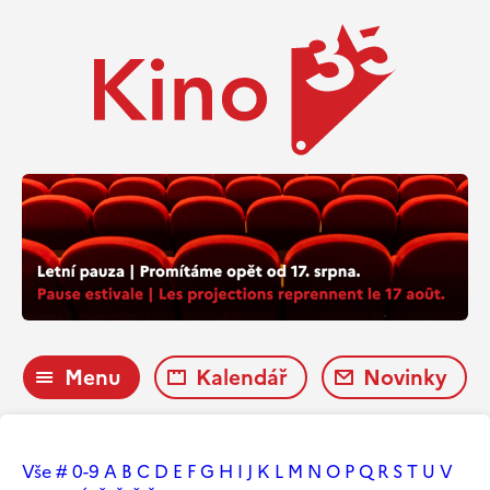
Menu
Kalendář
Novinky
Vše
#
0-9
A
B
C
D
E
F
G
H
I
J
K
L
M
N
O
P
Q
R
S
T
U
V