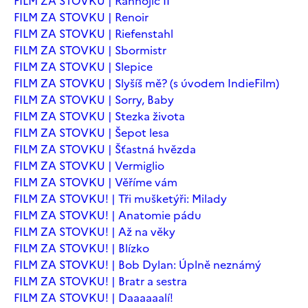
FILM ZA STOVKU | Ranhojič II
FILM ZA STOVKU | Renoir
FILM ZA STOVKU | Riefenstahl
FILM ZA STOVKU | Sbormistr
FILM ZA STOVKU | Slepice
FILM ZA STOVKU | Slyšíš mě? (s úvodem IndieFilm)
FILM ZA STOVKU | Sorry, Baby
FILM ZA STOVKU | Stezka života
FILM ZA STOVKU | Šepot lesa
FILM ZA STOVKU | Šťastná hvězda
FILM ZA STOVKU | Vermiglio
FILM ZA STOVKU | Věříme vám
FILM ZA STOVKU! | Tři mušketýři: Milady
FILM ZA STOVKU! | Anatomie pádu
FILM ZA STOVKU! | Až na věky
FILM ZA STOVKU! | Blízko
FILM ZA STOVKU! | Bob Dylan: Úplně neznámý
FILM ZA STOVKU! | Bratr a sestra
FILM ZA STOVKU! | Daaaaaalí!