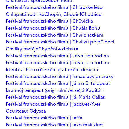
Charakter: Sportovec
Chiméra
Festival francouzského filmu | Chlapské léto
Chlupatá rodinka
Chopin, Chopin!
Chudáčci
Festival francouzského filmu | Chůvička
Festival francouzského filmu | Chvála Bohu
Festival francouzského filmu | Chvíle setkání
Festival francouzského filmu | Chvilku po půlnoci
Chvilky naděje
Chybění + debata
Festival francouzského filmu | I dva jsou rodina
Festival francouzského filmu | I dva jsou rodina
Identita: Film o českém grafickém designu
Festival francouzského filmu | Ismaelovy přízraky
Festival francouzského filmu | Já a můj terapeut
Já a můj terapeut (originální verze)
Já Kapitán
Festival francouzského filmu | Já, Maria Callas
Festival francouzského filmu | Jacques-Yves
Cousteau: Odysea
Festival francouzského filmu | Jaffa
Festival francouzského filmu | Jako malí kluci