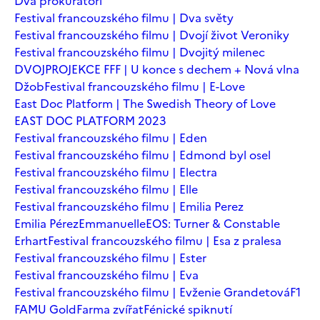
Dva prokurátoři
Festival francouzského filmu | Dva světy
Festival francouzského filmu | Dvojí život Veroniky
Festival francouzského filmu | Dvojitý milenec
DVOJPROJEKCE FFF | U konce s dechem + Nová vlna
Džob
Festival francouzského filmu | E-Love
East Doc Platform | The Swedish Theory of Love
EAST DOC PLATFORM 2023
Festival francouzského filmu | Eden
Festival francouzského filmu | Edmond byl osel
Festival francouzského filmu | Electra
Festival francouzského filmu | Elle
Festival francouzského filmu | Emilia Perez
Emilia Pérez
Emmanuelle
EOS: Turner & Constable
Erhart
Festival francouzského filmu | Esa z pralesa
Festival francouzského filmu | Ester
Festival francouzského filmu | Eva
Festival francouzského filmu | Evženie Grandetová
F1
FAMU Gold
Farma zvířat
Fénické spiknutí