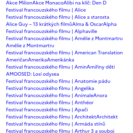
Akce Milion
Akce Monaco
Alibi na klíč: Den D
Festival francouzského filmu | Alice
Festival francouzského filmu | Alice a starosta
Alice Guy – 13 krátkých filmů
Alma & Oscar
Alpha
Festival francouzského filmu | Alphaville
Festival francouzského filmu | Amélie z Montmartru
Amélie z Montmartru
Festival francouzského filmu | American Translation
Američan
Amerika
Amerikánka
Festival francouzského filmu | Amin
Amiřiny děti
AMOOSED: Losí odysea
Festival francouzského filmu | Anatomie pádu
Festival francouzského filmu | Angelika
Festival francouzského filmu | Animale
Anora
Festival francouzského filmu | Anthéor
Festival francouzského filmu | Apači
Festival francouzského filmu | Architekt
Architekt
Festival francouzského filmu | Armáda stínů
Festival francouzského filmu | Arthur 3 a souboj