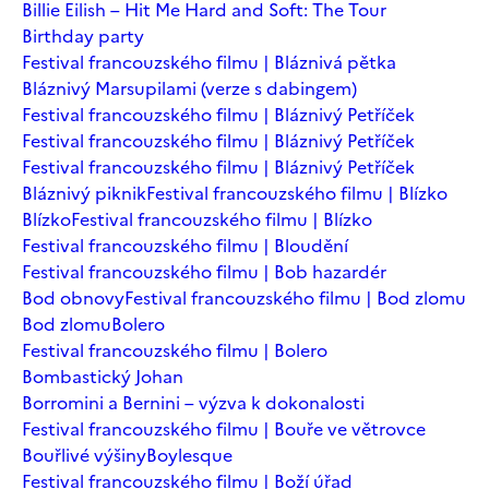
Billie Eilish – Hit Me Hard and Soft: The Tour
Birthday party
Festival francouzského filmu | Bláznivá pětka
Bláznivý Marsupilami (verze s dabingem)
Festival francouzského filmu | Bláznivý Petříček
Festival francouzského filmu | Bláznivý Petříček
Festival francouzského filmu | Bláznivý Petříček
Bláznivý piknik
Festival francouzského filmu | Blízko
Blízko
Festival francouzského filmu | Blízko
Festival francouzského filmu | Bloudění
Festival francouzského filmu | Bob hazardér
Bod obnovy
Festival francouzského filmu | Bod zlomu
Bod zlomu
Bolero
Festival francouzského filmu | Bolero
Bombastický Johan
Borromini a Bernini – výzva k dokonalosti
Festival francouzského filmu | Bouře ve větrovce
Bouřlivé výšiny
Boylesque
Festival francouzského filmu | Boží úřad