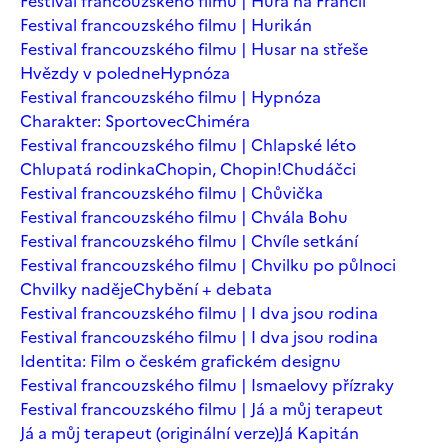
Festival francouzského filmu | Hurá na Francii
Festival francouzského filmu | Hurikán
Festival francouzského filmu | Husar na střeše
Hvězdy v poledne
Hypnóza
Festival francouzského filmu | Hypnóza
Charakter: Sportovec
Chiméra
Festival francouzského filmu | Chlapské léto
Chlupatá rodinka
Chopin, Chopin!
Chudáčci
Festival francouzského filmu | Chůvička
Festival francouzského filmu | Chvála Bohu
Festival francouzského filmu | Chvíle setkání
Festival francouzského filmu | Chvilku po půlnoci
Chvilky naděje
Chybění + debata
Festival francouzského filmu | I dva jsou rodina
Festival francouzského filmu | I dva jsou rodina
Identita: Film o českém grafickém designu
Festival francouzského filmu | Ismaelovy přízraky
Festival francouzského filmu | Já a můj terapeut
Já a můj terapeut (originální verze)
Já Kapitán