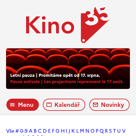
Menu
Kalendář
Novinky
Vše
#
0-9
A
B
C
D
E
F
G
H
I
J
K
L
M
N
O
P
Q
R
S
T
U
V