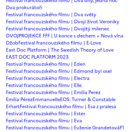
Festival francouzského filmu | Dva dny, jedna noc
Dva prokurátoři
Festival francouzského filmu | Dva světy
Festival francouzského filmu | Dvojí život Veroniky
Festival francouzského filmu | Dvojitý milenec
DVOJPROJEKCE FFF | U konce s dechem + Nová vlna
Džob
Festival francouzského filmu | E-Love
East Doc Platform | The Swedish Theory of Love
EAST DOC PLATFORM 2023
Festival francouzského filmu | Eden
Festival francouzského filmu | Edmond byl osel
Festival francouzského filmu | Electra
Festival francouzského filmu | Elle
Festival francouzského filmu | Emilia Perez
Emilia Pérez
Emmanuelle
EOS: Turner & Constable
Erhart
Festival francouzského filmu | Esa z pralesa
Festival francouzského filmu | Ester
Festival francouzského filmu | Eva
Festival francouzského filmu | Evženie Grandetová
F1