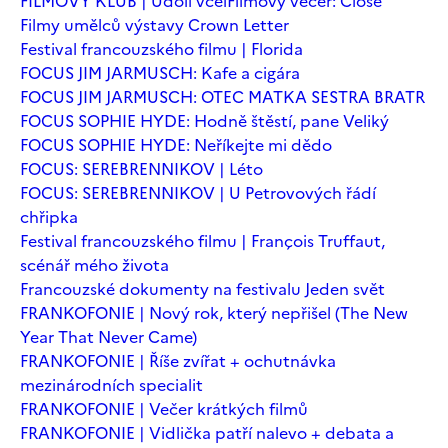
FILMOVÝ KLUB | Údolí včel
Filmový večer: Close
Filmy umělců výstavy Crown Letter
Festival francouzského filmu | Florida
FOCUS JIM JARMUSCH: Kafe a cigára
FOCUS JIM JARMUSCH: OTEC MATKA SESTRA BRATR
FOCUS SOPHIE HYDE: Hodně štěstí, pane Veliký
FOCUS SOPHIE HYDE: Neříkejte mi dědo
FOCUS: SEREBRENNIKOV | Léto
FOCUS: SEREBRENNIKOV | U Petrovových řádí
chřipka
Festival francouzského filmu | François Truffaut,
scénář mého života
Francouzské dokumenty na festivalu Jeden svět
FRANKOFONIE | Nový rok, který nepřišel (The New
Year That Never Came)
FRANKOFONIE | Říše zvířat + ochutnávka
mezinárodních specialit
FRANKOFONIE | Večer krátkých filmů
FRANKOFONIE | Vidlička patří nalevo + debata a