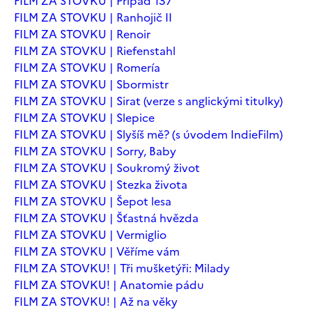
FILM ZA STOVKU | Případ 137
FILM ZA STOVKU | Ranhojič II
FILM ZA STOVKU | Renoir
FILM ZA STOVKU | Riefenstahl
FILM ZA STOVKU | Romería
FILM ZA STOVKU | Sbormistr
FILM ZA STOVKU | Sirat (verze s anglickými titulky)
FILM ZA STOVKU | Slepice
FILM ZA STOVKU | Slyšíš mě? (s úvodem IndieFilm)
FILM ZA STOVKU | Sorry, Baby
FILM ZA STOVKU | Soukromý život
FILM ZA STOVKU | Stezka života
FILM ZA STOVKU | Šepot lesa
FILM ZA STOVKU | Šťastná hvězda
FILM ZA STOVKU | Vermiglio
FILM ZA STOVKU | Věříme vám
FILM ZA STOVKU! | Tři mušketýři: Milady
FILM ZA STOVKU! | Anatomie pádu
FILM ZA STOVKU! | Až na věky