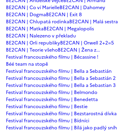
BE2CAN | Andělské vejce
BE2CAN | Armand
BE2CAN | Co ví Marielle
BE2CAN | Dahomey
BE2CAN | Dogma
BE2CAN | Exit 8
BE2CAN | Chlupatá rodinka
BE2CAN | Malá sestra
BE2CAN | Matka
BE2CAN | Megalopolis
BE2CAN | Nalezeno v překladu
BE2CAN | Orli republiky
BE2CAN | Orwell 2+2=5
BE2CAN | Teorie všeho
BE2CAN | Žena z...
Festival francouzského filmu | Bécassine !
Béé team na stopě
Festival francouzského filmu | Bella a Sebastián
Festival francouzského filmu | Bella a Sebastián 2
Festival francouzského filmu | Bella a Sebastian 3
Festival francouzského filmu | Belmondo
Festival francouzského filmu | Benedetta
Festival francouzského filmu | Bestie
Festival francouzského filmu | Bezstarostná dívka
Festival francouzského filmu | Bídníci
Festival francouzského filmu | Bílá jako padlý sníh