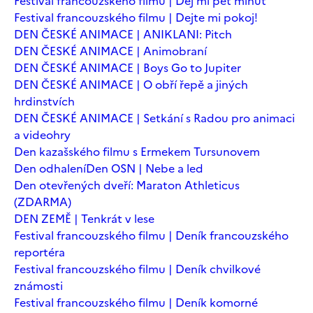
Festival francouzského filmu | Dej mi pět minut
Festival francouzského filmu | Dejte mi pokoj!
DEN ČESKÉ ANIMACE | ANIKLANI: Pitch
DEN ČESKÉ ANIMACE | Animobraní
DEN ČESKÉ ANIMACE | Boys Go to Jupiter
DEN ČESKÉ ANIMACE | O obří řepě a jiných
hrdinstvích
DEN ČESKÉ ANIMACE | Setkání s Radou pro animaci
a videohry
Den kazašského filmu s Ermekem Tursunovem
Den odhalení
Den OSN | Nebe a led
Den otevřených dveří: Maraton Athleticus
(ZDARMA)
DEN ZEMĚ | Tenkrát v lese
Festival francouzského filmu | Deník francouzského
reportéra
Festival francouzského filmu | Deník chvilkové
známosti
Festival francouzského filmu | Deník komorné