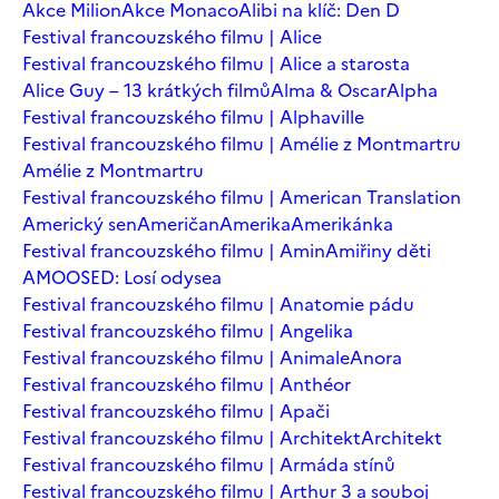
Akce Milion
Akce Monaco
Alibi na klíč: Den D
Festival francouzského filmu | Alice
Festival francouzského filmu | Alice a starosta
Alice Guy – 13 krátkých filmů
Alma & Oscar
Alpha
Festival francouzského filmu | Alphaville
Festival francouzského filmu | Amélie z Montmartru
Amélie z Montmartru
Festival francouzského filmu | American Translation
Americký sen
Američan
Amerika
Amerikánka
Festival francouzského filmu | Amin
Amiřiny děti
AMOOSED: Losí odysea
Festival francouzského filmu | Anatomie pádu
Festival francouzského filmu | Angelika
Festival francouzského filmu | Animale
Anora
Festival francouzského filmu | Anthéor
Festival francouzského filmu | Apači
Festival francouzského filmu | Architekt
Architekt
Festival francouzského filmu | Armáda stínů
Festival francouzského filmu | Arthur 3 a souboj