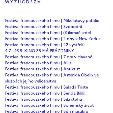
W
Y
Z
Ú
Č
Ď
Š
Ž
М
Festival francouzského filmu | Mikulášovy patálie
Festival francouzského filmu | Svobodní
Festival francouzského filmu | (K)lamač srdcí
Festival francouzského filmu | 2 dny v New Yorku
Festival francouzského filmu | 22 výstřelů
4.7. - 16.8. KINO 35 MÁ PRÁZDNINY
Festival francouzského filmu | 7 dní v Havaně
Festival francouzského filmu | Alila
Festival francouzského filmu | Antikrist
Festival francouzského filmu | Asterix a Obelix ve
službách jejího veličenstva
Festival francouzského filmu | Balada Triste
Festival francouzského filmu | Benda Bilili!
Festival francouzského filmu | Bílá stuha
Festival francouzského filmu | Bohémský život
Festival francouzského filmu | Bůh masakru