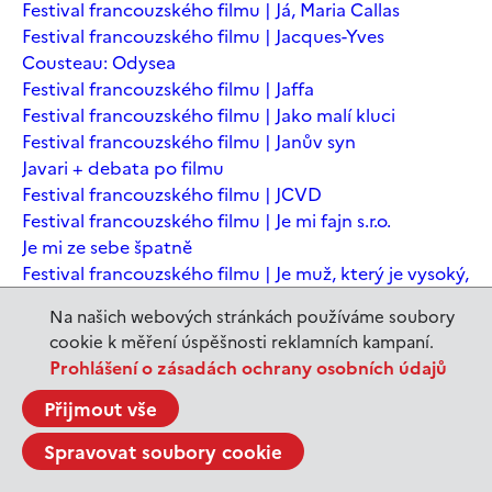
Festival francouzského filmu | Já, Maria Callas
Festival francouzského filmu | Jacques-Yves
Cousteau: Odysea
Festival francouzského filmu | Jaffa
Festival francouzského filmu | Jako malí kluci
Festival francouzského filmu | Janův syn
Javari + debata po filmu
Festival francouzského filmu | JCVD
Festival francouzského filmu | Je mi fajn s.r.o.
Je mi ze sebe špatně
Festival francouzského filmu | Je muž, který je vysoký,
šťastný? Animovaná konverzace s Noamem
Na našich webových stránkách používáme soubory
Chomským
cookie k měření úspěšnosti reklamních kampaní.
Festival francouzského filmu | Je to jen konec světa
Prohlášení o zásadách ochrany osobních údajů
Festival francouzského filmu | Je to jen konec světa
Festival francouzského filmu | Jeanne du Barry -
Přijmout vše
Králova milenka
Spravovat soubory cookie
Jeanne du Barry – Králova milenka
JEDEN SVĚT | Alláh není povinen