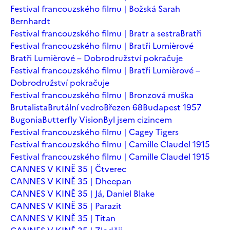
Festival francouzského filmu | Božská Sarah
Bernhardt
Festival francouzského filmu | Bratr a sestra
Bratři
Festival francouzského filmu | Bratři Lumièrové
Bratři Lumièrové – Dobrodružství pokračuje
Festival francouzského filmu | Bratři Lumièrové –
Dobrodružství pokračuje
Festival francouzského filmu | Bronzová muška
Brutalista
Brutální vedro
Březen 68
Budapest 1957
Bugonia
Butterfly Vision
Byl jsem cizincem
Festival francouzského filmu | Cagey Tigers
Festival francouzského filmu | Camille Claudel 1915
Festival francouzského filmu | Camille Claudel 1915
CANNES V KINĚ 35 | Čtverec
CANNES V KINĚ 35 | Dheepan
CANNES V KINĚ 35 | Já, Daniel Blake
CANNES V KINĚ 35 | Parazit
CANNES V KINĚ 35 | Titan