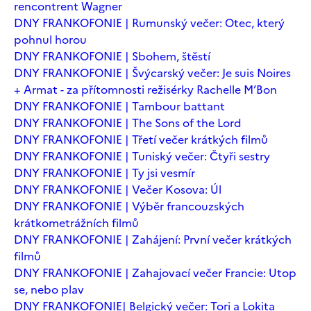
rencontrent Wagner
DNY FRANKOFONIE | Rumunský večer: Otec, který
pohnul horou
DNY FRANKOFONIE | Sbohem, štěstí
DNY FRANKOFONIE | Švýcarský večer: Je suis Noires
+ Armat - za přítomnosti režisérky Rachelle M’Bon
DNY FRANKOFONIE | Tambour battant
DNY FRANKOFONIE | The Sons of the Lord
DNY FRANKOFONIE | Třetí večer krátkých filmů
DNY FRANKOFONIE | Tuniský večer: Čtyři sestry
DNY FRANKOFONIE | Ty jsi vesmír
DNY FRANKOFONIE | Večer Kosova: Úl
DNY FRANKOFONIE | Výběr francouzských
krátkometrážních filmů
DNY FRANKOFONIE | Zahájení: První večer krátkých
filmů
DNY FRANKOFONIE | Zahajovací večer Francie: Utop
se, nebo plav
DNY FRANKOFONIE| Belgický večer: Tori a Lokita