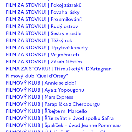
FILM ZA STOVKU! | Pokoj zázraků
FILM ZA STOVKU! | Povaha lásky
FILM ZA STOVKU! | Pro smilování!
FILM ZA STOVKU! | Rudý ostrov
FILM ZA STOVKU! | Sestry v sedle
FILM ZA STOVKU! | Těžký rok
FILM ZA STOVKU! | Třpytivé krevety
FILM ZA STOVKU! | Ve jménu cti
FILM ZA STOVKU! | Zásah štěstím
FILMA ZA STOVKU! | Tři mušketýři: D’Artagnan
Filmový klub "Quai d’Orsay"
FILMOVÝ KLUB | Annie se zlobí
FILMOVÝ KLUB | Aya z Yopougonu
FILMOVÝ KLUB | Mars Express
FILMOVÝ KLUB | Paraplíčka z Cherbourgu
FILMOVÝ KLUB | Říkejte mi Marcello
FILMOVÝ KLUB | Říše zvířat + úvod spolku SaFra
FILMOVÝ KLUB | Špalíček + úvod Jeanne Pommeau