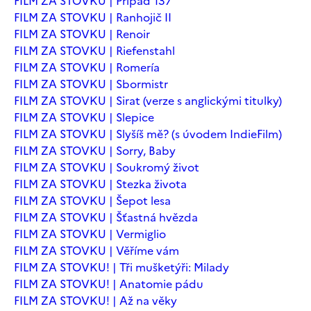
FILM ZA STOVKU | Případ 137
FILM ZA STOVKU | Ranhojič II
FILM ZA STOVKU | Renoir
FILM ZA STOVKU | Riefenstahl
FILM ZA STOVKU | Romería
FILM ZA STOVKU | Sbormistr
FILM ZA STOVKU | Sirat (verze s anglickými titulky)
FILM ZA STOVKU | Slepice
FILM ZA STOVKU | Slyšíš mě? (s úvodem IndieFilm)
FILM ZA STOVKU | Sorry, Baby
FILM ZA STOVKU | Soukromý život
FILM ZA STOVKU | Stezka života
FILM ZA STOVKU | Šepot lesa
FILM ZA STOVKU | Šťastná hvězda
FILM ZA STOVKU | Vermiglio
FILM ZA STOVKU | Věříme vám
FILM ZA STOVKU! | Tři mušketýři: Milady
FILM ZA STOVKU! | Anatomie pádu
FILM ZA STOVKU! | Až na věky