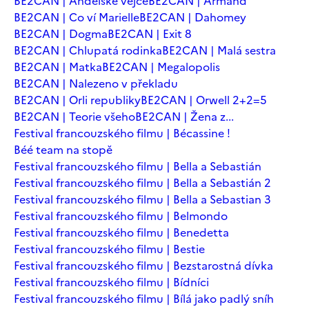
BE2CAN | Andělské vejce
BE2CAN | Armand
BE2CAN | Co ví Marielle
BE2CAN | Dahomey
BE2CAN | Dogma
BE2CAN | Exit 8
BE2CAN | Chlupatá rodinka
BE2CAN | Malá sestra
BE2CAN | Matka
BE2CAN | Megalopolis
BE2CAN | Nalezeno v překladu
BE2CAN | Orli republiky
BE2CAN | Orwell 2+2=5
BE2CAN | Teorie všeho
BE2CAN | Žena z...
Festival francouzského filmu | Bécassine !
Béé team na stopě
Festival francouzského filmu | Bella a Sebastián
Festival francouzského filmu | Bella a Sebastián 2
Festival francouzského filmu | Bella a Sebastian 3
Festival francouzského filmu | Belmondo
Festival francouzského filmu | Benedetta
Festival francouzského filmu | Bestie
Festival francouzského filmu | Bezstarostná dívka
Festival francouzského filmu | Bídníci
Festival francouzského filmu | Bílá jako padlý sníh