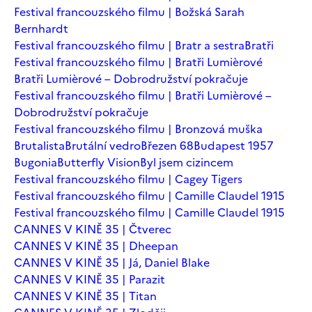
Festival francouzského filmu | Božská Sarah
Bernhardt
Festival francouzského filmu | Bratr a sestra
Bratři
Festival francouzského filmu | Bratři Lumièrové
Bratři Lumièrové – Dobrodružství pokračuje
Festival francouzského filmu | Bratři Lumièrové –
Dobrodružství pokračuje
Festival francouzského filmu | Bronzová muška
Brutalista
Brutální vedro
Březen 68
Budapest 1957
Bugonia
Butterfly Vision
Byl jsem cizincem
Festival francouzského filmu | Cagey Tigers
Festival francouzského filmu | Camille Claudel 1915
Festival francouzského filmu | Camille Claudel 1915
CANNES V KINĚ 35 | Čtverec
CANNES V KINĚ 35 | Dheepan
CANNES V KINĚ 35 | Já, Daniel Blake
CANNES V KINĚ 35 | Parazit
CANNES V KINĚ 35 | Titan