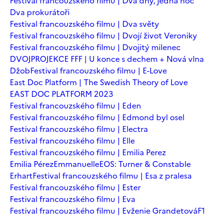
Festival francouzského filmu | Dva dny, jedna noc
Dva prokurátoři
Festival francouzského filmu | Dva světy
Festival francouzského filmu | Dvojí život Veroniky
Festival francouzského filmu | Dvojitý milenec
DVOJPROJEKCE FFF | U konce s dechem + Nová vlna
Džob
Festival francouzského filmu | E-Love
East Doc Platform | The Swedish Theory of Love
EAST DOC PLATFORM 2023
Festival francouzského filmu | Eden
Festival francouzského filmu | Edmond byl osel
Festival francouzského filmu | Electra
Festival francouzského filmu | Elle
Festival francouzského filmu | Emilia Perez
Emilia Pérez
Emmanuelle
EOS: Turner & Constable
Erhart
Festival francouzského filmu | Esa z pralesa
Festival francouzského filmu | Ester
Festival francouzského filmu | Eva
Festival francouzského filmu | Evženie Grandetová
F1