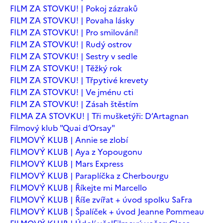
FILM ZA STOVKU! | Pokoj zázraků
FILM ZA STOVKU! | Povaha lásky
FILM ZA STOVKU! | Pro smilování!
FILM ZA STOVKU! | Rudý ostrov
FILM ZA STOVKU! | Sestry v sedle
FILM ZA STOVKU! | Těžký rok
FILM ZA STOVKU! | Třpytivé krevety
FILM ZA STOVKU! | Ve jménu cti
FILM ZA STOVKU! | Zásah štěstím
FILMA ZA STOVKU! | Tři mušketýři: D’Artagnan
Filmový klub "Quai d’Orsay"
FILMOVÝ KLUB | Annie se zlobí
FILMOVÝ KLUB | Aya z Yopougonu
FILMOVÝ KLUB | Mars Express
FILMOVÝ KLUB | Paraplíčka z Cherbourgu
FILMOVÝ KLUB | Říkejte mi Marcello
FILMOVÝ KLUB | Říše zvířat + úvod spolku SaFra
FILMOVÝ KLUB | Špalíček + úvod Jeanne Pommeau