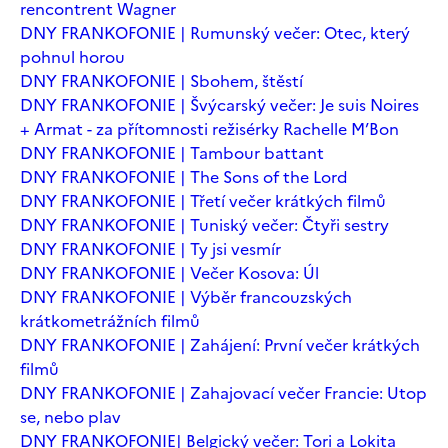
rencontrent Wagner
DNY FRANKOFONIE | Rumunský večer: Otec, který
pohnul horou
DNY FRANKOFONIE | Sbohem, štěstí
DNY FRANKOFONIE | Švýcarský večer: Je suis Noires
+ Armat - za přítomnosti režisérky Rachelle M’Bon
DNY FRANKOFONIE | Tambour battant
DNY FRANKOFONIE | The Sons of the Lord
DNY FRANKOFONIE | Třetí večer krátkých filmů
DNY FRANKOFONIE | Tuniský večer: Čtyři sestry
DNY FRANKOFONIE | Ty jsi vesmír
DNY FRANKOFONIE | Večer Kosova: Úl
DNY FRANKOFONIE | Výběr francouzských
krátkometrážních filmů
DNY FRANKOFONIE | Zahájení: První večer krátkých
filmů
DNY FRANKOFONIE | Zahajovací večer Francie: Utop
se, nebo plav
DNY FRANKOFONIE| Belgický večer: Tori a Lokita