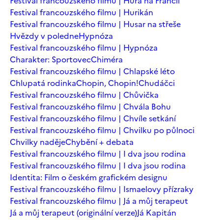
Festival francouzského filmu | Hurá na Francii
Festival francouzského filmu | Hurikán
Festival francouzského filmu | Husar na střeše
Hvězdy v poledne
Hypnóza
Festival francouzského filmu | Hypnóza
Charakter: Sportovec
Chiméra
Festival francouzského filmu | Chlapské léto
Chlupatá rodinka
Chopin, Chopin!
Chudáčci
Festival francouzského filmu | Chůvička
Festival francouzského filmu | Chvála Bohu
Festival francouzského filmu | Chvíle setkání
Festival francouzského filmu | Chvilku po půlnoci
Chvilky naděje
Chybění + debata
Festival francouzského filmu | I dva jsou rodina
Festival francouzského filmu | I dva jsou rodina
Identita: Film o českém grafickém designu
Festival francouzského filmu | Ismaelovy přízraky
Festival francouzského filmu | Já a můj terapeut
Já a můj terapeut (originální verze)
Já Kapitán