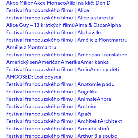
Akce Milion
Akce Monaco
Alibi na klíč: Den D
Festival francouzského filmu | Alice
Festival francouzského filmu | Alice a starosta
Alice Guy – 13 krátkých filmů
Alma & Oscar
Alpha
Festival francouzského filmu | Alphaville
Festival francouzského filmu | Amélie z Montmartru
Amélie z Montmartru
Festival francouzského filmu | American Translation
Americký sen
Američan
Amerika
Amerikánka
Festival francouzského filmu | Amin
Amiřiny děti
AMOOSED: Losí odysea
Festival francouzského filmu | Anatomie pádu
Festival francouzského filmu | Angelika
Festival francouzského filmu | Animale
Anora
Festival francouzského filmu | Anthéor
Festival francouzského filmu | Apači
Festival francouzského filmu | Architekt
Architekt
Festival francouzského filmu | Armáda stínů
Festival francouzského filmu | Arthur 3 a souboj