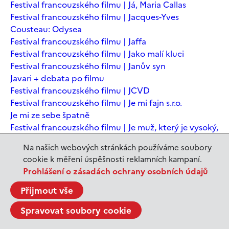
Festival francouzského filmu | Já, Maria Callas
Festival francouzského filmu | Jacques-Yves
Cousteau: Odysea
Festival francouzského filmu | Jaffa
Festival francouzského filmu | Jako malí kluci
Festival francouzského filmu | Janův syn
Javari + debata po filmu
Festival francouzského filmu | JCVD
Festival francouzského filmu | Je mi fajn s.r.o.
Je mi ze sebe špatně
Festival francouzského filmu | Je muž, který je vysoký,
šťastný? Animovaná konverzace s Noamem
Na našich webových stránkách používáme soubory
Chomským
cookie k měření úspěšnosti reklamních kampaní.
Festival francouzského filmu | Je to jen konec světa
Prohlášení o zásadách ochrany osobních údajů
Festival francouzského filmu | Je to jen konec světa
Festival francouzského filmu | Jeanne du Barry -
Přijmout vše
Králova milenka
Spravovat soubory cookie
Jeanne du Barry – Králova milenka
JEDEN SVĚT | Alláh není povinen