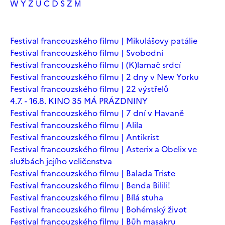
W
Y
Z
Ú
Č
Ď
Š
Ž
М
Festival francouzského filmu | Mikulášovy patálie
Festival francouzského filmu | Svobodní
Festival francouzského filmu | (K)lamač srdcí
Festival francouzského filmu | 2 dny v New Yorku
Festival francouzského filmu | 22 výstřelů
4.7. - 16.8. KINO 35 MÁ PRÁZDNINY
Festival francouzského filmu | 7 dní v Havaně
Festival francouzského filmu | Alila
Festival francouzského filmu | Antikrist
Festival francouzského filmu | Asterix a Obelix ve
službách jejího veličenstva
Festival francouzského filmu | Balada Triste
Festival francouzského filmu | Benda Bilili!
Festival francouzského filmu | Bílá stuha
Festival francouzského filmu | Bohémský život
Festival francouzského filmu | Bůh masakru