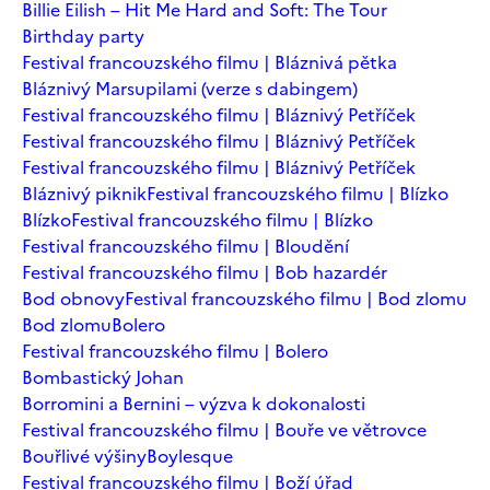
Billie Eilish – Hit Me Hard and Soft: The Tour
Birthday party
Festival francouzského filmu | Bláznivá pětka
Bláznivý Marsupilami (verze s dabingem)
Festival francouzského filmu | Bláznivý Petříček
Festival francouzského filmu | Bláznivý Petříček
Festival francouzského filmu | Bláznivý Petříček
Bláznivý piknik
Festival francouzského filmu | Blízko
Blízko
Festival francouzského filmu | Blízko
Festival francouzského filmu | Bloudění
Festival francouzského filmu | Bob hazardér
Bod obnovy
Festival francouzského filmu | Bod zlomu
Bod zlomu
Bolero
Festival francouzského filmu | Bolero
Bombastický Johan
Borromini a Bernini – výzva k dokonalosti
Festival francouzského filmu | Bouře ve větrovce
Bouřlivé výšiny
Boylesque
Festival francouzského filmu | Boží úřad