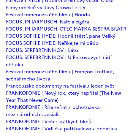
FILMOVÝ KLUB | Údolí včel
Filmový večer: Close
Filmy umělců výstavy Crown Letter
Festival francouzského filmu | Florida
FOCUS JIM JARMUSCH: Kafe a cigára
FOCUS JIM JARMUSCH: OTEC MATKA SESTRA BRATR
FOCUS SOPHIE HYDE: Hodně štěstí, pane Veliký
FOCUS SOPHIE HYDE: Neříkejte mi dědo
FOCUS: SEREBRENNIKOV | Léto
FOCUS: SEREBRENNIKOV | U Petrovových řádí
chřipka
Festival francouzského filmu | François Truffaut,
scénář mého života
Francouzské dokumenty na festivalu Jeden svět
FRANKOFONIE | Nový rok, který nepřišel (The New
Year That Never Came)
FRANKOFONIE | Říše zvířat + ochutnávka
mezinárodních specialit
FRANKOFONIE | Večer krátkých filmů
FRANKOFONIE | Vidlička patří nalevo + debata a