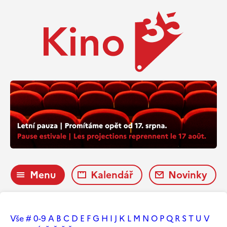
Menu
Kalendář
Novinky
Vše
#
0-9
A
B
C
D
E
F
G
H
I
J
K
L
M
N
O
P
Q
R
S
T
U
V