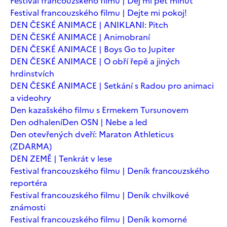
Festival francouzského filmu | Dej mi pět minut
Festival francouzského filmu | Dejte mi pokoj!
DEN ČESKÉ ANIMACE | ANIKLANI: Pitch
DEN ČESKÉ ANIMACE | Animobraní
DEN ČESKÉ ANIMACE | Boys Go to Jupiter
DEN ČESKÉ ANIMACE | O obří řepě a jiných
hrdinstvích
DEN ČESKÉ ANIMACE | Setkání s Radou pro animaci
a videohry
Den kazašského filmu s Ermekem Tursunovem
Den odhalení
Den OSN | Nebe a led
Den otevřených dveří: Maraton Athleticus
(ZDARMA)
DEN ZEMĚ | Tenkrát v lese
Festival francouzského filmu | Deník francouzského
reportéra
Festival francouzského filmu | Deník chvilkové
známosti
Festival francouzského filmu | Deník komorné