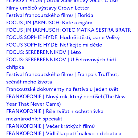
FILMOVÝ KLUB | Údolí včel
Filmový večer: Close
Filmy umělců výstavy Crown Letter
Festival francouzského filmu | Florida
FOCUS JIM JARMUSCH: Kafe a cigára
FOCUS JIM JARMUSCH: OTEC MATKA SESTRA BRATR
FOCUS SOPHIE HYDE: Hodně štěstí, pane Veliký
FOCUS SOPHIE HYDE: Neříkejte mi dědo
FOCUS: SEREBRENNIKOV | Léto
FOCUS: SEREBRENNIKOV | U Petrovových řádí
chřipka
Festival francouzského filmu | François Truffaut,
scénář mého života
Francouzské dokumenty na festivalu Jeden svět
FRANKOFONIE | Nový rok, který nepřišel (The New
Year That Never Came)
FRANKOFONIE | Říše zvířat + ochutnávka
mezinárodních specialit
FRANKOFONIE | Večer krátkých filmů
FRANKOFONIE | Vidlička patří nalevo + debata a