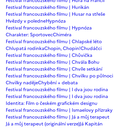
Festival francouzského filmu | Hurá na Francii
Festival francouzského filmu | Hurikán
Festival francouzského filmu | Husar na střeše
Hvězdy v poledne
Hypnóza
Festival francouzského filmu | Hypnóza
Charakter: Sportovec
Chiméra
Festival francouzského filmu | Chlapské léto
Chlupatá rodinka
Chopin, Chopin!
Chudáčci
Festival francouzského filmu | Chůvička
Festival francouzského filmu | Chvála Bohu
Festival francouzského filmu | Chvíle setkání
Festival francouzského filmu | Chvilku po půlnoci
Chvilky naděje
Chybění + debata
Festival francouzského filmu | I dva jsou rodina
Festival francouzského filmu | I dva jsou rodina
Identita: Film o českém grafickém designu
Festival francouzského filmu | Ismaelovy přízraky
Festival francouzského filmu | Já a můj terapeut
Já a můj terapeut (originální verze)
Já Kapitán