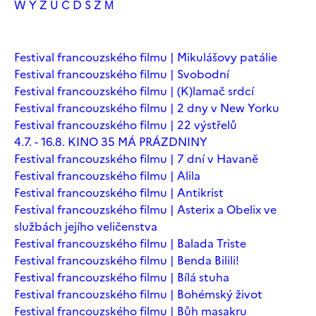
W
Y
Z
Ú
Č
Ď
Š
Ž
М
Festival francouzského filmu | Mikulášovy patálie
Festival francouzského filmu | Svobodní
Festival francouzského filmu | (K)lamač srdcí
Festival francouzského filmu | 2 dny v New Yorku
Festival francouzského filmu | 22 výstřelů
4.7. - 16.8. KINO 35 MÁ PRÁZDNINY
Festival francouzského filmu | 7 dní v Havaně
Festival francouzského filmu | Alila
Festival francouzského filmu | Antikrist
Festival francouzského filmu | Asterix a Obelix ve
službách jejího veličenstva
Festival francouzského filmu | Balada Triste
Festival francouzského filmu | Benda Bilili!
Festival francouzského filmu | Bílá stuha
Festival francouzského filmu | Bohémský život
Festival francouzského filmu | Bůh masakru