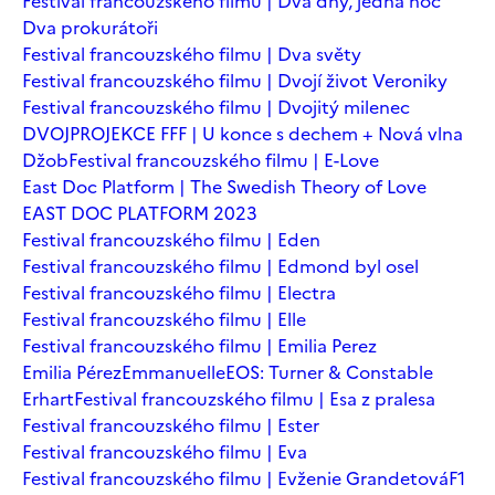
Festival francouzského filmu | Dva dny, jedna noc
Dva prokurátoři
Festival francouzského filmu | Dva světy
Festival francouzského filmu | Dvojí život Veroniky
Festival francouzského filmu | Dvojitý milenec
DVOJPROJEKCE FFF | U konce s dechem + Nová vlna
Džob
Festival francouzského filmu | E-Love
East Doc Platform | The Swedish Theory of Love
EAST DOC PLATFORM 2023
Festival francouzského filmu | Eden
Festival francouzského filmu | Edmond byl osel
Festival francouzského filmu | Electra
Festival francouzského filmu | Elle
Festival francouzského filmu | Emilia Perez
Emilia Pérez
Emmanuelle
EOS: Turner & Constable
Erhart
Festival francouzského filmu | Esa z pralesa
Festival francouzského filmu | Ester
Festival francouzského filmu | Eva
Festival francouzského filmu | Evženie Grandetová
F1