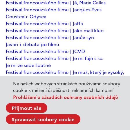
Festival francouzského filmu | Já, Maria Callas
Festival francouzského filmu | Jacques-Yves
Cousteau: Odysea
Festival francouzského filmu | Jaffa
Festival francouzského filmu | Jako malí kluci
Festival francouzského filmu | Janův syn
Javari + debata po filmu
Festival francouzského filmu | JCVD
Festival francouzského filmu | Je mi fajn s.r.o.
Je mi ze sebe špatně
Festival francouzského filmu | Je muž, který je vysoký,
šťastný? Animovaná konverzace s Noamem
Na našich webových stránkách používáme soubory
Chomským
cookie k měření úspěšnosti reklamních kampaní.
Festival francouzského filmu | Je to jen konec světa
Prohlášení o zásadách ochrany osobních údajů
Festival francouzského filmu | Je to jen konec světa
Festival francouzského filmu | Jeanne du Barry -
Přijmout vše
Králova milenka
Spravovat soubory cookie
Jeanne du Barry – Králova milenka
JEDEN SVĚT | Alláh není povinen