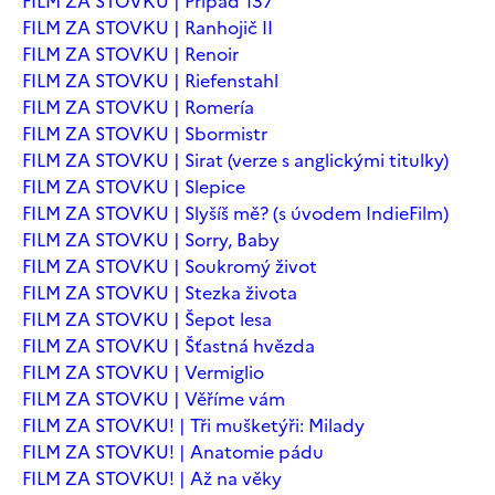
FILM ZA STOVKU | Případ 137
FILM ZA STOVKU | Ranhojič II
FILM ZA STOVKU | Renoir
FILM ZA STOVKU | Riefenstahl
FILM ZA STOVKU | Romería
FILM ZA STOVKU | Sbormistr
FILM ZA STOVKU | Sirat (verze s anglickými titulky)
FILM ZA STOVKU | Slepice
FILM ZA STOVKU | Slyšíš mě? (s úvodem IndieFilm)
FILM ZA STOVKU | Sorry, Baby
FILM ZA STOVKU | Soukromý život
FILM ZA STOVKU | Stezka života
FILM ZA STOVKU | Šepot lesa
FILM ZA STOVKU | Šťastná hvězda
FILM ZA STOVKU | Vermiglio
FILM ZA STOVKU | Věříme vám
FILM ZA STOVKU! | Tři mušketýři: Milady
FILM ZA STOVKU! | Anatomie pádu
FILM ZA STOVKU! | Až na věky