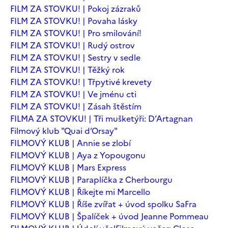
FILM ZA STOVKU! | Pokoj zázraků
FILM ZA STOVKU! | Povaha lásky
FILM ZA STOVKU! | Pro smilování!
FILM ZA STOVKU! | Rudý ostrov
FILM ZA STOVKU! | Sestry v sedle
FILM ZA STOVKU! | Těžký rok
FILM ZA STOVKU! | Třpytivé krevety
FILM ZA STOVKU! | Ve jménu cti
FILM ZA STOVKU! | Zásah štěstím
FILMA ZA STOVKU! | Tři mušketýři: D’Artagnan
Filmový klub "Quai d’Orsay"
FILMOVÝ KLUB | Annie se zlobí
FILMOVÝ KLUB | Aya z Yopougonu
FILMOVÝ KLUB | Mars Express
FILMOVÝ KLUB | Paraplíčka z Cherbourgu
FILMOVÝ KLUB | Říkejte mi Marcello
FILMOVÝ KLUB | Říše zvířat + úvod spolku SaFra
FILMOVÝ KLUB | Špalíček + úvod Jeanne Pommeau