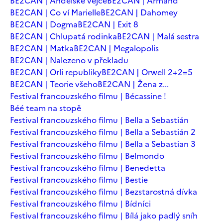
BE2CAN | Andělské vejce
BE2CAN | Armand
BE2CAN | Co ví Marielle
BE2CAN | Dahomey
BE2CAN | Dogma
BE2CAN | Exit 8
BE2CAN | Chlupatá rodinka
BE2CAN | Malá sestra
BE2CAN | Matka
BE2CAN | Megalopolis
BE2CAN | Nalezeno v překladu
BE2CAN | Orli republiky
BE2CAN | Orwell 2+2=5
BE2CAN | Teorie všeho
BE2CAN | Žena z...
Festival francouzského filmu | Bécassine !
Béé team na stopě
Festival francouzského filmu | Bella a Sebastián
Festival francouzského filmu | Bella a Sebastián 2
Festival francouzského filmu | Bella a Sebastian 3
Festival francouzského filmu | Belmondo
Festival francouzského filmu | Benedetta
Festival francouzského filmu | Bestie
Festival francouzského filmu | Bezstarostná dívka
Festival francouzského filmu | Bídníci
Festival francouzského filmu | Bílá jako padlý sníh