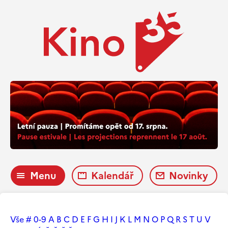
Menu
Kalendář
Novinky
Vše
#
0-9
A
B
C
D
E
F
G
H
I
J
K
L
M
N
O
P
Q
R
S
T
U
V