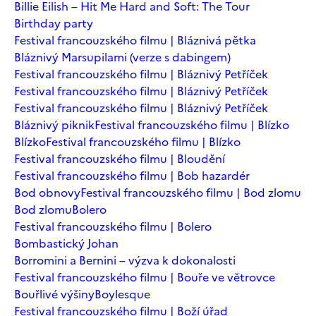
Billie Eilish – Hit Me Hard and Soft: The Tour
Birthday party
Festival francouzského filmu | Bláznivá pětka
Bláznivý Marsupilami (verze s dabingem)
Festival francouzského filmu | Bláznivý Petříček
Festival francouzského filmu | Bláznivý Petříček
Festival francouzského filmu | Bláznivý Petříček
Bláznivý piknik
Festival francouzského filmu | Blízko
Blízko
Festival francouzského filmu | Blízko
Festival francouzského filmu | Bloudění
Festival francouzského filmu | Bob hazardér
Bod obnovy
Festival francouzského filmu | Bod zlomu
Bod zlomu
Bolero
Festival francouzského filmu | Bolero
Bombastický Johan
Borromini a Bernini – výzva k dokonalosti
Festival francouzského filmu | Bouře ve větrovce
Bouřlivé výšiny
Boylesque
Festival francouzského filmu | Boží úřad