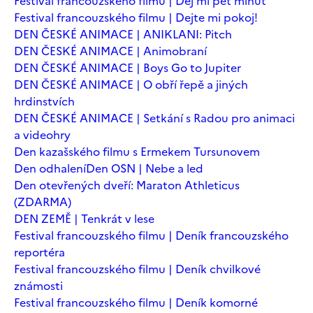
Festival francouzského filmu | Dej mi pět minut
Festival francouzského filmu | Dejte mi pokoj!
DEN ČESKÉ ANIMACE | ANIKLANI: Pitch
DEN ČESKÉ ANIMACE | Animobraní
DEN ČESKÉ ANIMACE | Boys Go to Jupiter
DEN ČESKÉ ANIMACE | O obří řepě a jiných
hrdinstvích
DEN ČESKÉ ANIMACE | Setkání s Radou pro animaci
a videohry
Den kazašského filmu s Ermekem Tursunovem
Den odhalení
Den OSN | Nebe a led
Den otevřených dveří: Maraton Athleticus
(ZDARMA)
DEN ZEMĚ | Tenkrát v lese
Festival francouzského filmu | Deník francouzského
reportéra
Festival francouzského filmu | Deník chvilkové
známosti
Festival francouzského filmu | Deník komorné