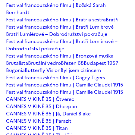
Festival francouzského filmu | Božská Sarah
Bernhardt
Festival francouzského filmu | Bratr a sestra
Bratři
Festival francouzského filmu | Bratři Lumièrové
Bratři Lumièrové – Dobrodružství pokračuje
Festival francouzského filmu | Bratři Lumièrové –
Dobrodružství pokračuje
Festival francouzského filmu | Bronzová muška
Brutalista
Brutální vedro
Březen 68
Budapest 1957
Bugonia
Butterfly Vision
Byl jsem cizincem
Festival francouzského filmu | Cagey Tigers
Festival francouzského filmu | Camille Claudel 1915
Festival francouzského filmu | Camille Claudel 1915
CANNES V KINĚ 35 | Čtverec
CANNES V KINĚ 35 | Dheepan
CANNES V KINĚ 35 | Já, Daniel Blake
CANNES V KINĚ 35 | Parazit
CANNES V KINĚ 35 | Titan