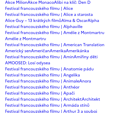
Akce Milion
Akce Monaco
Alibi na klíč: Den D
Festival francouzského filmu | Alice
Festival francouzského filmu | Alice a starosta
Alice Guy – 13 krátkých filmů
Alma & Oscar
Alpha
Festival francouzského filmu | Alphaville
Festival francouzského filmu | Amélie z Montmartru
Amélie z Montmartru
Festival francouzského filmu | American Translation
Americký sen
Američan
Amerika
Amerikánka
Festival francouzského filmu | Amin
Amiřiny děti
AMOOSED: Losí odysea
Festival francouzského filmu | Anatomie pádu
Festival francouzského filmu | Angelika
Festival francouzského filmu | Animale
Anora
Festival francouzského filmu | Anthéor
Festival francouzského filmu | Apači
Festival francouzského filmu | Architekt
Architekt
Festival francouzského filmu | Armáda stínů
Festival francouzského filmu | Arthur 3 a souboj