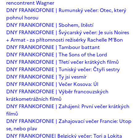
rencontrent Wagner
DNY FRANKOFONIE | Rumunský večer: Otec, který
pohnul horou
DNY FRANKOFONIE | Sbohem, štěstí
DNY FRANKOFONIE | Švýcarský večer: Je suis Noires
+ Armat - za přítomnosti režisérky Rachelle M’Bon
DNY FRANKOFONIE | Tambour battant
DNY FRANKOFONIE | The Sons of the Lord
DNY FRANKOFONIE | Třetí večer krátkých filmů
DNY FRANKOFONIE | Tuniský večer: Čtyři sestry
DNY FRANKOFONIE | Ty jsi vesmír
DNY FRANKOFONIE | Večer Kosova: Úl
DNY FRANKOFONIE | Výběr francouzských
krátkometrážních filmů
DNY FRANKOFONIE | Zahájení: První večer krátkých
filmů
DNY FRANKOFONIE | Zahajovací večer Francie: Utop
se, nebo plav
DNY FRANKOFONIE| Belgický večer: Tori a Lokita