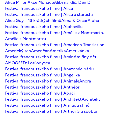
Akce Milion
Akce Monaco
Alibi na klíč: Den D
Festival francouzského filmu | Alice
Festival francouzského filmu | Alice a starosta
Alice Guy – 13 krátkých filmů
Alma & Oscar
Alpha
Festival francouzského filmu | Alphaville
Festival francouzského filmu | Amélie z Montmartru
Amélie z Montmartru
Festival francouzského filmu | American Translation
Americký sen
Američan
Amerika
Amerikánka
Festival francouzského filmu | Amin
Amiřiny děti
AMOOSED: Losí odysea
Festival francouzského filmu | Anatomie pádu
Festival francouzského filmu | Angelika
Festival francouzského filmu | Animale
Anora
Festival francouzského filmu | Anthéor
Festival francouzského filmu | Apači
Festival francouzského filmu | Architekt
Architekt
Festival francouzského filmu | Armáda stínů
Festival francouzského filmu | Arthur 3 a souboj