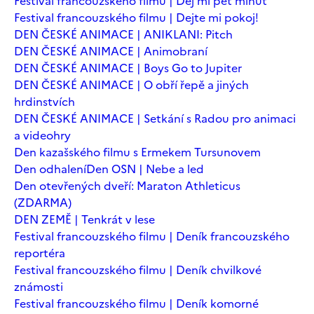
Festival francouzského filmu | Dej mi pět minut
Festival francouzského filmu | Dejte mi pokoj!
DEN ČESKÉ ANIMACE | ANIKLANI: Pitch
DEN ČESKÉ ANIMACE | Animobraní
DEN ČESKÉ ANIMACE | Boys Go to Jupiter
DEN ČESKÉ ANIMACE | O obří řepě a jiných
hrdinstvích
DEN ČESKÉ ANIMACE | Setkání s Radou pro animaci
a videohry
Den kazašského filmu s Ermekem Tursunovem
Den odhalení
Den OSN | Nebe a led
Den otevřených dveří: Maraton Athleticus
(ZDARMA)
DEN ZEMĚ | Tenkrát v lese
Festival francouzského filmu | Deník francouzského
reportéra
Festival francouzského filmu | Deník chvilkové
známosti
Festival francouzského filmu | Deník komorné