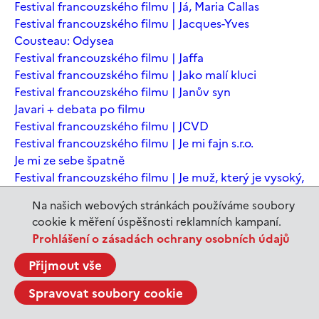
Festival francouzského filmu | Já, Maria Callas
Festival francouzského filmu | Jacques-Yves
Cousteau: Odysea
Festival francouzského filmu | Jaffa
Festival francouzského filmu | Jako malí kluci
Festival francouzského filmu | Janův syn
Javari + debata po filmu
Festival francouzského filmu | JCVD
Festival francouzského filmu | Je mi fajn s.r.o.
Je mi ze sebe špatně
Festival francouzského filmu | Je muž, který je vysoký,
šťastný? Animovaná konverzace s Noamem
Na našich webových stránkách používáme soubory
Chomským
cookie k měření úspěšnosti reklamních kampaní.
Festival francouzského filmu | Je to jen konec světa
Prohlášení o zásadách ochrany osobních údajů
Festival francouzského filmu | Je to jen konec světa
Festival francouzského filmu | Jeanne du Barry -
Přijmout vše
Králova milenka
Spravovat soubory cookie
Jeanne du Barry – Králova milenka
JEDEN SVĚT | Alláh není povinen