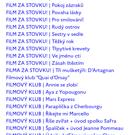
FILM ZA STOVKU! | Pokoj zázraků
FILM ZA STOVKU! | Povaha lásky
FILM ZA STOVKU! | Pro smilování!
FILM ZA STOVKU! | Rudý ostrov
FILM ZA STOVKU! | Sestry v sedle
FILM ZA STOVKU! | Těžký rok
FILM ZA STOVKU! | Třpytivé krevety
FILM ZA STOVKU! | Ve jménu cti
FILM ZA STOVKU! | Zásah štěstím
FILMA ZA STOVKU! | Tři mušketýři: D’Artagnan
Filmový klub "Quai d’Orsay"
FILMOVÝ KLUB | Annie se zlobí
FILMOVÝ KLUB | Aya z Yopougonu
FILMOVÝ KLUB | Mars Express
FILMOVÝ KLUB | Paraplíčka z Cherbourgu
FILMOVÝ KLUB | Říkejte mi Marcello
FILMOVÝ KLUB | Říše zvířat + úvod spolku SaFra
FILMOVÝ KLUB | Špalíček + úvod Jeanne Pommeau