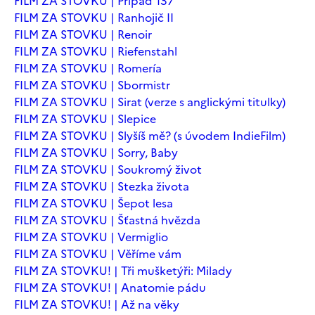
FILM ZA STOVKU | Případ 137
FILM ZA STOVKU | Ranhojič II
FILM ZA STOVKU | Renoir
FILM ZA STOVKU | Riefenstahl
FILM ZA STOVKU | Romería
FILM ZA STOVKU | Sbormistr
FILM ZA STOVKU | Sirat (verze s anglickými titulky)
FILM ZA STOVKU | Slepice
FILM ZA STOVKU | Slyšíš mě? (s úvodem IndieFilm)
FILM ZA STOVKU | Sorry, Baby
FILM ZA STOVKU | Soukromý život
FILM ZA STOVKU | Stezka života
FILM ZA STOVKU | Šepot lesa
FILM ZA STOVKU | Šťastná hvězda
FILM ZA STOVKU | Vermiglio
FILM ZA STOVKU | Věříme vám
FILM ZA STOVKU! | Tři mušketýři: Milady
FILM ZA STOVKU! | Anatomie pádu
FILM ZA STOVKU! | Až na věky