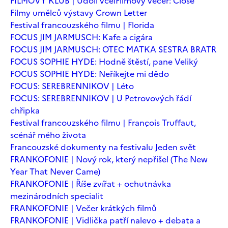
FILMOVÝ KLUB | Údolí včel
Filmový večer: Close
Filmy umělců výstavy Crown Letter
Festival francouzského filmu | Florida
FOCUS JIM JARMUSCH: Kafe a cigára
FOCUS JIM JARMUSCH: OTEC MATKA SESTRA BRATR
FOCUS SOPHIE HYDE: Hodně štěstí, pane Veliký
FOCUS SOPHIE HYDE: Neříkejte mi dědo
FOCUS: SEREBRENNIKOV | Léto
FOCUS: SEREBRENNIKOV | U Petrovových řádí
chřipka
Festival francouzského filmu | François Truffaut,
scénář mého života
Francouzské dokumenty na festivalu Jeden svět
FRANKOFONIE | Nový rok, který nepřišel (The New
Year That Never Came)
FRANKOFONIE | Říše zvířat + ochutnávka
mezinárodních specialit
FRANKOFONIE | Večer krátkých filmů
FRANKOFONIE | Vidlička patří nalevo + debata a