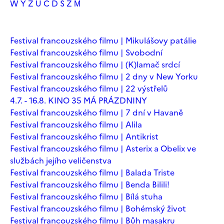
W
Y
Z
Ú
Č
Ď
Š
Ž
М
Festival francouzského filmu | Mikulášovy patálie
Festival francouzského filmu | Svobodní
Festival francouzského filmu | (K)lamač srdcí
Festival francouzského filmu | 2 dny v New Yorku
Festival francouzského filmu | 22 výstřelů
4.7. - 16.8. KINO 35 MÁ PRÁZDNINY
Festival francouzského filmu | 7 dní v Havaně
Festival francouzského filmu | Alila
Festival francouzského filmu | Antikrist
Festival francouzského filmu | Asterix a Obelix ve
službách jejího veličenstva
Festival francouzského filmu | Balada Triste
Festival francouzského filmu | Benda Bilili!
Festival francouzského filmu | Bílá stuha
Festival francouzského filmu | Bohémský život
Festival francouzského filmu | Bůh masakru