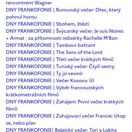
rencontrent Wagner
DNY FRANKOFONIE | Rumunský večer: Otec, který
pohnul horou
DNY FRANKOFONIE | Sbohem, štěstí
DNY FRANKOFONIE | Švýcarský večer: Je suis Noires
+ Armat - za přítomnosti režisérky Rachelle M’Bon
DNY FRANKOFONIE | Tambour battant
DNY FRANKOFONIE | The Sons of the Lord
DNY FRANKOFONIE | Třetí večer krátkých filmů
DNY FRANKOFONIE | Tuniský večer: Čtyři sestry
DNY FRANKOFONIE | Ty jsi vesmír
DNY FRANKOFONIE | Večer Kosova: Úl
DNY FRANKOFONIE | Výběr francouzských
krátkometrážních filmů
DNY FRANKOFONIE | Zahájení: První večer krátkých
filmů
DNY FRANKOFONIE | Zahajovací večer Francie: Utop
se, nebo plav
DNY FRANKOFONIE| Belgický večer: Tori a Lokita