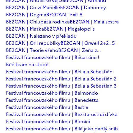
BE2CAN | Andělské vejce
BE2CAN | Armand
BE2CAN | Co ví Marielle
BE2CAN | Dahomey
BE2CAN | Dogma
BE2CAN | Exit 8
BE2CAN | Chlupatá rodinka
BE2CAN | Malá sestra
BE2CAN | Matka
BE2CAN | Megalopolis
BE2CAN | Nalezeno v překladu
BE2CAN | Orli republiky
BE2CAN | Orwell 2+2=5
BE2CAN | Teorie všeho
BE2CAN | Žena z...
Festival francouzského filmu | Bécassine !
Béé team na stopě
Festival francouzského filmu | Bella a Sebastián
Festival francouzského filmu | Bella a Sebastián 2
Festival francouzského filmu | Bella a Sebastian 3
Festival francouzského filmu | Belmondo
Festival francouzského filmu | Benedetta
Festival francouzského filmu | Bestie
Festival francouzského filmu | Bezstarostná dívka
Festival francouzského filmu | Bídníci
Festival francouzského filmu | Bílá jako padlý sníh