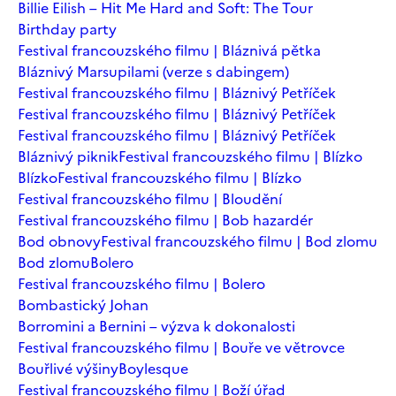
Billie Eilish – Hit Me Hard and Soft: The Tour
Birthday party
Festival francouzského filmu | Bláznivá pětka
Bláznivý Marsupilami (verze s dabingem)
Festival francouzského filmu | Bláznivý Petříček
Festival francouzského filmu | Bláznivý Petříček
Festival francouzského filmu | Bláznivý Petříček
Bláznivý piknik
Festival francouzského filmu | Blízko
Blízko
Festival francouzského filmu | Blízko
Festival francouzského filmu | Bloudění
Festival francouzského filmu | Bob hazardér
Bod obnovy
Festival francouzského filmu | Bod zlomu
Bod zlomu
Bolero
Festival francouzského filmu | Bolero
Bombastický Johan
Borromini a Bernini – výzva k dokonalosti
Festival francouzského filmu | Bouře ve větrovce
Bouřlivé výšiny
Boylesque
Festival francouzského filmu | Boží úřad