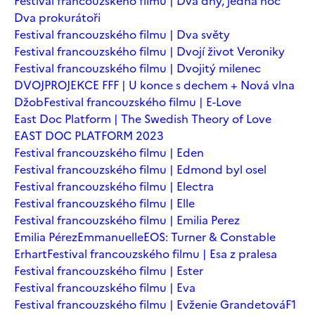
Festival francouzského filmu | Dva dny, jedna noc
Dva prokurátoři
Festival francouzského filmu | Dva světy
Festival francouzského filmu | Dvojí život Veroniky
Festival francouzského filmu | Dvojitý milenec
DVOJPROJEKCE FFF | U konce s dechem + Nová vlna
Džob
Festival francouzského filmu | E-Love
East Doc Platform | The Swedish Theory of Love
EAST DOC PLATFORM 2023
Festival francouzského filmu | Eden
Festival francouzského filmu | Edmond byl osel
Festival francouzského filmu | Electra
Festival francouzského filmu | Elle
Festival francouzského filmu | Emilia Perez
Emilia Pérez
Emmanuelle
EOS: Turner & Constable
Erhart
Festival francouzského filmu | Esa z pralesa
Festival francouzského filmu | Ester
Festival francouzského filmu | Eva
Festival francouzského filmu | Evženie Grandetová
F1