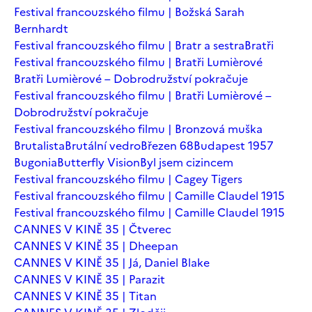
Festival francouzského filmu | Božská Sarah
Bernhardt
Festival francouzského filmu | Bratr a sestra
Bratři
Festival francouzského filmu | Bratři Lumièrové
Bratři Lumièrové – Dobrodružství pokračuje
Festival francouzského filmu | Bratři Lumièrové –
Dobrodružství pokračuje
Festival francouzského filmu | Bronzová muška
Brutalista
Brutální vedro
Březen 68
Budapest 1957
Bugonia
Butterfly Vision
Byl jsem cizincem
Festival francouzského filmu | Cagey Tigers
Festival francouzského filmu | Camille Claudel 1915
Festival francouzského filmu | Camille Claudel 1915
CANNES V KINĚ 35 | Čtverec
CANNES V KINĚ 35 | Dheepan
CANNES V KINĚ 35 | Já, Daniel Blake
CANNES V KINĚ 35 | Parazit
CANNES V KINĚ 35 | Titan