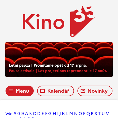
Menu
Kalendář
Novinky
Vše
#
0-9
A
B
C
D
E
F
G
H
I
J
K
L
M
N
O
P
Q
R
S
T
U
V