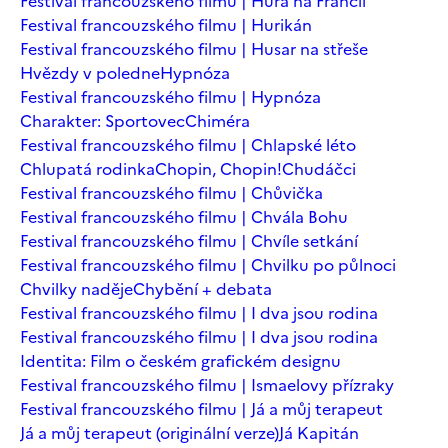
Festival francouzského filmu | Hurá na Francii
Festival francouzského filmu | Hurikán
Festival francouzského filmu | Husar na střeše
Hvězdy v poledne
Hypnóza
Festival francouzského filmu | Hypnóza
Charakter: Sportovec
Chiméra
Festival francouzského filmu | Chlapské léto
Chlupatá rodinka
Chopin, Chopin!
Chudáčci
Festival francouzského filmu | Chůvička
Festival francouzského filmu | Chvála Bohu
Festival francouzského filmu | Chvíle setkání
Festival francouzského filmu | Chvilku po půlnoci
Chvilky naděje
Chybění + debata
Festival francouzského filmu | I dva jsou rodina
Festival francouzského filmu | I dva jsou rodina
Identita: Film o českém grafickém designu
Festival francouzského filmu | Ismaelovy přízraky
Festival francouzského filmu | Já a můj terapeut
Já a můj terapeut (originální verze)
Já Kapitán