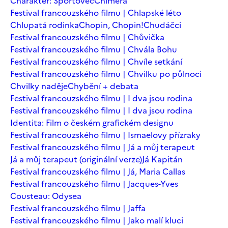
Charakter: Sportovec
Chiméra
Festival francouzského filmu | Chlapské léto
Chlupatá rodinka
Chopin, Chopin!
Chudáčci
Festival francouzského filmu | Chůvička
Festival francouzského filmu | Chvála Bohu
Festival francouzského filmu | Chvíle setkání
Festival francouzského filmu | Chvilku po půlnoci
Chvilky naděje
Chybění + debata
Festival francouzského filmu | I dva jsou rodina
Festival francouzského filmu | I dva jsou rodina
Identita: Film o českém grafickém designu
Festival francouzského filmu | Ismaelovy přízraky
Festival francouzského filmu | Já a můj terapeut
Já a můj terapeut (originální verze)
Já Kapitán
Festival francouzského filmu | Já, Maria Callas
Festival francouzského filmu | Jacques-Yves
Cousteau: Odysea
Festival francouzského filmu | Jaffa
Festival francouzského filmu | Jako malí kluci