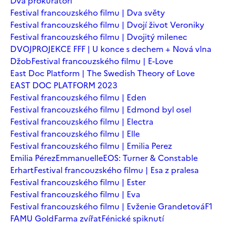
Dva prokurátoři
Festival francouzského filmu | Dva světy
Festival francouzského filmu | Dvojí život Veroniky
Festival francouzského filmu | Dvojitý milenec
DVOJPROJEKCE FFF | U konce s dechem + Nová vlna
Džob
Festival francouzského filmu | E-Love
East Doc Platform | The Swedish Theory of Love
EAST DOC PLATFORM 2023
Festival francouzského filmu | Eden
Festival francouzského filmu | Edmond byl osel
Festival francouzského filmu | Electra
Festival francouzského filmu | Elle
Festival francouzského filmu | Emilia Perez
Emilia Pérez
Emmanuelle
EOS: Turner & Constable
Erhart
Festival francouzského filmu | Esa z pralesa
Festival francouzského filmu | Ester
Festival francouzského filmu | Eva
Festival francouzského filmu | Evženie Grandetová
F1
FAMU Gold
Farma zvířat
Fénické spiknutí