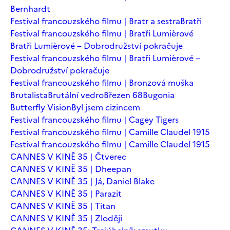
Bernhardt
Festival francouzského filmu | Bratr a sestra
Bratři
Festival francouzského filmu | Bratři Lumièrové
Bratři Lumièrové – Dobrodružství pokračuje
Festival francouzského filmu | Bratři Lumièrové –
Dobrodružství pokračuje
Festival francouzského filmu | Bronzová muška
Brutalista
Brutální vedro
Březen 68
Bugonia
Butterfly Vision
Byl jsem cizincem
Festival francouzského filmu | Cagey Tigers
Festival francouzského filmu | Camille Claudel 1915
Festival francouzského filmu | Camille Claudel 1915
CANNES V KINĚ 35 | Čtverec
CANNES V KINĚ 35 | Dheepan
CANNES V KINĚ 35 | Já, Daniel Blake
CANNES V KINĚ 35 | Parazit
CANNES V KINĚ 35 | Titan
CANNES V KINĚ 35 | Zloději