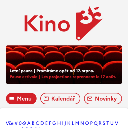
Menu
Kalendář
Novinky
Vše
#
0-9
A
B
C
D
E
F
G
H
I
J
K
L
M
N
O
P
Q
R
S
T
U
V