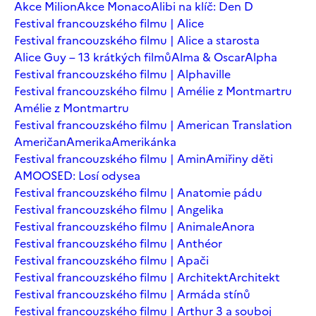
Akce Milion
Akce Monaco
Alibi na klíč: Den D
Festival francouzského filmu | Alice
Festival francouzského filmu | Alice a starosta
Alice Guy – 13 krátkých filmů
Alma & Oscar
Alpha
Festival francouzského filmu | Alphaville
Festival francouzského filmu | Amélie z Montmartru
Amélie z Montmartru
Festival francouzského filmu | American Translation
Američan
Amerika
Amerikánka
Festival francouzského filmu | Amin
Amiřiny děti
AMOOSED: Losí odysea
Festival francouzského filmu | Anatomie pádu
Festival francouzského filmu | Angelika
Festival francouzského filmu | Animale
Anora
Festival francouzského filmu | Anthéor
Festival francouzského filmu | Apači
Festival francouzského filmu | Architekt
Architekt
Festival francouzského filmu | Armáda stínů
Festival francouzského filmu | Arthur 3 a souboj