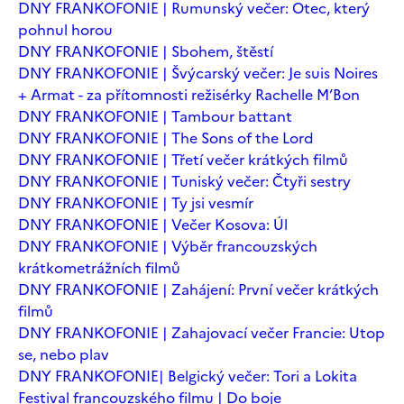
DNY FRANKOFONIE | Rumunský večer: Otec, který
pohnul horou
DNY FRANKOFONIE | Sbohem, štěstí
DNY FRANKOFONIE | Švýcarský večer: Je suis Noires
+ Armat - za přítomnosti režisérky Rachelle M’Bon
DNY FRANKOFONIE | Tambour battant
DNY FRANKOFONIE | The Sons of the Lord
DNY FRANKOFONIE | Třetí večer krátkých filmů
DNY FRANKOFONIE | Tuniský večer: Čtyři sestry
DNY FRANKOFONIE | Ty jsi vesmír
DNY FRANKOFONIE | Večer Kosova: Úl
DNY FRANKOFONIE | Výběr francouzských
krátkometrážních filmů
DNY FRANKOFONIE | Zahájení: První večer krátkých
filmů
DNY FRANKOFONIE | Zahajovací večer Francie: Utop
se, nebo plav
DNY FRANKOFONIE| Belgický večer: Tori a Lokita
Festival francouzského filmu | Do boje