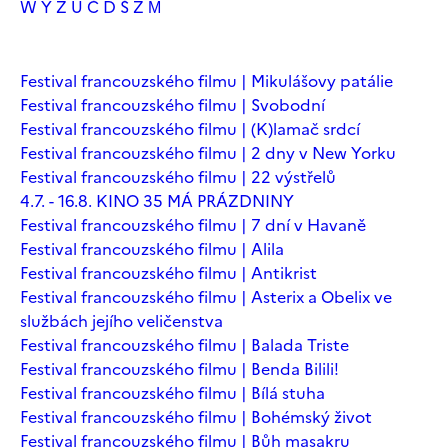
W
Y
Z
Ú
Č
Ď
Š
Ž
М
Festival francouzského filmu | Mikulášovy patálie
Festival francouzského filmu | Svobodní
Festival francouzského filmu | (K)lamač srdcí
Festival francouzského filmu | 2 dny v New Yorku
Festival francouzského filmu | 22 výstřelů
4.7. - 16.8. KINO 35 MÁ PRÁZDNINY
Festival francouzského filmu | 7 dní v Havaně
Festival francouzského filmu | Alila
Festival francouzského filmu | Antikrist
Festival francouzského filmu | Asterix a Obelix ve
službách jejího veličenstva
Festival francouzského filmu | Balada Triste
Festival francouzského filmu | Benda Bilili!
Festival francouzského filmu | Bílá stuha
Festival francouzského filmu | Bohémský život
Festival francouzského filmu | Bůh masakru