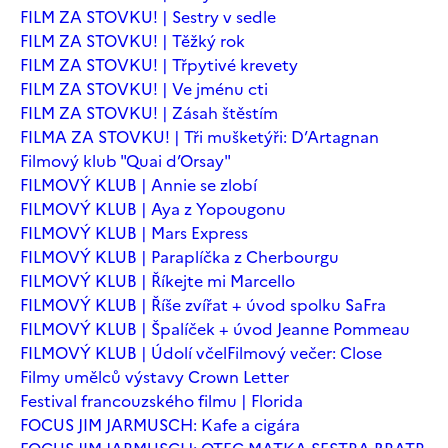
FILM ZA STOVKU! | Sestry v sedle
FILM ZA STOVKU! | Těžký rok
FILM ZA STOVKU! | Třpytivé krevety
FILM ZA STOVKU! | Ve jménu cti
FILM ZA STOVKU! | Zásah štěstím
FILMA ZA STOVKU! | Tři mušketýři: D’Artagnan
Filmový klub "Quai d’Orsay"
FILMOVÝ KLUB | Annie se zlobí
FILMOVÝ KLUB | Aya z Yopougonu
FILMOVÝ KLUB | Mars Express
FILMOVÝ KLUB | Paraplíčka z Cherbourgu
FILMOVÝ KLUB | Říkejte mi Marcello
FILMOVÝ KLUB | Říše zvířat + úvod spolku SaFra
FILMOVÝ KLUB | Špalíček + úvod Jeanne Pommeau
FILMOVÝ KLUB | Údolí včel
Filmový večer: Close
Filmy umělců výstavy Crown Letter
Festival francouzského filmu | Florida
FOCUS JIM JARMUSCH: Kafe a cigára