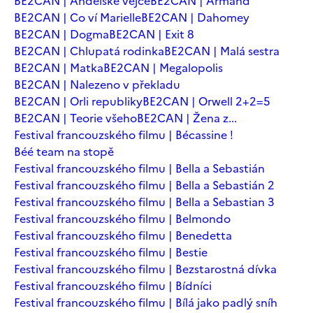
BE2CAN | Andělské vejce
BE2CAN | Armand
BE2CAN | Co ví Marielle
BE2CAN | Dahomey
BE2CAN | Dogma
BE2CAN | Exit 8
BE2CAN | Chlupatá rodinka
BE2CAN | Malá sestra
BE2CAN | Matka
BE2CAN | Megalopolis
BE2CAN | Nalezeno v překladu
BE2CAN | Orli republiky
BE2CAN | Orwell 2+2=5
BE2CAN | Teorie všeho
BE2CAN | Žena z...
Festival francouzského filmu | Bécassine !
Béé team na stopě
Festival francouzského filmu | Bella a Sebastián
Festival francouzského filmu | Bella a Sebastián 2
Festival francouzského filmu | Bella a Sebastian 3
Festival francouzského filmu | Belmondo
Festival francouzského filmu | Benedetta
Festival francouzského filmu | Bestie
Festival francouzského filmu | Bezstarostná dívka
Festival francouzského filmu | Bídníci
Festival francouzského filmu | Bílá jako padlý sníh