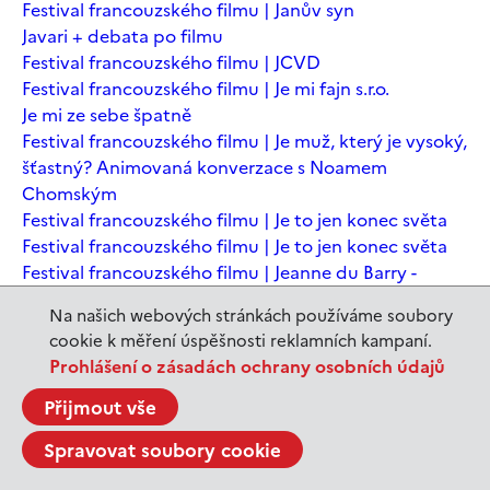
Festival francouzského filmu | Janův syn
Javari + debata po filmu
Festival francouzského filmu | JCVD
Festival francouzského filmu | Je mi fajn s.r.o.
Je mi ze sebe špatně
Festival francouzského filmu | Je muž, který je vysoký,
šťastný? Animovaná konverzace s Noamem
Chomským
Festival francouzského filmu | Je to jen konec světa
Festival francouzského filmu | Je to jen konec světa
Festival francouzského filmu | Jeanne du Barry -
Králova milenka
Na našich webových stránkách používáme soubory
Jeanne du Barry – Králova milenka
cookie k měření úspěšnosti reklamních kampaní.
JEDEN SVĚT | Alláh není povinen
Prohlášení o zásadách ochrany osobních údajů
JEDEN SVĚT | Až mě zabásnou
JEDEN SVĚT | Carmela a ti, co prochází
Přijmout vše
JEDEN SVĚT | Dítě prachu
Spravovat soubory cookie
JEDEN SVĚT | Drobná nehoda
JEDEN SVĚT | Důkazy lásky