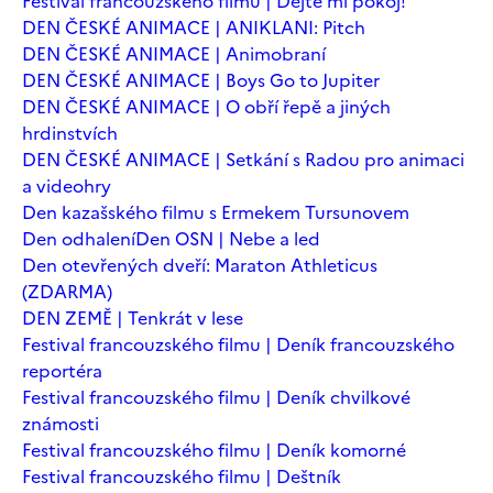
Festival francouzského filmu | Dejte mi pokoj!
DEN ČESKÉ ANIMACE | ANIKLANI: Pitch
DEN ČESKÉ ANIMACE | Animobraní
DEN ČESKÉ ANIMACE | Boys Go to Jupiter
DEN ČESKÉ ANIMACE | O obří řepě a jiných
hrdinstvích
DEN ČESKÉ ANIMACE | Setkání s Radou pro animaci
a videohry
Den kazašského filmu s Ermekem Tursunovem
Den odhalení
Den OSN | Nebe a led
Den otevřených dveří: Maraton Athleticus
(ZDARMA)
DEN ZEMĚ | Tenkrát v lese
Festival francouzského filmu | Deník francouzského
reportéra
Festival francouzského filmu | Deník chvilkové
známosti
Festival francouzského filmu | Deník komorné
Festival francouzského filmu | Deštník