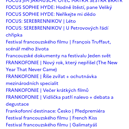
FOCUS JIM JARMUSCH: OTEC MATKA SESTRA BRATR
FOCUS SOPHIE HYDE: Hodně štěstí, pane Veliký
FOCUS SOPHIE HYDE: Neříkejte mi dědo
FOCUS: SEREBRENNIKOV | Léto
FOCUS: SEREBRENNIKOV | U Petrovových řádí
chřipka
Festival francouzského filmu | François Truffaut,
scénář mého života
Francouzské dokumenty na festivalu Jeden svět
FRANKOFONIE | Nový rok, který nepřišel (The New
Year That Never Came)
FRANKOFONIE | Říše zvířat + ochutnávka
mezinárodních specialit
FRANKOFONIE | Večer krátkých filmů
FRANKOFONIE | Vidlička patří nalevo + debata a
degustace
Frankofonní destinace: Česko | Předpremiéra
Festival francouzského filmu | French Kiss
Festival francouzského filmu | Galimatyáš