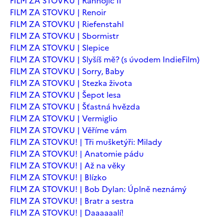
FILM ZA STOVKU | Ranhojič II
FILM ZA STOVKU | Renoir
FILM ZA STOVKU | Riefenstahl
FILM ZA STOVKU | Sbormistr
FILM ZA STOVKU | Slepice
FILM ZA STOVKU | Slyšíš mě? (s úvodem IndieFilm)
FILM ZA STOVKU | Sorry, Baby
FILM ZA STOVKU | Stezka života
FILM ZA STOVKU | Šepot lesa
FILM ZA STOVKU | Šťastná hvězda
FILM ZA STOVKU | Vermiglio
FILM ZA STOVKU | Věříme vám
FILM ZA STOVKU! | Tři mušketýři: Milady
FILM ZA STOVKU! | Anatomie pádu
FILM ZA STOVKU! | Až na věky
FILM ZA STOVKU! | Blízko
FILM ZA STOVKU! | Bob Dylan: Úplně neznámý
FILM ZA STOVKU! | Bratr a sestra
FILM ZA STOVKU! | Daaaaaalí!