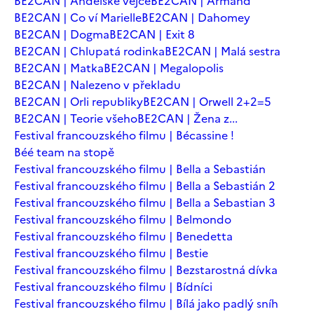
BE2CAN | Andělské vejce
BE2CAN | Armand
BE2CAN | Co ví Marielle
BE2CAN | Dahomey
BE2CAN | Dogma
BE2CAN | Exit 8
BE2CAN | Chlupatá rodinka
BE2CAN | Malá sestra
BE2CAN | Matka
BE2CAN | Megalopolis
BE2CAN | Nalezeno v překladu
BE2CAN | Orli republiky
BE2CAN | Orwell 2+2=5
BE2CAN | Teorie všeho
BE2CAN | Žena z...
Festival francouzského filmu | Bécassine !
Béé team na stopě
Festival francouzského filmu | Bella a Sebastián
Festival francouzského filmu | Bella a Sebastián 2
Festival francouzského filmu | Bella a Sebastian 3
Festival francouzského filmu | Belmondo
Festival francouzského filmu | Benedetta
Festival francouzského filmu | Bestie
Festival francouzského filmu | Bezstarostná dívka
Festival francouzského filmu | Bídníci
Festival francouzského filmu | Bílá jako padlý sníh