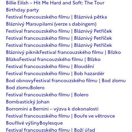
Billie Eilish – Hit Me Hard and Soft: The Tour
Birthday party
Festival francouzského filmu | Bláznivá pětka
Bláznivý Marsupilami (verze s dabingem)
Festival francouzského filmu | Bláznivý Petříček
Festival francouzského filmu | Bláznivý Petříček
Festival francouzského filmu | Bláznivý Petříček
Bláznivý piknik
Festival francouzského filmu | Blízko
Blízko
Festival francouzského filmu | Blízko
Festival francouzského filmu | Bloudění
Festival francouzského filmu | Bob hazardér
Bod obnovy
Festival francouzského filmu | Bod zlomu
Bod zlomu
Bolero
Festival francouzského filmu | Bolero
Bombastický Johan
Borromini a Bernini – výzva k dokonalosti
Festival francouzského filmu | Bouře ve větrovce
Bouřlivé výšiny
Boylesque
Festival francouzského filmu | Boží úřad