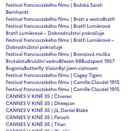
Festival francouzského filmu | Božská Sarah
Bernhardt
Festival francouzského filmu | Bratr a sestra
Bratři
Festival francouzského filmu | Bratři Lumièrové
Bratři Lumièrové – Dobrodružství pokračuje
Festival francouzského filmu | Bratři Lumièrové –
Dobrodružství pokračuje
Festival francouzského filmu | Bronzová muška
Brutalista
Brutální vedro
Březen 68
Budapest 1957
Bugonia
Butterfly Vision
Byl jsem cizincem
Festival francouzského filmu | Cagey Tigers
Festival francouzského filmu | Camille Claudel 1915
Festival francouzského filmu | Camille Claudel 1915
CANNES V KINĚ 35 | Čtverec
CANNES V KINĚ 35 | Dheepan
CANNES V KINĚ 35 | Já, Daniel Blake
CANNES V KINĚ 35 | Parazit
CANNES V KINĚ 35 | Titan