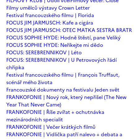
FILMOVÝ KLUB | Údolí včel
Filmový večer: Close
Filmy umělců výstavy Crown Letter
Festival francouzského filmu | Florida
FOCUS JIM JARMUSCH: Kafe a cigára
FOCUS JIM JARMUSCH: OTEC MATKA SESTRA BRATR
FOCUS SOPHIE HYDE: Hodně štěstí, pane Veliký
FOCUS SOPHIE HYDE: Neříkejte mi dědo
FOCUS: SEREBRENNIKOV | Léto
FOCUS: SEREBRENNIKOV | U Petrovových řádí
chřipka
Festival francouzského filmu | François Truffaut,
scénář mého života
Francouzské dokumenty na festivalu Jeden svět
FRANKOFONIE | Nový rok, který nepřišel (The New
Year That Never Came)
FRANKOFONIE | Říše zvířat + ochutnávka
mezinárodních specialit
FRANKOFONIE | Večer krátkých filmů
FRANKOFONIE | Vidlička patří nalevo + debata a