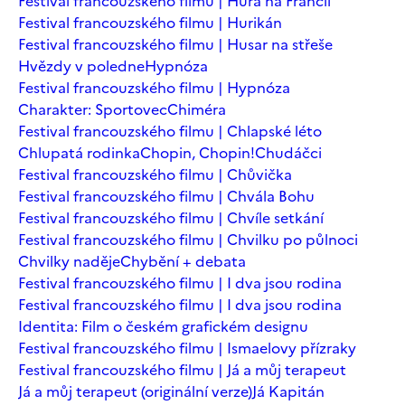
Festival francouzského filmu | Hurá na Francii
Festival francouzského filmu | Hurikán
Festival francouzského filmu | Husar na střeše
Hvězdy v poledne
Hypnóza
Festival francouzského filmu | Hypnóza
Charakter: Sportovec
Chiméra
Festival francouzského filmu | Chlapské léto
Chlupatá rodinka
Chopin, Chopin!
Chudáčci
Festival francouzského filmu | Chůvička
Festival francouzského filmu | Chvála Bohu
Festival francouzského filmu | Chvíle setkání
Festival francouzského filmu | Chvilku po půlnoci
Chvilky naděje
Chybění + debata
Festival francouzského filmu | I dva jsou rodina
Festival francouzského filmu | I dva jsou rodina
Identita: Film o českém grafickém designu
Festival francouzského filmu | Ismaelovy přízraky
Festival francouzského filmu | Já a můj terapeut
Já a můj terapeut (originální verze)
Já Kapitán