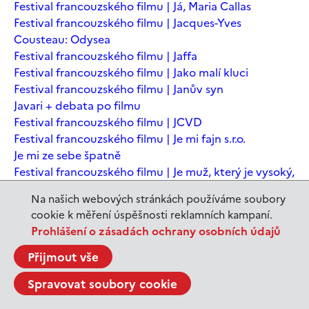
Festival francouzského filmu | Já, Maria Callas
Festival francouzského filmu | Jacques-Yves
Cousteau: Odysea
Festival francouzského filmu | Jaffa
Festival francouzského filmu | Jako malí kluci
Festival francouzského filmu | Janův syn
Javari + debata po filmu
Festival francouzského filmu | JCVD
Festival francouzského filmu | Je mi fajn s.r.o.
Je mi ze sebe špatně
Festival francouzského filmu | Je muž, který je vysoký,
šťastný? Animovaná konverzace s Noamem
Na našich webových stránkách používáme soubory
Chomským
cookie k měření úspěšnosti reklamních kampaní.
Festival francouzského filmu | Je to jen konec světa
Prohlášení o zásadách ochrany osobních údajů
Festival francouzského filmu | Je to jen konec světa
Festival francouzského filmu | Jeanne du Barry -
Přijmout vše
Králova milenka
Spravovat soubory cookie
Jeanne du Barry – Králova milenka
JEDEN SVĚT | Alláh není povinen