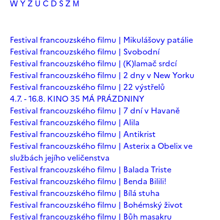
W
Y
Z
Ú
Č
Ď
Š
Ž
М
Festival francouzského filmu | Mikulášovy patálie
Festival francouzského filmu | Svobodní
Festival francouzského filmu | (K)lamač srdcí
Festival francouzského filmu | 2 dny v New Yorku
Festival francouzského filmu | 22 výstřelů
4.7. - 16.8. KINO 35 MÁ PRÁZDNINY
Festival francouzského filmu | 7 dní v Havaně
Festival francouzského filmu | Alila
Festival francouzského filmu | Antikrist
Festival francouzského filmu | Asterix a Obelix ve
službách jejího veličenstva
Festival francouzského filmu | Balada Triste
Festival francouzského filmu | Benda Bilili!
Festival francouzského filmu | Bílá stuha
Festival francouzského filmu | Bohémský život
Festival francouzského filmu | Bůh masakru