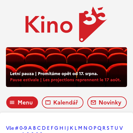
Menu
Kalendář
Novinky
Vše
#
0-9
A
B
C
D
E
F
G
H
I
J
K
L
M
N
O
P
Q
R
S
T
U
V