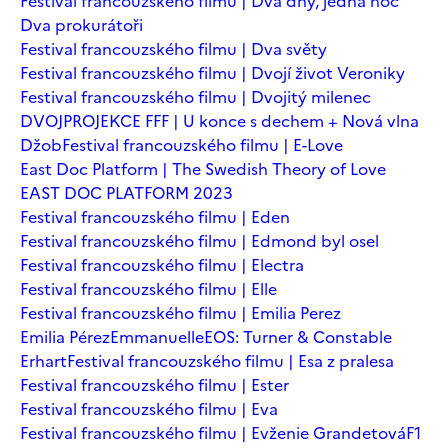
Festival francouzského filmu | Dva dny, jedna noc
Dva prokurátoři
Festival francouzského filmu | Dva světy
Festival francouzského filmu | Dvojí život Veroniky
Festival francouzského filmu | Dvojitý milenec
DVOJPROJEKCE FFF | U konce s dechem + Nová vlna
Džob
Festival francouzského filmu | E-Love
East Doc Platform | The Swedish Theory of Love
EAST DOC PLATFORM 2023
Festival francouzského filmu | Eden
Festival francouzského filmu | Edmond byl osel
Festival francouzského filmu | Electra
Festival francouzského filmu | Elle
Festival francouzského filmu | Emilia Perez
Emilia Pérez
Emmanuelle
EOS: Turner & Constable
Erhart
Festival francouzského filmu | Esa z pralesa
Festival francouzského filmu | Ester
Festival francouzského filmu | Eva
Festival francouzského filmu | Evženie Grandetová
F1