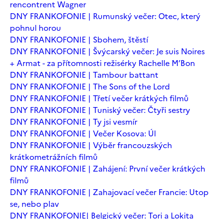
rencontrent Wagner
DNY FRANKOFONIE | Rumunský večer: Otec, který
pohnul horou
DNY FRANKOFONIE | Sbohem, štěstí
DNY FRANKOFONIE | Švýcarský večer: Je suis Noires
+ Armat - za přítomnosti režisérky Rachelle M’Bon
DNY FRANKOFONIE | Tambour battant
DNY FRANKOFONIE | The Sons of the Lord
DNY FRANKOFONIE | Třetí večer krátkých filmů
DNY FRANKOFONIE | Tuniský večer: Čtyři sestry
DNY FRANKOFONIE | Ty jsi vesmír
DNY FRANKOFONIE | Večer Kosova: Úl
DNY FRANKOFONIE | Výběr francouzských
krátkometrážních filmů
DNY FRANKOFONIE | Zahájení: První večer krátkých
filmů
DNY FRANKOFONIE | Zahajovací večer Francie: Utop
se, nebo plav
DNY FRANKOFONIE| Belgický večer: Tori a Lokita