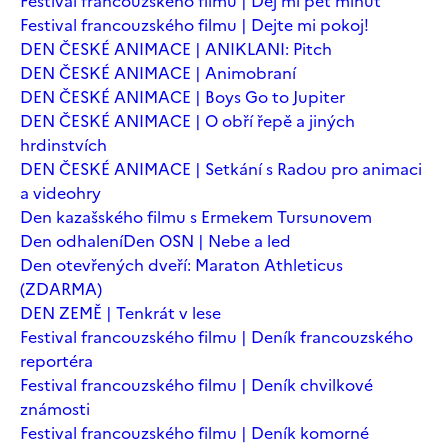
Festival francouzského filmu | Dej mi pět minut
Festival francouzského filmu | Dejte mi pokoj!
DEN ČESKÉ ANIMACE | ANIKLANI: Pitch
DEN ČESKÉ ANIMACE | Animobraní
DEN ČESKÉ ANIMACE | Boys Go to Jupiter
DEN ČESKÉ ANIMACE | O obří řepě a jiných
hrdinstvích
DEN ČESKÉ ANIMACE | Setkání s Radou pro animaci
a videohry
Den kazašského filmu s Ermekem Tursunovem
Den odhalení
Den OSN | Nebe a led
Den otevřených dveří: Maraton Athleticus
(ZDARMA)
DEN ZEMĚ | Tenkrát v lese
Festival francouzského filmu | Deník francouzského
reportéra
Festival francouzského filmu | Deník chvilkové
známosti
Festival francouzského filmu | Deník komorné