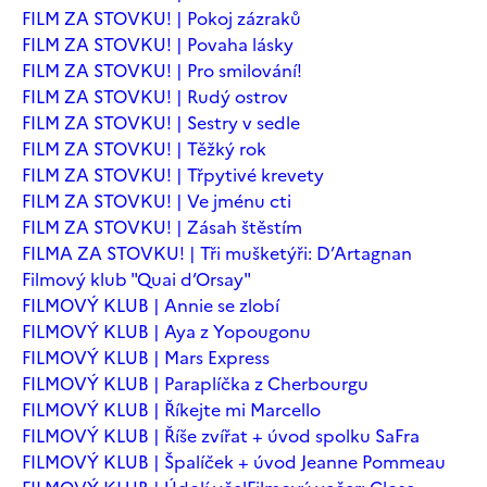
FILM ZA STOVKU! | Pokoj zázraků
FILM ZA STOVKU! | Povaha lásky
FILM ZA STOVKU! | Pro smilování!
FILM ZA STOVKU! | Rudý ostrov
FILM ZA STOVKU! | Sestry v sedle
FILM ZA STOVKU! | Těžký rok
FILM ZA STOVKU! | Třpytivé krevety
FILM ZA STOVKU! | Ve jménu cti
FILM ZA STOVKU! | Zásah štěstím
FILMA ZA STOVKU! | Tři mušketýři: D’Artagnan
Filmový klub "Quai d’Orsay"
FILMOVÝ KLUB | Annie se zlobí
FILMOVÝ KLUB | Aya z Yopougonu
FILMOVÝ KLUB | Mars Express
FILMOVÝ KLUB | Paraplíčka z Cherbourgu
FILMOVÝ KLUB | Říkejte mi Marcello
FILMOVÝ KLUB | Říše zvířat + úvod spolku SaFra
FILMOVÝ KLUB | Špalíček + úvod Jeanne Pommeau