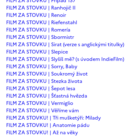
FILM ZA STOVKU | Případ 137
FILM ZA STOVKU | Ranhojič II
FILM ZA STOVKU | Renoir
FILM ZA STOVKU | Riefenstahl
FILM ZA STOVKU | Romería
FILM ZA STOVKU | Sbormistr
FILM ZA STOVKU | Sirat (verze s anglickými titulky)
FILM ZA STOVKU | Slepice
FILM ZA STOVKU | Slyšíš mě? (s úvodem IndieFilm)
FILM ZA STOVKU | Sorry, Baby
FILM ZA STOVKU | Soukromý život
FILM ZA STOVKU | Stezka života
FILM ZA STOVKU | Šepot lesa
FILM ZA STOVKU | Šťastná hvězda
FILM ZA STOVKU | Vermiglio
FILM ZA STOVKU | Věříme vám
FILM ZA STOVKU! | Tři mušketýři: Milady
FILM ZA STOVKU! | Anatomie pádu
FILM ZA STOVKU! | Až na věky