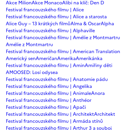
Akce Milion
Akce Monaco
Alibi na klíč: Den D
Festival francouzského filmu | Alice
Festival francouzského filmu | Alice a starosta
Alice Guy – 13 krátkých filmů
Alma & Oscar
Alpha
Festival francouzského filmu | Alphaville
Festival francouzského filmu | Amélie z Montmartru
Amélie z Montmartru
Festival francouzského filmu | American Translation
Americký sen
Američan
Amerika
Amerikánka
Festival francouzského filmu | Amin
Amiřiny děti
AMOOSED: Losí odysea
Festival francouzského filmu | Anatomie pádu
Festival francouzského filmu | Angelika
Festival francouzského filmu | Animale
Anora
Festival francouzského filmu | Anthéor
Festival francouzského filmu | Apači
Festival francouzského filmu | Architekt
Architekt
Festival francouzského filmu | Armáda stínů
Festival francouzského filmu | Arthur 3 a souboj