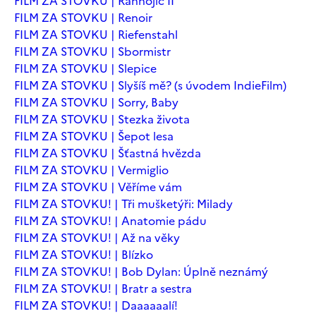
FILM ZA STOVKU | Ranhojič II
FILM ZA STOVKU | Renoir
FILM ZA STOVKU | Riefenstahl
FILM ZA STOVKU | Sbormistr
FILM ZA STOVKU | Slepice
FILM ZA STOVKU | Slyšíš mě? (s úvodem IndieFilm)
FILM ZA STOVKU | Sorry, Baby
FILM ZA STOVKU | Stezka života
FILM ZA STOVKU | Šepot lesa
FILM ZA STOVKU | Šťastná hvězda
FILM ZA STOVKU | Vermiglio
FILM ZA STOVKU | Věříme vám
FILM ZA STOVKU! | Tři mušketýři: Milady
FILM ZA STOVKU! | Anatomie pádu
FILM ZA STOVKU! | Až na věky
FILM ZA STOVKU! | Blízko
FILM ZA STOVKU! | Bob Dylan: Úplně neznámý
FILM ZA STOVKU! | Bratr a sestra
FILM ZA STOVKU! | Daaaaaalí!