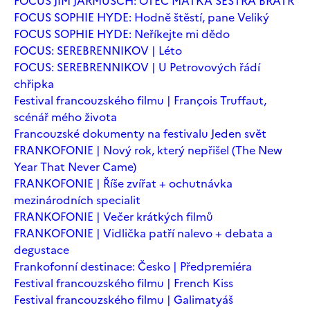
FOCUS JIM JARMUSCH: OTEC MATKA SESTRA BRATR
FOCUS SOPHIE HYDE: Hodně štěstí, pane Veliký
FOCUS SOPHIE HYDE: Neříkejte mi dědo
FOCUS: SEREBRENNIKOV | Léto
FOCUS: SEREBRENNIKOV | U Petrovových řádí
chřipka
Festival francouzského filmu | François Truffaut,
scénář mého života
Francouzské dokumenty na festivalu Jeden svět
FRANKOFONIE | Nový rok, který nepřišel (The New
Year That Never Came)
FRANKOFONIE | Říše zvířat + ochutnávka
mezinárodních specialit
FRANKOFONIE | Večer krátkých filmů
FRANKOFONIE | Vidlička patří nalevo + debata a
degustace
Frankofonní destinace: Česko | Předpremiéra
Festival francouzského filmu | French Kiss
Festival francouzského filmu | Galimatyáš