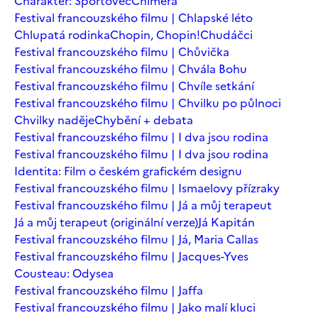
Charakter: Sportovec
Chiméra
Festival francouzského filmu | Chlapské léto
Chlupatá rodinka
Chopin, Chopin!
Chudáčci
Festival francouzského filmu | Chůvička
Festival francouzského filmu | Chvála Bohu
Festival francouzského filmu | Chvíle setkání
Festival francouzského filmu | Chvilku po půlnoci
Chvilky naděje
Chybění + debata
Festival francouzského filmu | I dva jsou rodina
Festival francouzského filmu | I dva jsou rodina
Identita: Film o českém grafickém designu
Festival francouzského filmu | Ismaelovy přízraky
Festival francouzského filmu | Já a můj terapeut
Já a můj terapeut (originální verze)
Já Kapitán
Festival francouzského filmu | Já, Maria Callas
Festival francouzského filmu | Jacques-Yves
Cousteau: Odysea
Festival francouzského filmu | Jaffa
Festival francouzského filmu | Jako malí kluci