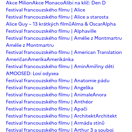
Akce Milion
Akce Monaco
Alibi na klíč: Den D
Festival francouzského filmu | Alice
Festival francouzského filmu | Alice a starosta
Alice Guy – 13 krátkých filmů
Alma & Oscar
Alpha
Festival francouzského filmu | Alphaville
Festival francouzského filmu | Amélie z Montmartru
Amélie z Montmartru
Festival francouzského filmu | American Translation
Američan
Amerika
Amerikánka
Festival francouzského filmu | Amin
Amiřiny děti
AMOOSED: Losí odysea
Festival francouzského filmu | Anatomie pádu
Festival francouzského filmu | Angelika
Festival francouzského filmu | Animale
Anora
Festival francouzského filmu | Anthéor
Festival francouzského filmu | Apači
Festival francouzského filmu | Architekt
Architekt
Festival francouzského filmu | Armáda stínů
Festival francouzského filmu | Arthur 3 a souboj