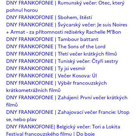
DNY FRANKOFONIE | Rumunský večer: Otec, který
pohnul horou
DNY FRANKOFONIE | Sbohem, štěstí
DNY FRANKOFONIE | Švýcarský večer: Je suis Noires
+ Armat - za přítomnosti režisérky Rachelle M’Bon
DNY FRANKOFONIE | Tambour battant
DNY FRANKOFONIE | The Sons of the Lord
DNY FRANKOFONIE | Třetí večer krátkých filmů
DNY FRANKOFONIE | Tuniský večer: Čtyři sestry
DNY FRANKOFONIE | Ty jsi vesmír
DNY FRANKOFONIE | Večer Kosova: Úl
DNY FRANKOFONIE | Výběr francouzských
krátkometrážních filmů
DNY FRANKOFONIE | Zahájení: První večer krátkých
filmů
DNY FRANKOFONIE | Zahajovací večer Francie: Utop
se, nebo plav
DNY FRANKOFONIE| Belgický večer: Tori a Lokita
Festival francouzského filmu | Do boje