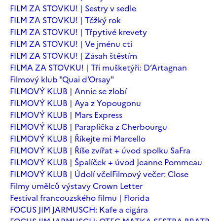
FILM ZA STOVKU! | Sestry v sedle
FILM ZA STOVKU! | Těžký rok
FILM ZA STOVKU! | Třpytivé krevety
FILM ZA STOVKU! | Ve jménu cti
FILM ZA STOVKU! | Zásah štěstím
FILMA ZA STOVKU! | Tři mušketýři: D’Artagnan
Filmový klub "Quai d’Orsay"
FILMOVÝ KLUB | Annie se zlobí
FILMOVÝ KLUB | Aya z Yopougonu
FILMOVÝ KLUB | Mars Express
FILMOVÝ KLUB | Paraplíčka z Cherbourgu
FILMOVÝ KLUB | Říkejte mi Marcello
FILMOVÝ KLUB | Říše zvířat + úvod spolku SaFra
FILMOVÝ KLUB | Špalíček + úvod Jeanne Pommeau
FILMOVÝ KLUB | Údolí včel
Filmový večer: Close
Filmy umělců výstavy Crown Letter
Festival francouzského filmu | Florida
FOCUS JIM JARMUSCH: Kafe a cigára