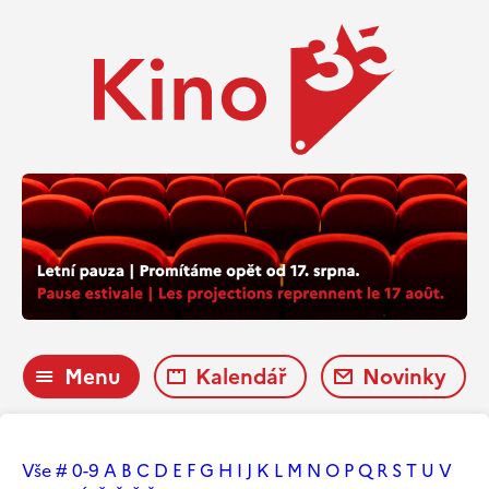
Menu
Kalendář
Novinky
Vše
#
0-9
A
B
C
D
E
F
G
H
I
J
K
L
M
N
O
P
Q
R
S
T
U
V