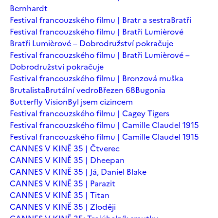
Bernhardt
Festival francouzského filmu | Bratr a sestra
Bratři
Festival francouzského filmu | Bratři Lumièrové
Bratři Lumièrové – Dobrodružství pokračuje
Festival francouzského filmu | Bratři Lumièrové –
Dobrodružství pokračuje
Festival francouzského filmu | Bronzová muška
Brutalista
Brutální vedro
Březen 68
Bugonia
Butterfly Vision
Byl jsem cizincem
Festival francouzského filmu | Cagey Tigers
Festival francouzského filmu | Camille Claudel 1915
Festival francouzského filmu | Camille Claudel 1915
CANNES V KINĚ 35 | Čtverec
CANNES V KINĚ 35 | Dheepan
CANNES V KINĚ 35 | Já, Daniel Blake
CANNES V KINĚ 35 | Parazit
CANNES V KINĚ 35 | Titan
CANNES V KINĚ 35 | Zloději