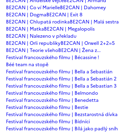
BE2CAN | Andělské vejce
BE2CAN | Armand
BE2CAN | Co ví Marielle
BE2CAN | Dahomey
BE2CAN | Dogma
BE2CAN | Exit 8
BE2CAN | Chlupatá rodinka
BE2CAN | Malá sestra
BE2CAN | Matka
BE2CAN | Megalopolis
BE2CAN | Nalezeno v překladu
BE2CAN | Orli republiky
BE2CAN | Orwell 2+2=5
BE2CAN | Teorie všeho
BE2CAN | Žena z...
Festival francouzského filmu | Bécassine !
Béé team na stopě
Festival francouzského filmu | Bella a Sebastián
Festival francouzského filmu | Bella a Sebastián 2
Festival francouzského filmu | Bella a Sebastian 3
Festival francouzského filmu | Belmondo
Festival francouzského filmu | Benedetta
Festival francouzského filmu | Bestie
Festival francouzského filmu | Bezstarostná dívka
Festival francouzského filmu | Bídníci
Festival francouzského filmu | Bílá jako padlý sníh