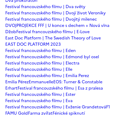
Dva prokurátoři
Festival francouzského filmu | Dva světy
Festival francouzského filmu | Dvojí život Veroniky
Festival francouzského filmu | Dvojitý milenec
DVOJPROJEKCE FFF | U konce s dechem + Nová vlna
Džob
Festival francouzského filmu | E-Love
East Doc Platform | The Swedish Theory of Love
EAST DOC PLATFORM 2023
Festival francouzského filmu | Eden
Festival francouzského filmu | Edmond byl osel
Festival francouzského filmu | Electra
Festival francouzského filmu | Elle
Festival francouzského filmu | Emilia Perez
Emilia Pérez
Emmanuelle
EOS: Turner & Constable
Erhart
Festival francouzského filmu | Esa z pralesa
Festival francouzského filmu | Ester
Festival francouzského filmu | Eva
Festival francouzského filmu | Evženie Grandetová
F1
FAMU Gold
Farma zvířat
Fénické spiknutí