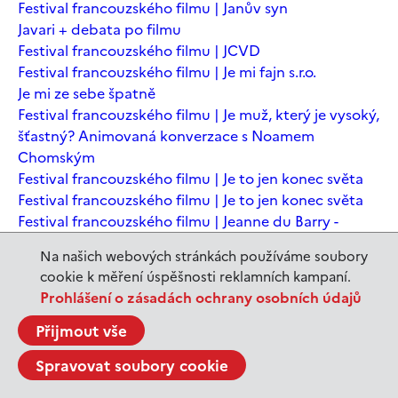
Festival francouzského filmu | Janův syn
Javari + debata po filmu
Festival francouzského filmu | JCVD
Festival francouzského filmu | Je mi fajn s.r.o.
Je mi ze sebe špatně
Festival francouzského filmu | Je muž, který je vysoký,
šťastný? Animovaná konverzace s Noamem
Chomským
Festival francouzského filmu | Je to jen konec světa
Festival francouzského filmu | Je to jen konec světa
Festival francouzského filmu | Jeanne du Barry -
Králova milenka
Na našich webových stránkách používáme soubory
Jeanne du Barry – Králova milenka
cookie k měření úspěšnosti reklamních kampaní.
JEDEN SVĚT | Alláh není povinen
Prohlášení o zásadách ochrany osobních údajů
JEDEN SVĚT | Až mě zabásnou
JEDEN SVĚT | Carmela a ti, co prochází
Přijmout vše
JEDEN SVĚT | Dítě prachu
Spravovat soubory cookie
JEDEN SVĚT | Drobná nehoda
JEDEN SVĚT | Důkazy lásky