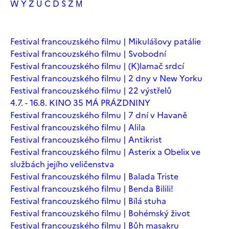
W
Y
Z
Ú
Č
Ď
Š
Ž
М
Festival francouzského filmu | Mikulášovy patálie
Festival francouzského filmu | Svobodní
Festival francouzského filmu | (K)lamač srdcí
Festival francouzského filmu | 2 dny v New Yorku
Festival francouzského filmu | 22 výstřelů
4.7. - 16.8. KINO 35 MÁ PRÁZDNINY
Festival francouzského filmu | 7 dní v Havaně
Festival francouzského filmu | Alila
Festival francouzského filmu | Antikrist
Festival francouzského filmu | Asterix a Obelix ve
službách jejího veličenstva
Festival francouzského filmu | Balada Triste
Festival francouzského filmu | Benda Bilili!
Festival francouzského filmu | Bílá stuha
Festival francouzského filmu | Bohémský život
Festival francouzského filmu | Bůh masakru