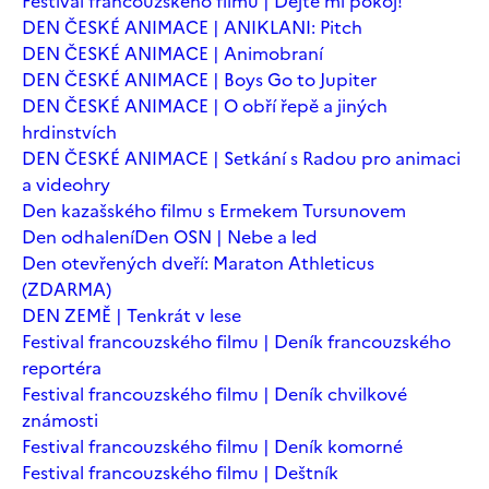
Festival francouzského filmu | Dejte mi pokoj!
DEN ČESKÉ ANIMACE | ANIKLANI: Pitch
DEN ČESKÉ ANIMACE | Animobraní
DEN ČESKÉ ANIMACE | Boys Go to Jupiter
DEN ČESKÉ ANIMACE | O obří řepě a jiných
hrdinstvích
DEN ČESKÉ ANIMACE | Setkání s Radou pro animaci
a videohry
Den kazašského filmu s Ermekem Tursunovem
Den odhalení
Den OSN | Nebe a led
Den otevřených dveří: Maraton Athleticus
(ZDARMA)
DEN ZEMĚ | Tenkrát v lese
Festival francouzského filmu | Deník francouzského
reportéra
Festival francouzského filmu | Deník chvilkové
známosti
Festival francouzského filmu | Deník komorné
Festival francouzského filmu | Deštník