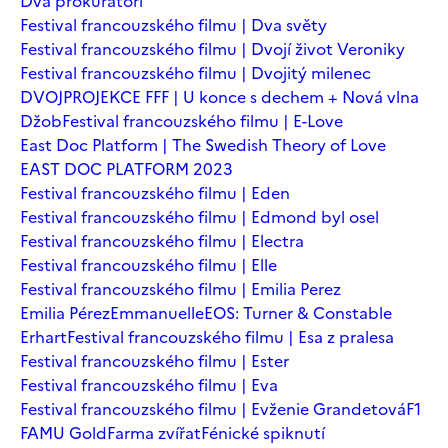
Dva prokurátoři
Festival francouzského filmu | Dva světy
Festival francouzského filmu | Dvojí život Veroniky
Festival francouzského filmu | Dvojitý milenec
DVOJPROJEKCE FFF | U konce s dechem + Nová vlna
Džob
Festival francouzského filmu | E-Love
East Doc Platform | The Swedish Theory of Love
EAST DOC PLATFORM 2023
Festival francouzského filmu | Eden
Festival francouzského filmu | Edmond byl osel
Festival francouzského filmu | Electra
Festival francouzského filmu | Elle
Festival francouzského filmu | Emilia Perez
Emilia Pérez
Emmanuelle
EOS: Turner & Constable
Erhart
Festival francouzského filmu | Esa z pralesa
Festival francouzského filmu | Ester
Festival francouzského filmu | Eva
Festival francouzského filmu | Evženie Grandetová
F1
FAMU Gold
Farma zvířat
Fénické spiknutí