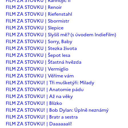
FILM ZA STOVKU | Ranhojič II
FILM ZA STOVKU | Renoir
FILM ZA STOVKU | Riefenstahl
FILM ZA STOVKU | Sbormistr
FILM ZA STOVKU | Slepice
FILM ZA STOVKU | Slyšíš mě? (s úvodem IndieFilm)
FILM ZA STOVKU | Sorry, Baby
FILM ZA STOVKU | Stezka života
FILM ZA STOVKU | Šepot lesa
FILM ZA STOVKU | Šťastná hvězda
FILM ZA STOVKU | Vermiglio
FILM ZA STOVKU | Věříme vám
FILM ZA STOVKU! | Tři mušketýři: Milady
FILM ZA STOVKU! | Anatomie pádu
FILM ZA STOVKU! | Až na věky
FILM ZA STOVKU! | Blízko
FILM ZA STOVKU! | Bob Dylan: Úplně neznámý
FILM ZA STOVKU! | Bratr a sestra
FILM ZA STOVKU! | Daaaaaalí!