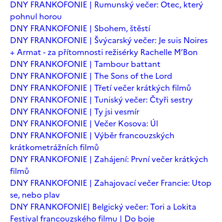
DNY FRANKOFONIE | Rumunský večer: Otec, který
pohnul horou
DNY FRANKOFONIE | Sbohem, štěstí
DNY FRANKOFONIE | Švýcarský večer: Je suis Noires
+ Armat - za přítomnosti režisérky Rachelle M’Bon
DNY FRANKOFONIE | Tambour battant
DNY FRANKOFONIE | The Sons of the Lord
DNY FRANKOFONIE | Třetí večer krátkých filmů
DNY FRANKOFONIE | Tuniský večer: Čtyři sestry
DNY FRANKOFONIE | Ty jsi vesmír
DNY FRANKOFONIE | Večer Kosova: Úl
DNY FRANKOFONIE | Výběr francouzských
krátkometrážních filmů
DNY FRANKOFONIE | Zahájení: První večer krátkých
filmů
DNY FRANKOFONIE | Zahajovací večer Francie: Utop
se, nebo plav
DNY FRANKOFONIE| Belgický večer: Tori a Lokita
Festival francouzského filmu | Do boje