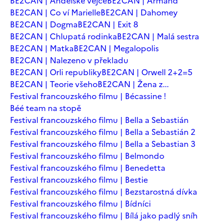
BE2CAN | Andělské vejce
BE2CAN | Armand
BE2CAN | Co ví Marielle
BE2CAN | Dahomey
BE2CAN | Dogma
BE2CAN | Exit 8
BE2CAN | Chlupatá rodinka
BE2CAN | Malá sestra
BE2CAN | Matka
BE2CAN | Megalopolis
BE2CAN | Nalezeno v překladu
BE2CAN | Orli republiky
BE2CAN | Orwell 2+2=5
BE2CAN | Teorie všeho
BE2CAN | Žena z...
Festival francouzského filmu | Bécassine !
Béé team na stopě
Festival francouzského filmu | Bella a Sebastián
Festival francouzského filmu | Bella a Sebastián 2
Festival francouzského filmu | Bella a Sebastian 3
Festival francouzského filmu | Belmondo
Festival francouzského filmu | Benedetta
Festival francouzského filmu | Bestie
Festival francouzského filmu | Bezstarostná dívka
Festival francouzského filmu | Bídníci
Festival francouzského filmu | Bílá jako padlý sníh