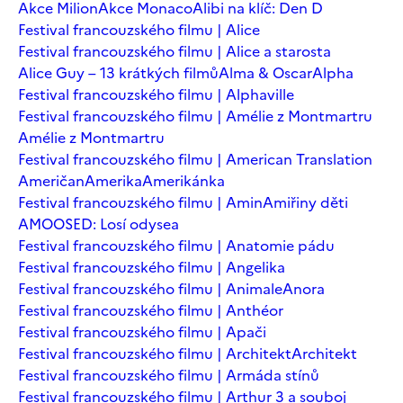
Akce Milion
Akce Monaco
Alibi na klíč: Den D
Festival francouzského filmu | Alice
Festival francouzského filmu | Alice a starosta
Alice Guy – 13 krátkých filmů
Alma & Oscar
Alpha
Festival francouzského filmu | Alphaville
Festival francouzského filmu | Amélie z Montmartru
Amélie z Montmartru
Festival francouzského filmu | American Translation
Američan
Amerika
Amerikánka
Festival francouzského filmu | Amin
Amiřiny děti
AMOOSED: Losí odysea
Festival francouzského filmu | Anatomie pádu
Festival francouzského filmu | Angelika
Festival francouzského filmu | Animale
Anora
Festival francouzského filmu | Anthéor
Festival francouzského filmu | Apači
Festival francouzského filmu | Architekt
Architekt
Festival francouzského filmu | Armáda stínů
Festival francouzského filmu | Arthur 3 a souboj