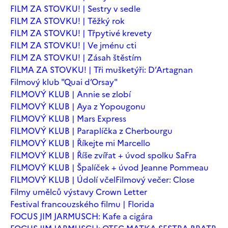
FILM ZA STOVKU! | Sestry v sedle
FILM ZA STOVKU! | Těžký rok
FILM ZA STOVKU! | Třpytivé krevety
FILM ZA STOVKU! | Ve jménu cti
FILM ZA STOVKU! | Zásah štěstím
FILMA ZA STOVKU! | Tři mušketýři: D’Artagnan
Filmový klub "Quai d’Orsay"
FILMOVÝ KLUB | Annie se zlobí
FILMOVÝ KLUB | Aya z Yopougonu
FILMOVÝ KLUB | Mars Express
FILMOVÝ KLUB | Paraplíčka z Cherbourgu
FILMOVÝ KLUB | Říkejte mi Marcello
FILMOVÝ KLUB | Říše zvířat + úvod spolku SaFra
FILMOVÝ KLUB | Špalíček + úvod Jeanne Pommeau
FILMOVÝ KLUB | Údolí včel
Filmový večer: Close
Filmy umělců výstavy Crown Letter
Festival francouzského filmu | Florida
FOCUS JIM JARMUSCH: Kafe a cigára