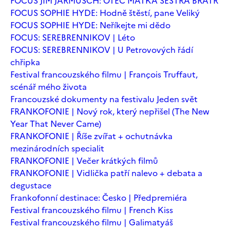
FOCUS JIM JARMUSCH: OTEC MATKA SESTRA BRATR
FOCUS SOPHIE HYDE: Hodně štěstí, pane Veliký
FOCUS SOPHIE HYDE: Neříkejte mi dědo
FOCUS: SEREBRENNIKOV | Léto
FOCUS: SEREBRENNIKOV | U Petrovových řádí
chřipka
Festival francouzského filmu | François Truffaut,
scénář mého života
Francouzské dokumenty na festivalu Jeden svět
FRANKOFONIE | Nový rok, který nepřišel (The New
Year That Never Came)
FRANKOFONIE | Říše zvířat + ochutnávka
mezinárodních specialit
FRANKOFONIE | Večer krátkých filmů
FRANKOFONIE | Vidlička patří nalevo + debata a
degustace
Frankofonní destinace: Česko | Předpremiéra
Festival francouzského filmu | French Kiss
Festival francouzského filmu | Galimatyáš