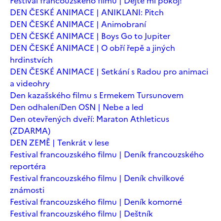
Festival francouzského filmu | Dejte mi pokoj!
DEN ČESKÉ ANIMACE | ANIKLANI: Pitch
DEN ČESKÉ ANIMACE | Animobraní
DEN ČESKÉ ANIMACE | Boys Go to Jupiter
DEN ČESKÉ ANIMACE | O obří řepě a jiných
hrdinstvích
DEN ČESKÉ ANIMACE | Setkání s Radou pro animaci
a videohry
Den kazašského filmu s Ermekem Tursunovem
Den odhalení
Den OSN | Nebe a led
Den otevřených dveří: Maraton Athleticus
(ZDARMA)
DEN ZEMĚ | Tenkrát v lese
Festival francouzského filmu | Deník francouzského
reportéra
Festival francouzského filmu | Deník chvilkové
známosti
Festival francouzského filmu | Deník komorné
Festival francouzského filmu | Deštník