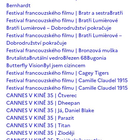
Bernhardt
Festival francouzského filmu | Bratr a sestra
Bratři
Festival francouzského filmu | Bratři Lumièrové
Bratři Lumièrové – Dobrodružství pokračuje
Festival francouzského filmu | Bratři Lumièrové –
Dobrodružství pokračuje
Festival francouzského filmu | Bronzová muška
Brutalista
Brutální vedro
Březen 68
Bugonia
Butterfly Vision
Byl jsem cizincem
Festival francouzského filmu | Cagey Tigers
Festival francouzského filmu | Camille Claudel 1915
Festival francouzského filmu | Camille Claudel 1915
CANNES V KINĚ 35 | Čtverec
CANNES V KINĚ 35 | Dheepan
CANNES V KINĚ 35 | Já, Daniel Blake
CANNES V KINĚ 35 | Parazit
CANNES V KINĚ 35 | Titan
CANNES V KINĚ 35 | Zloději