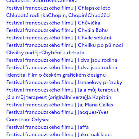
Charakter: Sportovec
Chiméra
Festival francouzského filmu | Chlapské léto
Chlupatá rodinka
Chopin, Chopin!
Chudáčci
Festival francouzského filmu | Chůvička
Festival francouzského filmu | Chvála Bohu
Festival francouzského filmu | Chvíle setkání
Festival francouzského filmu | Chvilku po půlnoci
Chvilky naděje
Chybění + debata
Festival francouzského filmu | I dva jsou rodina
Festival francouzského filmu | I dva jsou rodina
Identita: Film o českém grafickém designu
Festival francouzského filmu | Ismaelovy přízraky
Festival francouzského filmu | Já a můj terapeut
Já a můj terapeut (originální verze)
Já Kapitán
Festival francouzského filmu | Já, Maria Callas
Festival francouzského filmu | Jacques-Yves
Cousteau: Odysea
Festival francouzského filmu | Jaffa
Festival francouzského filmu | Jako malí kluci