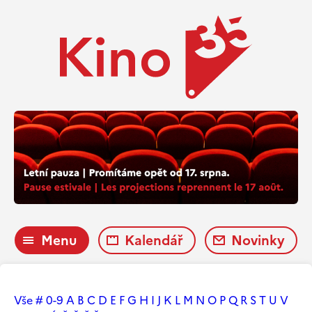
Menu
Kalendář
Novinky
Vše
#
0-9
A
B
C
D
E
F
G
H
I
J
K
L
M
N
O
P
Q
R
S
T
U
V