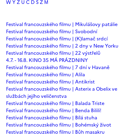
W
Y
Z
Ú
Č
Ď
Š
Ž
М
Festival francouzského filmu | Mikulášovy patálie
Festival francouzského filmu | Svobodní
Festival francouzského filmu | (K)lamač srdcí
Festival francouzského filmu | 2 dny v New Yorku
Festival francouzského filmu | 22 výstřelů
4.7. - 16.8. KINO 35 MÁ PRÁZDNINY
Festival francouzského filmu | 7 dní v Havaně
Festival francouzského filmu | Alila
Festival francouzského filmu | Antikrist
Festival francouzského filmu | Asterix a Obelix ve
službách jejího veličenstva
Festival francouzského filmu | Balada Triste
Festival francouzského filmu | Benda Bilili!
Festival francouzského filmu | Bílá stuha
Festival francouzského filmu | Bohémský život
Festival francouzského filmu | Bůh masakru