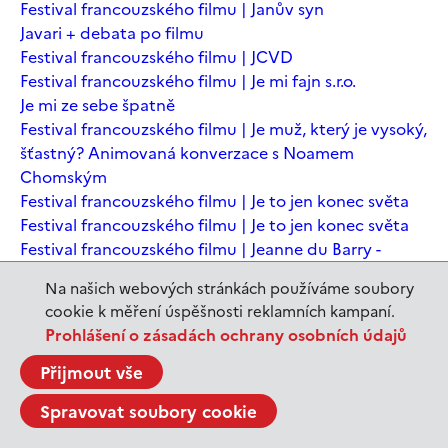
Festival francouzského filmu | Janův syn
Javari + debata po filmu
Festival francouzského filmu | JCVD
Festival francouzského filmu | Je mi fajn s.r.o.
Je mi ze sebe špatně
Festival francouzského filmu | Je muž, který je vysoký,
šťastný? Animovaná konverzace s Noamem
Chomským
Festival francouzského filmu | Je to jen konec světa
Festival francouzského filmu | Je to jen konec světa
Festival francouzského filmu | Jeanne du Barry -
Králova milenka
Na našich webových stránkách používáme soubory
Jeanne du Barry – Králova milenka
cookie k měření úspěšnosti reklamních kampaní.
JEDEN SVĚT | Alláh není povinen
Prohlášení o zásadách ochrany osobních údajů
JEDEN SVĚT | Až mě zabásnou
JEDEN SVĚT | Carmela a ti, co prochází
Přijmout vše
JEDEN SVĚT | Dítě prachu
Spravovat soubory cookie
JEDEN SVĚT | Drobná nehoda
JEDEN SVĚT | Důkazy lásky