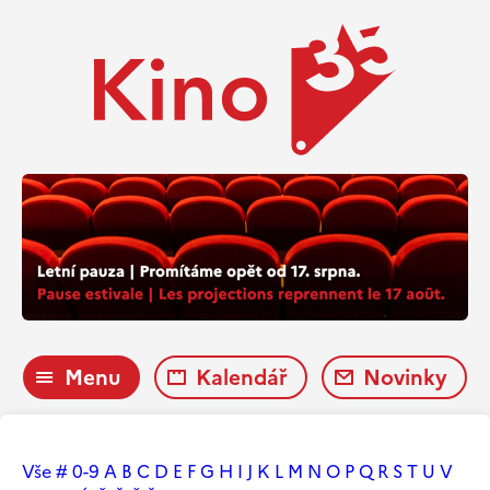
Menu
Kalendář
Novinky
Vše
#
0-9
A
B
C
D
E
F
G
H
I
J
K
L
M
N
O
P
Q
R
S
T
U
V