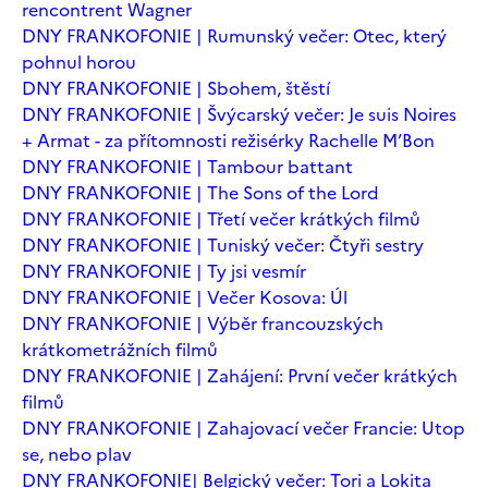
rencontrent Wagner
DNY FRANKOFONIE | Rumunský večer: Otec, který
pohnul horou
DNY FRANKOFONIE | Sbohem, štěstí
DNY FRANKOFONIE | Švýcarský večer: Je suis Noires
+ Armat - za přítomnosti režisérky Rachelle M’Bon
DNY FRANKOFONIE | Tambour battant
DNY FRANKOFONIE | The Sons of the Lord
DNY FRANKOFONIE | Třetí večer krátkých filmů
DNY FRANKOFONIE | Tuniský večer: Čtyři sestry
DNY FRANKOFONIE | Ty jsi vesmír
DNY FRANKOFONIE | Večer Kosova: Úl
DNY FRANKOFONIE | Výběr francouzských
krátkometrážních filmů
DNY FRANKOFONIE | Zahájení: První večer krátkých
filmů
DNY FRANKOFONIE | Zahajovací večer Francie: Utop
se, nebo plav
DNY FRANKOFONIE| Belgický večer: Tori a Lokita