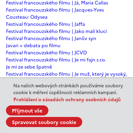
Festival francouzského filmu | Já, Maria Callas
Festival francouzského filmu | Jacques-Yves
Cousteau: Odysea
Festival francouzského filmu | Jaffa
Festival francouzského filmu | Jako malí kluci
Festival francouzského filmu | Janův syn
Javari + debata po filmu
Festival francouzského filmu | JCVD
Festival francouzského filmu | Je mi fajn s.r.o.
Je mi ze sebe špatně
Festival francouzského filmu | Je muž, který je vysoký,
šťastný? Animovaná konverzace s Noamem
Na našich webových stránkách používáme soubory
Chomským
cookie k měření úspěšnosti reklamních kampaní.
Festival francouzského filmu | Je to jen konec světa
Prohlášení o zásadách ochrany osobních údajů
Festival francouzského filmu | Je to jen konec světa
Festival francouzského filmu | Jeanne du Barry -
Přijmout vše
Králova milenka
Spravovat soubory cookie
Jeanne du Barry – Králova milenka
JEDEN SVĚT | Alláh není povinen