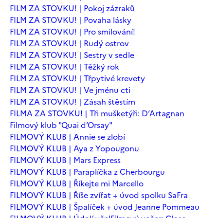
FILM ZA STOVKU! | Pokoj zázraků
FILM ZA STOVKU! | Povaha lásky
FILM ZA STOVKU! | Pro smilování!
FILM ZA STOVKU! | Rudý ostrov
FILM ZA STOVKU! | Sestry v sedle
FILM ZA STOVKU! | Těžký rok
FILM ZA STOVKU! | Třpytivé krevety
FILM ZA STOVKU! | Ve jménu cti
FILM ZA STOVKU! | Zásah štěstím
FILMA ZA STOVKU! | Tři mušketýři: D’Artagnan
Filmový klub "Quai d’Orsay"
FILMOVÝ KLUB | Annie se zlobí
FILMOVÝ KLUB | Aya z Yopougonu
FILMOVÝ KLUB | Mars Express
FILMOVÝ KLUB | Paraplíčka z Cherbourgu
FILMOVÝ KLUB | Říkejte mi Marcello
FILMOVÝ KLUB | Říše zvířat + úvod spolku SaFra
FILMOVÝ KLUB | Špalíček + úvod Jeanne Pommeau