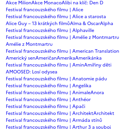
Akce Milion
Akce Monaco
Alibi na klíč: Den D
Festival francouzského filmu | Alice
Festival francouzského filmu | Alice a starosta
Alice Guy – 13 krátkých filmů
Alma & Oscar
Alpha
Festival francouzského filmu | Alphaville
Festival francouzského filmu | Amélie z Montmartru
Amélie z Montmartru
Festival francouzského filmu | American Translation
Americký sen
Američan
Amerika
Amerikánka
Festival francouzského filmu | Amin
Amiřiny děti
AMOOSED: Losí odysea
Festival francouzského filmu | Anatomie pádu
Festival francouzského filmu | Angelika
Festival francouzského filmu | Animale
Anora
Festival francouzského filmu | Anthéor
Festival francouzského filmu | Apači
Festival francouzského filmu | Architekt
Architekt
Festival francouzského filmu | Armáda stínů
Festival francouzského filmu | Arthur 3 a souboj