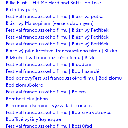
Billie Eilish – Hit Me Hard and Soft: The Tour
Birthday party
Festival francouzského filmu | Bláznivá pětka
Bláznivý Marsupilami (verze s dabingem)
Festival francouzského filmu | Bláznivý Petříček
Festival francouzského filmu | Bláznivý Petříček
Festival francouzského filmu | Bláznivý Petříček
Bláznivý piknik
Festival francouzského filmu | Blízko
Blízko
Festival francouzského filmu | Blízko
Festival francouzského filmu | Bloudění
Festival francouzského filmu | Bob hazardér
Bod obnovy
Festival francouzského filmu | Bod zlomu
Bod zlomu
Bolero
Festival francouzského filmu | Bolero
Bombastický Johan
Borromini a Bernini – výzva k dokonalosti
Festival francouzského filmu | Bouře ve větrovce
Bouřlivé výšiny
Boylesque
Festival francouzského filmu | Boží úřad