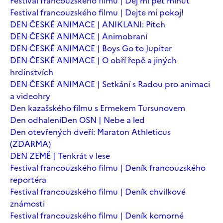
Festival francouzského filmu | Dej mi pět minut
Festival francouzského filmu | Dejte mi pokoj!
DEN ČESKÉ ANIMACE | ANIKLANI: Pitch
DEN ČESKÉ ANIMACE | Animobraní
DEN ČESKÉ ANIMACE | Boys Go to Jupiter
DEN ČESKÉ ANIMACE | O obří řepě a jiných
hrdinstvích
DEN ČESKÉ ANIMACE | Setkání s Radou pro animaci
a videohry
Den kazašského filmu s Ermekem Tursunovem
Den odhalení
Den OSN | Nebe a led
Den otevřených dveří: Maraton Athleticus
(ZDARMA)
DEN ZEMĚ | Tenkrát v lese
Festival francouzského filmu | Deník francouzského
reportéra
Festival francouzského filmu | Deník chvilkové
známosti
Festival francouzského filmu | Deník komorné