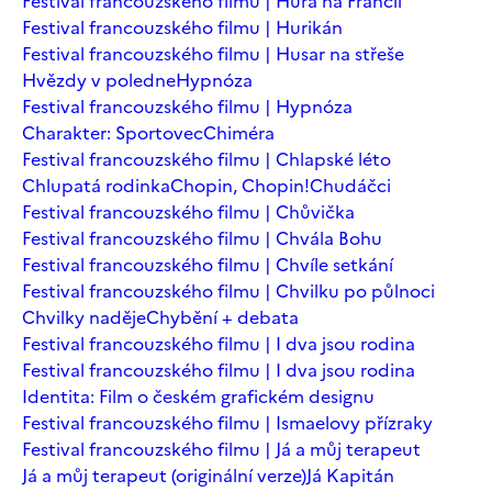
Festival francouzského filmu | Hurá na Francii
Festival francouzského filmu | Hurikán
Festival francouzského filmu | Husar na střeše
Hvězdy v poledne
Hypnóza
Festival francouzského filmu | Hypnóza
Charakter: Sportovec
Chiméra
Festival francouzského filmu | Chlapské léto
Chlupatá rodinka
Chopin, Chopin!
Chudáčci
Festival francouzského filmu | Chůvička
Festival francouzského filmu | Chvála Bohu
Festival francouzského filmu | Chvíle setkání
Festival francouzského filmu | Chvilku po půlnoci
Chvilky naděje
Chybění + debata
Festival francouzského filmu | I dva jsou rodina
Festival francouzského filmu | I dva jsou rodina
Identita: Film o českém grafickém designu
Festival francouzského filmu | Ismaelovy přízraky
Festival francouzského filmu | Já a můj terapeut
Já a můj terapeut (originální verze)
Já Kapitán