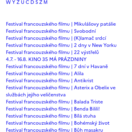
W
Y
Z
Ú
Č
Ď
Š
Ž
М
Festival francouzského filmu | Mikulášovy patálie
Festival francouzského filmu | Svobodní
Festival francouzského filmu | (K)lamač srdcí
Festival francouzského filmu | 2 dny v New Yorku
Festival francouzského filmu | 22 výstřelů
4.7. - 16.8. KINO 35 MÁ PRÁZDNINY
Festival francouzského filmu | 7 dní v Havaně
Festival francouzského filmu | Alila
Festival francouzského filmu | Antikrist
Festival francouzského filmu | Asterix a Obelix ve
službách jejího veličenstva
Festival francouzského filmu | Balada Triste
Festival francouzského filmu | Benda Bilili!
Festival francouzského filmu | Bílá stuha
Festival francouzského filmu | Bohémský život
Festival francouzského filmu | Bůh masakru