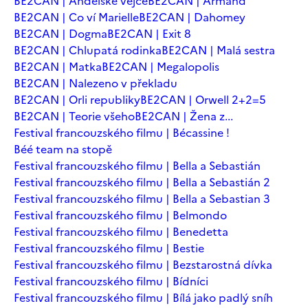
BE2CAN | Andělské vejce
BE2CAN | Armand
BE2CAN | Co ví Marielle
BE2CAN | Dahomey
BE2CAN | Dogma
BE2CAN | Exit 8
BE2CAN | Chlupatá rodinka
BE2CAN | Malá sestra
BE2CAN | Matka
BE2CAN | Megalopolis
BE2CAN | Nalezeno v překladu
BE2CAN | Orli republiky
BE2CAN | Orwell 2+2=5
BE2CAN | Teorie všeho
BE2CAN | Žena z...
Festival francouzského filmu | Bécassine !
Béé team na stopě
Festival francouzského filmu | Bella a Sebastián
Festival francouzského filmu | Bella a Sebastián 2
Festival francouzského filmu | Bella a Sebastian 3
Festival francouzského filmu | Belmondo
Festival francouzského filmu | Benedetta
Festival francouzského filmu | Bestie
Festival francouzského filmu | Bezstarostná dívka
Festival francouzského filmu | Bídníci
Festival francouzského filmu | Bílá jako padlý sníh