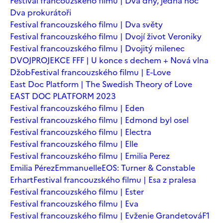
Festival francouzského filmu | Dva dny, jedna noc
Dva prokurátoři
Festival francouzského filmu | Dva světy
Festival francouzského filmu | Dvojí život Veroniky
Festival francouzského filmu | Dvojitý milenec
DVOJPROJEKCE FFF | U konce s dechem + Nová vlna
Džob
Festival francouzského filmu | E-Love
East Doc Platform | The Swedish Theory of Love
EAST DOC PLATFORM 2023
Festival francouzského filmu | Eden
Festival francouzského filmu | Edmond byl osel
Festival francouzského filmu | Electra
Festival francouzského filmu | Elle
Festival francouzského filmu | Emilia Perez
Emilia Pérez
Emmanuelle
EOS: Turner & Constable
Erhart
Festival francouzského filmu | Esa z pralesa
Festival francouzského filmu | Ester
Festival francouzského filmu | Eva
Festival francouzského filmu | Evženie Grandetová
F1