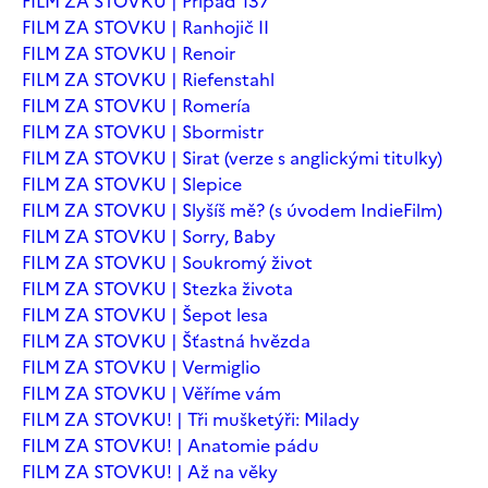
FILM ZA STOVKU | Případ 137
FILM ZA STOVKU | Ranhojič II
FILM ZA STOVKU | Renoir
FILM ZA STOVKU | Riefenstahl
FILM ZA STOVKU | Romería
FILM ZA STOVKU | Sbormistr
FILM ZA STOVKU | Sirat (verze s anglickými titulky)
FILM ZA STOVKU | Slepice
FILM ZA STOVKU | Slyšíš mě? (s úvodem IndieFilm)
FILM ZA STOVKU | Sorry, Baby
FILM ZA STOVKU | Soukromý život
FILM ZA STOVKU | Stezka života
FILM ZA STOVKU | Šepot lesa
FILM ZA STOVKU | Šťastná hvězda
FILM ZA STOVKU | Vermiglio
FILM ZA STOVKU | Věříme vám
FILM ZA STOVKU! | Tři mušketýři: Milady
FILM ZA STOVKU! | Anatomie pádu
FILM ZA STOVKU! | Až na věky