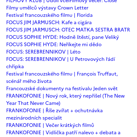
FILMOVÝ KLUB | Údolí včel
Filmový večer: Close
Filmy umělců výstavy Crown Letter
Festival francouzského filmu | Florida
FOCUS JIM JARMUSCH: Kafe a cigára
FOCUS JIM JARMUSCH: OTEC MATKA SESTRA BRATR
FOCUS SOPHIE HYDE: Hodně štěstí, pane Veliký
FOCUS SOPHIE HYDE: Neříkejte mi dědo
FOCUS: SEREBRENNIKOV | Léto
FOCUS: SEREBRENNIKOV | U Petrovových řádí
chřipka
Festival francouzského filmu | François Truffaut,
scénář mého života
Francouzské dokumenty na festivalu Jeden svět
FRANKOFONIE | Nový rok, který nepřišel (The New
Year That Never Came)
FRANKOFONIE | Říše zvířat + ochutnávka
mezinárodních specialit
FRANKOFONIE | Večer krátkých filmů
FRANKOFONIE | Vidlička patří nalevo + debata a