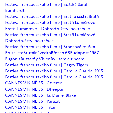
Festival francouzského filmu | Božská Sarah
Bernhardt
Festival francouzského filmu | Bratr a sestra
Bratři
Festival francouzského filmu | Bratři Lumièrové
Bratři Lumièrové – Dobrodružství pokračuje
Festival francouzského filmu | Bratři Lumièrové –
Dobrodružství pokračuje
Festival francouzského filmu | Bronzová muška
Brutalista
Brutální vedro
Březen 68
Budapest 1957
Bugonia
Butterfly Vision
Byl jsem cizincem
Festival francouzského filmu | Cagey Tigers
Festival francouzského filmu | Camille Claudel 1915
Festival francouzského filmu | Camille Claudel 1915
CANNES V KINĚ 35 | Čtverec
CANNES V KINĚ 35 | Dheepan
CANNES V KINĚ 35 | Já, Daniel Blake
CANNES V KINĚ 35 | Parazit
CANNES V KINĚ 35 | Titan