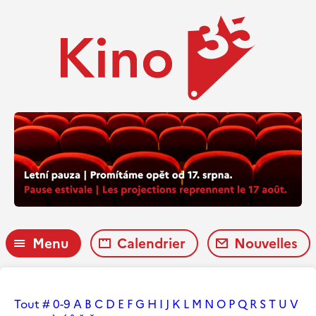
Menu
Calendrier
Nouvelles
Tout
#
0-9
A
B
C
D
E
F
G
H
I
J
K
L
M
N
O
P
Q
R
S
T
U
V