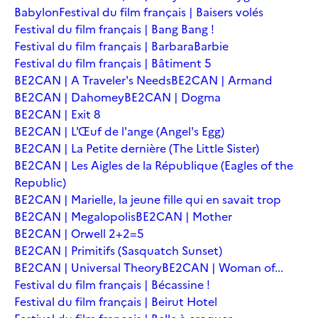
Babylon
Festival du film français | Baisers volés
Festival du film français | Bang Bang !
Festival du film français | Barbara
Barbie
Festival du film français | Bâtiment 5
BE2CAN | A Traveler's Needs
BE2CAN | Armand
BE2CAN | Dahomey
BE2CAN | Dogma
BE2CAN | Exit 8
BE2CAN | L'Œuf de l'ange (Angel's Egg)
BE2CAN | La Petite dernière (The Little Sister)
BE2CAN | Les Aigles de la République (Eagles of the
Republic)
BE2CAN | Marielle, la jeune fille qui en savait trop
BE2CAN | Megalopolis
BE2CAN | Mother
BE2CAN | Orwell 2+2=5
BE2CAN | Primitifs (Sasquatch Sunset)
BE2CAN | Universal Theory
BE2CAN | Woman of...
Festival du film français | Bécassine !
Festival du film français | Beirut Hotel