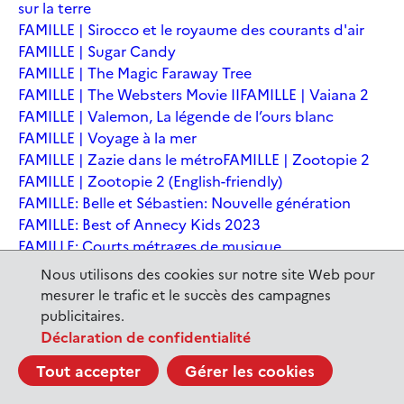
sur la terre
FAMILLE | Sirocco et le royaume des courants d'air
FAMILLE | Sugar Candy
FAMILLE | The Magic Faraway Tree
FAMILLE | The Websters Movie II
FAMILLE | Vaiana 2
FAMILLE | Valemon, La légende de l’ours blanc
FAMILLE | Voyage à la mer
FAMILLE | Zazie dans le métro
FAMILLE | Zootopie 2
FAMILLE | Zootopie 2 (English-friendly)
FAMILLE: Belle et Sébastien: Nouvelle génération
FAMILLE: Best of Annecy Kids 2023
FAMILLE: Courts métrages de musique
FAMILLE: Courts-métrages
Nous utilisons des cookies sur notre site Web pour
FAMILLE: Cycle: Drôles de rencontres
mesurer le trafic et le succès des campagnes
FAMILLE: En sortant de l'école - Andrée Chedid
publicitaires.
FAMILLE: Ernest et Célestine: Le voyage en Charabie
Déclaration de confidentialité
FAMILLE: Festival International du court métrage
Tout accepter
Gérer les cookies
Clermont-Ferrand
FAMILLE: Kina et Yuk, renards de la banquise