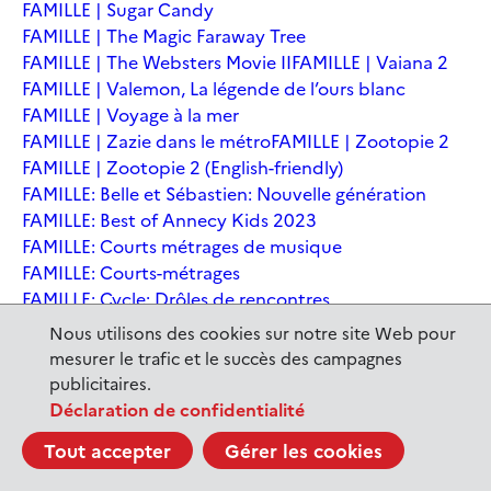
FAMILLE | Sugar Candy
FAMILLE | The Magic Faraway Tree
FAMILLE | The Websters Movie II
FAMILLE | Vaiana 2
FAMILLE | Valemon, La légende de l’ours blanc
FAMILLE | Voyage à la mer
FAMILLE | Zazie dans le métro
FAMILLE | Zootopie 2
FAMILLE | Zootopie 2 (English-friendly)
FAMILLE: Belle et Sébastien: Nouvelle génération
FAMILLE: Best of Annecy Kids 2023
FAMILLE: Courts métrages de musique
FAMILLE: Courts-métrages
FAMILLE: Cycle: Drôles de rencontres
FAMILLE: En sortant de l'école - Andrée Chedid
Nous utilisons des cookies sur notre site Web pour
FAMILLE: Ernest et Célestine: Le voyage en Charabie
mesurer le trafic et le succès des campagnes
FAMILLE: Festival International du court métrage
publicitaires.
Clermont-Ferrand
Déclaration de confidentialité
FAMILLE: Kina et Yuk, renards de la banquise
Tout accepter
Gérer les cookies
FAMILLE: La Pat' Patrouille : La Super Patrouille, le film
FAMILLE: Le dernier jaguar
FAMILLE: Le Dirigeable volé