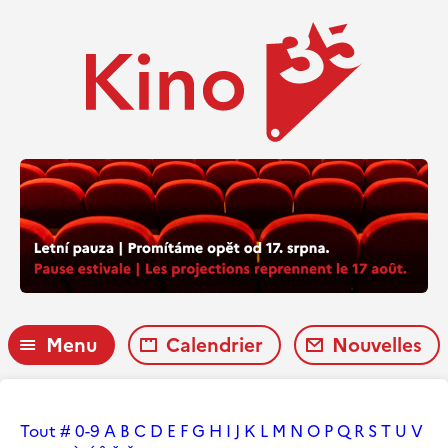
Menu
Calendrier
Nouvelles
Tout
#
0-9
A
B
C
D
E
F
G
H
I
J
K
L
M
N
O
P
Q
R
S
T
U
V