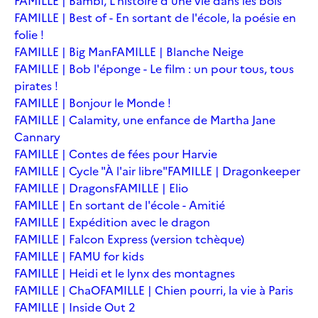
FAMILLE | Bambi, L'histoire d'une vie dans les bois
FAMILLE | Best of - En sortant de l'école, la poésie en
folie !
FAMILLE | Big Man
FAMILLE | Blanche Neige
FAMILLE | Bob l'éponge - Le film : un pour tous, tous
pirates !
FAMILLE | Bonjour le Monde !
FAMILLE | Calamity, une enfance de Martha Jane
Cannary
FAMILLE | Contes de fées pour Harvie
FAMILLE | Cycle "À l'air libre"
FAMILLE | Dragonkeeper
FAMILLE | Dragons
FAMILLE | Elio
FAMILLE | En sortant de l'école - Amitié
FAMILLE | Expédition avec le dragon
FAMILLE | Falcon Express (version tchèque)
FAMILLE | FAMU for kids
FAMILLE | Heidi et le lynx des montagnes
FAMILLE | ChaO
FAMILLE | Chien pourri, la vie à Paris
FAMILLE | Inside Out 2