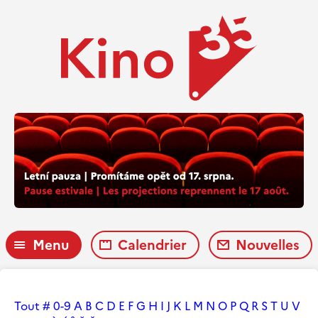
Menu
Calendrier
Nouvelles
Tout
#
0-9
A
B
C
D
E
F
G
H
I
J
K
L
M
N
O
P
Q
R
S
T
U
V