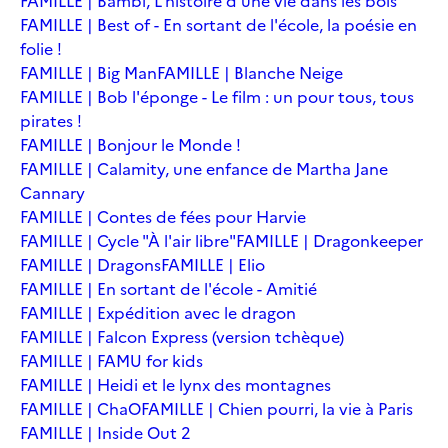
FAMILLE | Bambi, L'histoire d'une vie dans les bois
FAMILLE | Best of - En sortant de l'école, la poésie en
folie !
FAMILLE | Big Man
FAMILLE | Blanche Neige
FAMILLE | Bob l'éponge - Le film : un pour tous, tous
pirates !
FAMILLE | Bonjour le Monde !
FAMILLE | Calamity, une enfance de Martha Jane
Cannary
FAMILLE | Contes de fées pour Harvie
FAMILLE | Cycle "À l'air libre"
FAMILLE | Dragonkeeper
FAMILLE | Dragons
FAMILLE | Elio
FAMILLE | En sortant de l'école - Amitié
FAMILLE | Expédition avec le dragon
FAMILLE | Falcon Express (version tchèque)
FAMILLE | FAMU for kids
FAMILLE | Heidi et le lynx des montagnes
FAMILLE | ChaO
FAMILLE | Chien pourri, la vie à Paris
FAMILLE | Inside Out 2