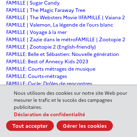
FAMILLE | Sugar Candy
FAMILLE | The Magic Faraway Tree
FAMILLE | The Websters Movie II
FAMILLE | Vaiana 2
FAMILLE | Valemon, La légende de l’ours blanc
FAMILLE | Voyage à la mer
FAMILLE | Zazie dans le métro
FAMILLE | Zootopie 2
FAMILLE | Zootopie 2 (English-friendly)
FAMILLE: Belle et Sébastien: Nouvelle génération
FAMILLE: Best of Annecy Kids 2023
FAMILLE: Courts métrages de musique
FAMILLE: Courts-métrages
FAMILLE: Cycle: Drôles de rencontres
FAMILLE: En sortant de l'école - Andrée Chedid
Nous utilisons des cookies sur notre site Web pour
FAMILLE: Ernest et Célestine: Le voyage en Charabie
mesurer le trafic et le succès des campagnes
FAMILLE: Festival International du court métrage
publicitaires.
Clermont-Ferrand
Déclaration de confidentialité
FAMILLE: Kina et Yuk, renards de la banquise
Tout accepter
Gérer les cookies
FAMILLE: La Pat' Patrouille : La Super Patrouille, le film
FAMILLE: Le dernier jaguar
FAMILLE: Le Dirigeable volé