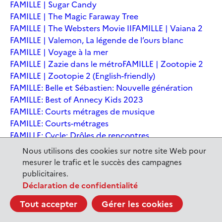
FAMILLE | Sugar Candy
FAMILLE | The Magic Faraway Tree
FAMILLE | The Websters Movie II
FAMILLE | Vaiana 2
FAMILLE | Valemon, La légende de l’ours blanc
FAMILLE | Voyage à la mer
FAMILLE | Zazie dans le métro
FAMILLE | Zootopie 2
FAMILLE | Zootopie 2 (English-friendly)
FAMILLE: Belle et Sébastien: Nouvelle génération
FAMILLE: Best of Annecy Kids 2023
FAMILLE: Courts métrages de musique
FAMILLE: Courts-métrages
FAMILLE: Cycle: Drôles de rencontres
FAMILLE: En sortant de l'école - Andrée Chedid
Nous utilisons des cookies sur notre site Web pour
FAMILLE: Ernest et Célestine: Le voyage en Charabie
mesurer le trafic et le succès des campagnes
FAMILLE: Festival International du court métrage
publicitaires.
Clermont-Ferrand
Déclaration de confidentialité
FAMILLE: Kina et Yuk, renards de la banquise
Tout accepter
Gérer les cookies
FAMILLE: La Pat' Patrouille : La Super Patrouille, le film
FAMILLE: Le dernier jaguar
FAMILLE: Le Dirigeable volé