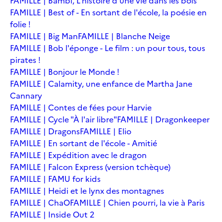
FAMILLE | Bambi, L'histoire d'une vie dans les bois
FAMILLE | Best of - En sortant de l'école, la poésie en
folie !
FAMILLE | Big Man
FAMILLE | Blanche Neige
FAMILLE | Bob l'éponge - Le film : un pour tous, tous
pirates !
FAMILLE | Bonjour le Monde !
FAMILLE | Calamity, une enfance de Martha Jane
Cannary
FAMILLE | Contes de fées pour Harvie
FAMILLE | Cycle "À l'air libre"
FAMILLE | Dragonkeeper
FAMILLE | Dragons
FAMILLE | Elio
FAMILLE | En sortant de l'école - Amitié
FAMILLE | Expédition avec le dragon
FAMILLE | Falcon Express (version tchèque)
FAMILLE | FAMU for kids
FAMILLE | Heidi et le lynx des montagnes
FAMILLE | ChaO
FAMILLE | Chien pourri, la vie à Paris
FAMILLE | Inside Out 2