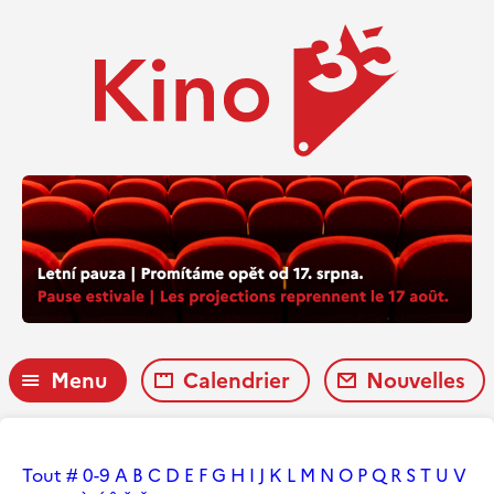
Menu
Calendrier
Nouvelles
Tout
#
0-9
A
B
C
D
E
F
G
H
I
J
K
L
M
N
O
P
Q
R
S
T
U
V