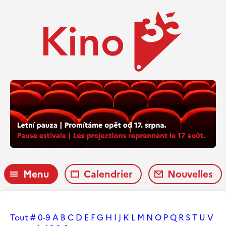
Menu
Calendrier
Nouvelles
Tout
#
0-9
A
B
C
D
E
F
G
H
I
J
K
L
M
N
O
P
Q
R
S
T
U
V