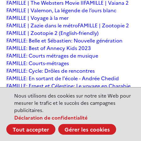
FAMILLE | The Websters Movie II
FAMILLE | Vaiana 2
FAMILLE | Valemon, La légende de l’ours blanc
FAMILLE | Voyage à la mer
FAMILLE | Zazie dans le métro
FAMILLE | Zootopie 2
FAMILLE | Zootopie 2 (English-friendly)
FAMILLE: Belle et Sébastien: Nouvelle génération
FAMILLE: Best of Annecy Kids 2023
FAMILLE: Courts métrages de musique
FAMILLE: Courts-métrages
FAMILLE: Cycle: Drôles de rencontres
FAMILLE: En sortant de l'école - Andrée Chedid
FAMILLE: Ernest et Célestine: Le voyage en Charabie
FAMILLE: Festival International du court métrage
Nous utilisons des cookies sur notre site Web pour
Clermont-Ferrand
mesurer le trafic et le succès des campagnes
FAMILLE: Kina et Yuk, renards de la banquise
publicitaires.
FAMILLE: La Pat' Patrouille : La Super Patrouille, le film
Déclaration de confidentialité
FAMILLE: Le dernier jaguar
FAMILLE: Le Dirigeable volé
Tout accepter
Gérer les cookies
FAMILLE: Le Nid du Tigre
FAMILLE: Le Tableau
FAMILLE: Léo, la fabuleuse histoire de Leonardo de