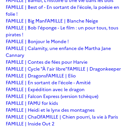
FAMILLE | Bambi, L'histoire d'une vie dans les bois
FAMILLE | Best of - En sortant de l'école, la poésie en
folie !
FAMILLE | Big Man
FAMILLE | Blanche Neige
FAMILLE | Bob l'éponge - Le film : un pour tous, tous
pirates !
FAMILLE | Bonjour le Monde !
FAMILLE | Calamity, une enfance de Martha Jane
Cannary
FAMILLE | Contes de fées pour Harvie
FAMILLE | Cycle "À l'air libre"
FAMILLE | Dragonkeeper
FAMILLE | Dragons
FAMILLE | Elio
FAMILLE | En sortant de l'école - Amitié
FAMILLE | Expédition avec le dragon
FAMILLE | Falcon Express (version tchèque)
FAMILLE | FAMU for kids
FAMILLE | Heidi et le lynx des montagnes
FAMILLE | ChaO
FAMILLE | Chien pourri, la vie à Paris
FAMILLE | Inside Out 2