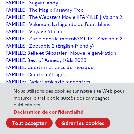
FAMILLE | Sugar Candy
FAMILLE | The Magic Faraway Tree
FAMILLE | The Websters Movie II
FAMILLE | Vaiana 2
FAMILLE | Valemon, La légende de l’ours blanc
FAMILLE | Voyage à la mer
FAMILLE | Zazie dans le métro
FAMILLE | Zootopie 2
FAMILLE | Zootopie 2 (English-friendly)
FAMILLE: Belle et Sébastien: Nouvelle génération
FAMILLE: Best of Annecy Kids 2023
FAMILLE: Courts métrages de musique
FAMILLE: Courts-métrages
FAMILLE: Cycle: Drôles de rencontres
FAMILLE: En sortant de l'école - Andrée Chedid
Nous utilisons des cookies sur notre site Web pour
FAMILLE: Ernest et Célestine: Le voyage en Charabie
mesurer le trafic et le succès des campagnes
FAMILLE: Festival International du court métrage
publicitaires.
Clermont-Ferrand
Déclaration de confidentialité
FAMILLE: Kina et Yuk, renards de la banquise
Tout accepter
Gérer les cookies
FAMILLE: La Pat' Patrouille : La Super Patrouille, le film
FAMILLE: Le dernier jaguar
FAMILLE: Le Dirigeable volé