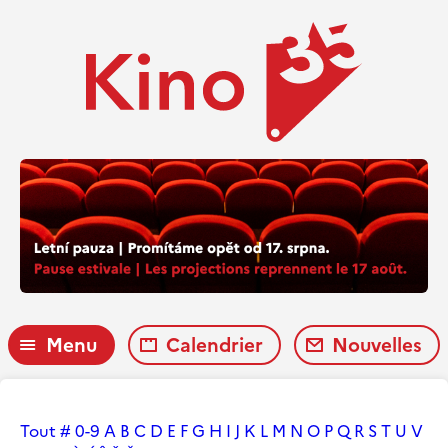
Menu
Calendrier
Nouvelles
Tout
#
0-9
A
B
C
D
E
F
G
H
I
J
K
L
M
N
O
P
Q
R
S
T
U
V