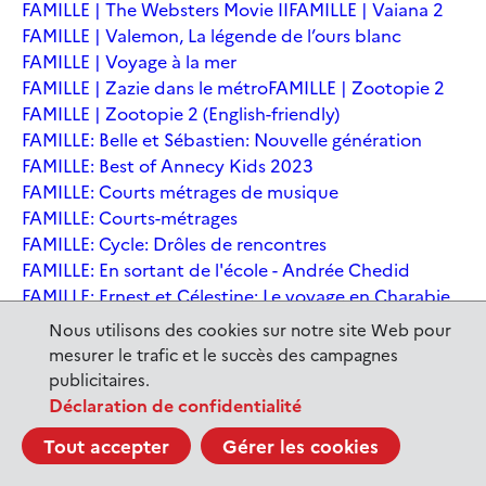
FAMILLE | The Websters Movie II
FAMILLE | Vaiana 2
FAMILLE | Valemon, La légende de l’ours blanc
FAMILLE | Voyage à la mer
FAMILLE | Zazie dans le métro
FAMILLE | Zootopie 2
FAMILLE | Zootopie 2 (English-friendly)
FAMILLE: Belle et Sébastien: Nouvelle génération
FAMILLE: Best of Annecy Kids 2023
FAMILLE: Courts métrages de musique
FAMILLE: Courts-métrages
FAMILLE: Cycle: Drôles de rencontres
FAMILLE: En sortant de l'école - Andrée Chedid
FAMILLE: Ernest et Célestine: Le voyage en Charabie
FAMILLE: Festival International du court métrage
Nous utilisons des cookies sur notre site Web pour
Clermont-Ferrand
mesurer le trafic et le succès des campagnes
FAMILLE: Kina et Yuk, renards de la banquise
publicitaires.
FAMILLE: La Pat' Patrouille : La Super Patrouille, le film
Déclaration de confidentialité
FAMILLE: Le dernier jaguar
FAMILLE: Le Dirigeable volé
Tout accepter
Gérer les cookies
FAMILLE: Le Nid du Tigre
FAMILLE: Le Tableau
FAMILLE: Léo, la fabuleuse histoire de Leonardo de