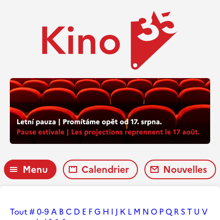
Menu
Calendrier
Nouvelles
Tout
#
0-9
A
B
C
D
E
F
G
H
I
J
K
L
M
N
O
P
Q
R
S
T
U
V