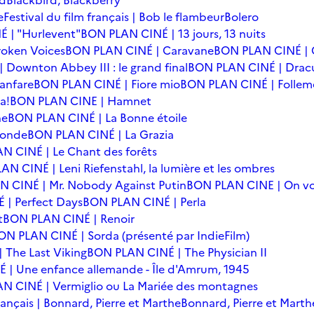
rd
Blackbird, Blackberry
e
Festival du film français | Bob le flambeur
Bolero
 | "Hurlevent"
BON PLAN CINÉ | 13 jours, 13 nuits
oken Voices
BON PLAN CINÉ | Caravane
BON PLAN CINÉ | 
Downton Abbey III : le grand final
BON PLAN CINÉ | Drac
anfare
BON PLAN CINÉ | Fiore mio
BON PLAN CINÉ | Follem
a!
BON PLAN CINE | Hamnet
he
BON PLAN CINÉ | La Bonne étoile
monde
BON PLAN CINÉ | La Grazia
N CINÉ | Le Chant des forêts
N CINÉ | Leni Riefenstahl, la lumière et les ombres
 CINÉ | Mr. Nobody Against Putin
BON PLAN CINE | On vo
| Perfect Days
BON PLAN CINÉ | Perla
t
BON PLAN CINÉ | Renoir
ON PLAN CINÉ | Sorda (présenté par IndieFilm)
 The Last Viking
BON PLAN CINÉ | The Physician II
| Une enfance allemande - Île d'Amrum, 1945
N CINÉ | Vermiglio ou La Mariée des montagnes
français | Bonnard, Pierre et Marthe
Bonnard, Pierre et Marth