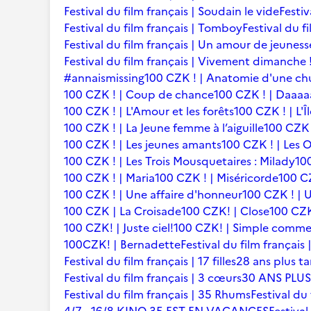
Festival du film français | Soudain le vide
Festiv
Festival du film français | Tomboy
Festival du f
Festival du film français | Un amour de jeuness
Festival du film français | Vivement dimanche 
#annaismissing
100 CZK ! | Anatomie d'une ch
100 CZK ! | Coup de chance
100 CZK ! | Daaaaa
100 CZK ! | L'Amour et les forêts
100 CZK ! | L'Î
100 CZK ! | La Jeune femme à l’aiguille
100 CZK 
100 CZK ! | Les jeunes amants
100 CZK ! | Les 
100 CZK ! | Les Trois Mousquetaires : Milady
10
100 CZK ! | Maria
100 CZK ! | Miséricorde
100 CZ
100 CZK ! | Une affaire d'honneur
100 CZK ! | U
100 CZK | La Croisade
100 CZK! | Close
100 CZK
100 CZK! | Juste ciel!
100 CZK! | Simple comme
100CZK! | Bernadette
Festival du film françai
Festival du film français | 17 filles
28 ans plus ta
Festival du film français | 3 cœurs
30 ANS PLUS
Festival du film français | 35 Rhums
Festival du 