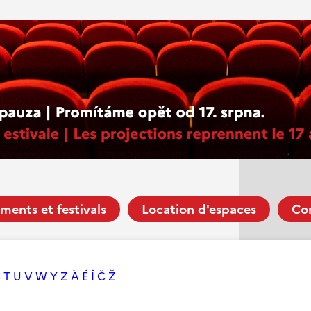
ments et festivals
Location d'espaces
Co
S
T
U
V
W
Y
Z
À
É
Î
Č
Ž