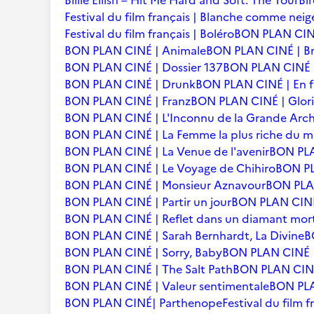
Billie Eilish – Hit Me Hard and Soft: The Tour
Bi
Festival du film français | Blanche comme neig
Festival du film français | Boléro
BON PLAN CINÉ
BON PLAN CINÉ | Animale
BON PLAN CINÉ | Br
BON PLAN CINÉ | Dossier 137
BON PLAN CINÉ | 
BON PLAN CINÉ | Drunk
BON PLAN CINÉ | En f
BON PLAN CINÉ | Franz
BON PLAN CINÉ | Glori
BON PLAN CINÉ | L'Inconnu de la Grande Arc
BON PLAN CINÉ | La Femme la plus riche du 
BON PLAN CINÉ | La Venue de l'avenir
BON PLA
BON PLAN CINÉ | Le Voyage de Chihiro
BON PLA
BON PLAN CINÉ | Monsieur Aznavour
BON PLAN
BON PLAN CINÉ | Partir un jour
BON PLAN CINÉ 
BON PLAN CINÉ | Reflet dans un diamant mor
BON PLAN CINÉ | Sarah Bernhardt, La Divine
B
BON PLAN CINÉ | Sorry, Baby
BON PLAN CINÉ |
BON PLAN CINÉ | The Salt Path
BON PLAN CINÉ 
BON PLAN CINÉ | Valeur sentimentale
BON PLA
BON PLAN CINÉ| Parthenope
Festival du film 