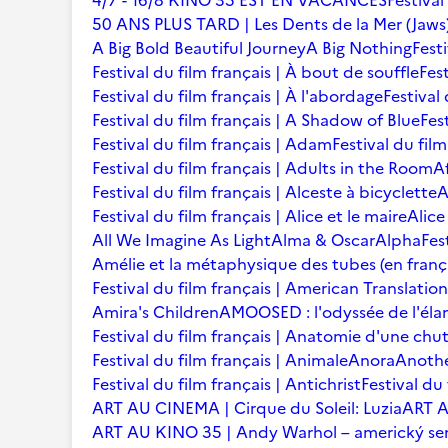
4/7 - 16/8 KINO 35 EST EN VACANCES
Festival
50 ANS PLUS TARD | Les Dents de la Mer (Jaws
A Big Bold Beautiful Journey
A Big Nothing
Fest
Festival du film français | À bout de souffle
Fest
Festival du film français | À l'abordage
Festival 
Festival du film français | A Shadow of Blue
Fes
Festival du film français | Adam
Festival du fil
Festival du film français | Adults in the Room
A
Festival du film français | Alceste à bicyclette
A
Festival du film français | Alice et le maire
Alice
All We Imagine As Light
Alma & Oscar
Alpha
Fes
Amélie et la métaphysique des tubes (en franç
Festival du film français | American Translation
Amira's Children
AMOOSED : l'odyssée de l'éla
Festival du film français | Anatomie d'une chu
Festival du film français | Animale
Anora
Anoth
Festival du film français | Antichrist
Festival du
ART AU CINEMA | Cirque du Soleil: Luzia
ART A
ART AU KINO 35 | Andy Warhol – americký se