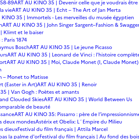
 58-89
ART AU KINO 35 | Devenir celle que je voudrais être
a vie
ART AU KINO 35 | Echt – The Art of Jan Merta
KINO 35 | Immortels - Les merveilles du musée égyptien
n
ART AU KINO 35 | John Singer Sargent–Fashion & Swagge
Klimt et le baiser
: Paris 1874
onymus Bosch
ART AU KINO 35 | Le jeune Picasso
urs
ART AU KINO 35 | Leonard de Vinci : l'histoire complèt
ort
ART AU KINO 35 | Moi, Claude Monet (I, Claude Monet)
n
 – Monet to Matisse
t (Easter in Art)
ART AU KINO 35 | Renoir
5 | Van Gogh : Poètes et amants
 and Clouded Skies
ART AU KINO 35 | World Between Us
omparable de beauté
ssance
ART AU KINO 35: Pissarro : père de l’impressionnism
 des deux mondes
Astérix et Obelix: L´Empire du Milieu
es dieux
Festival du film français | Attila Marcel
 pas la palme d'or
Festival du film français | Au fond des boi