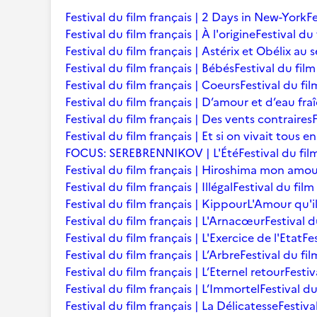
Festival du film français | 2 Days in New-York
Fe
Festival du film français | À l'origine
Festival du 
Festival du film français | Astérix et Obélix au 
Festival du film français | Bébés
Festival du film 
Festival du film français | Coeurs
Festival du fi
Festival du film français | D’amour et d’eau fra
Festival du film français | Des vents contraires
Festival du film français | Et si on vivait tous 
FOCUS: SEREBRENNIKOV | L'Été
Festival du fil
Festival du film français | Hiroshima mon amo
Festival du film français | Illégal
Festival du film
Festival du film français | Kippour
L'Amour qu'i
Festival du film français | L'Arnacœur
Festival d
Festival du film français | L'Exercice de l'Etat
Fe
Festival du film français | L’Arbre
Festival du fil
Festival du film français | L’Eternel retour
Festiv
Festival du film français | L’Immortel
Festival du
Festival du film français | La Délicatesse
Festiva