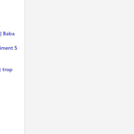
 | Baba
timent 5
t trop