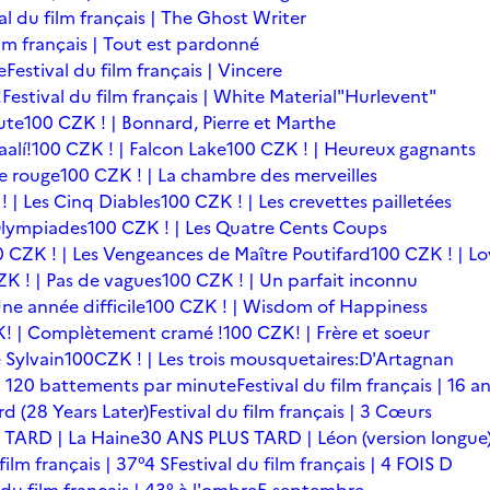
al du film français | The Ghost Writer
ilm français | Tout est pardonné
e
Festival du film français | Vincere
!
Festival du film français | White Material
"Hurlevent"
ute
100 CZK ! | Bonnard, Pierre et Marthe
alí!
100 CZK ! | Falcon Lake
100 CZK ! | Heureux gagnants
le rouge
100 CZK ! | La chambre des merveilles
! | Les Cinq Diables
100 CZK ! | Les crevettes pailletées
Olympiades
100 CZK ! | Les Quatre Cents Coups
0 CZK ! | Les Vengeances de Maître Poutifard
100 CZK ! | L
K ! | Pas de vagues
100 CZK ! | Un parfait inconnu
ne année difficile
100 CZK ! | Wisdom of Happiness
! | Complètement cramé !
100 CZK! | Frère et soeur
 Sylvain
100CZK ! | Les trois mousquetaires:D'Artagnan
s | 120 battements par minute
Festival du film français | 16 a
rd (28 Years Later)
Festival du film français | 3 Cœurs
 TARD | La Haine
30 ANS PLUS TARD | Léon (version longue
film français | 37°4 S
Festival du film français | 4 FOIS D