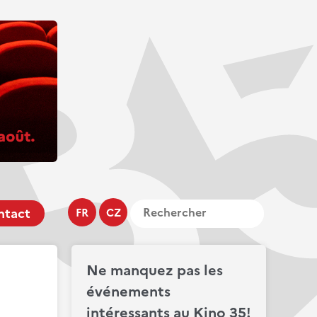
ntact
FR
CZ
Ne manquez pas les
événements
intéressants au Kino 35!