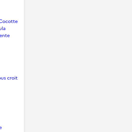
Cocotte
ula
ente
us croit
e