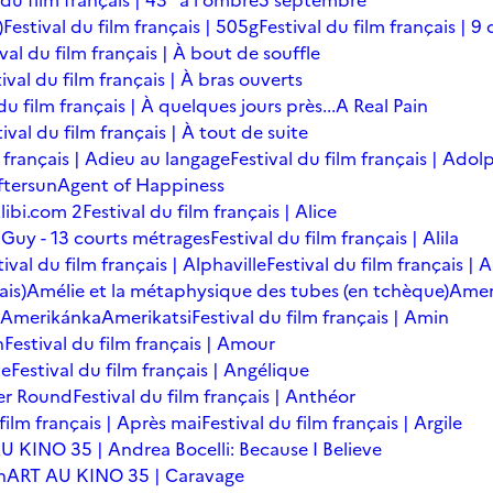
 du film français | 43° à l'ombre
5 septembre
)
Festival du film français | 505g
Festival du film français | 9 
ival du film français | À bout de souffle
ival du film français | À bras ouverts
du film français | À quelques jours près...
A Real Pain
tival du film français | À tout de suite
m français | Adieu au langage
Festival du film français | Adol
ftersun
Agent of Happiness
libi.com 2
Festival du film français | Alice
 Guy - 13 courts métrages
Festival du film français | Alila
tival du film français | Alphaville
Festival du film français |
ais)
Amélie et la métaphysique des tubes (en tchèque)
Amer
Amerikánka
Amerikatsi
Festival du film français | Amin
n
Festival du film français | Amour
te
Festival du film français | Angélique
er Round
Festival du film français | Anthéor
 film français | Après mai
Festival du film français | Argile
U KINO 35 | Andrea Bocelli: Because I Believe
n
ART AU KINO 35 | Caravage