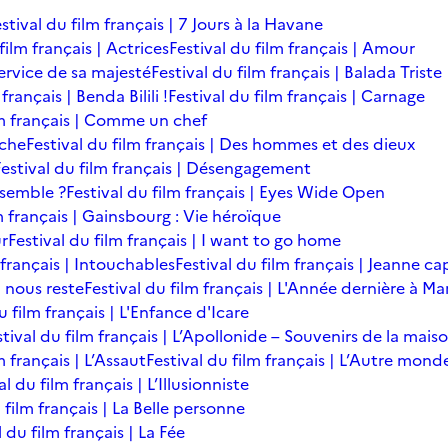
stival du film français | 7 Jours à la Havane
film français | Actrices
Festival du film français | Amour
service de sa majesté
Festival du film français | Balada Triste
français | Benda Bilili !
Festival du film français | Carnage
lm français | Comme un chef
îche
Festival du film français | Des hommes et des dieux
Festival du film français | Désengagement
ensemble ?
Festival du film français | Eyes Wide Open
m français | Gainsbourg : Vie héroïque
ur
Festival du film français | I want to go home
 français | Intouchables
Festival du film français | Jeanne ca
l nous reste
Festival du film français | L'Année dernière à M
u film français | L'Enfance d'Icare
stival du film français | L’Apollonide – Souvenirs de la mais
m français | L’Assaut
Festival du film français | L’Autre mond
al du film français | L’Illusionniste
 film français | La Belle personne
l du film français | La Fée