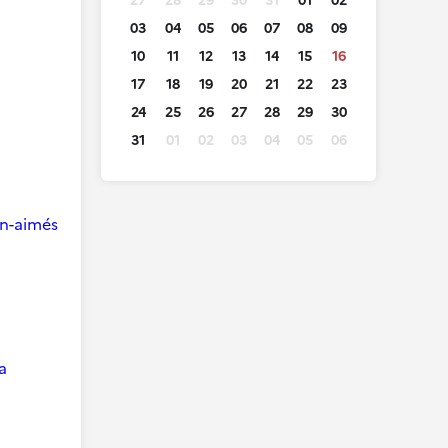
27
28
29
30
31
01
02
03
04
05
06
07
08
09
10
11
12
13
14
15
16
17
18
19
20
21
22
23
24
25
26
27
28
29
30
31
01
02
03
04
05
06
ien-aimés
a