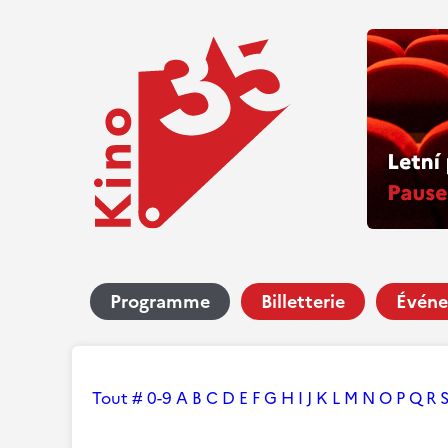
Programme
Billetterie
Événe
Tout
#
0-9
A
B
C
D
E
F
G
H
I
J
K
L
M
N
O
P
Q
R