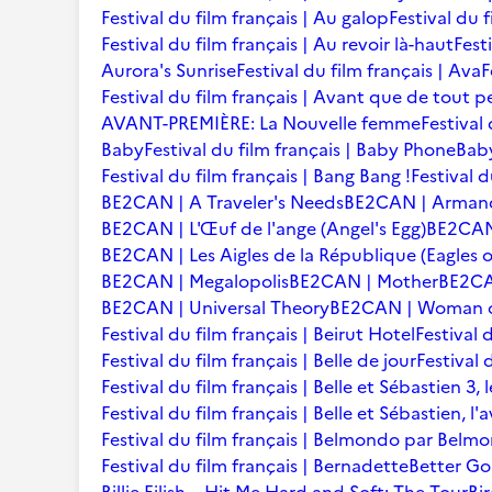
Festival du film français | Au galop
Festival du 
Festival du film français | Au revoir là-haut
Fest
Aurora's Sunrise
Festival du film français | Ava
F
Festival du film français | Avant que de tout p
AVANT-PREMIÈRE: La Nouvelle femme
Festival
Baby
Festival du film français | Baby Phone
Baby
Festival du film français | Bang Bang !
Festival d
BE2CAN | A Traveler's Needs
BE2CAN | Arman
BE2CAN | L'Œuf de l'ange (Angel's Egg)
BE2CAN |
BE2CAN | Les Aigles de la République (Eagles o
BE2CAN | Megalopolis
BE2CAN | Mother
BE2CA
BE2CAN | Universal Theory
BE2CAN | Woman of
Festival du film français | Beirut Hotel
Festival 
Festival du film français | Belle de jour
Festival 
Festival du film français | Belle et Sébastien 3, 
Festival du film français | Belle et Sébastien, l
Festival du film français | Belmondo par Belm
Festival du film français | Bernadette
Better Go