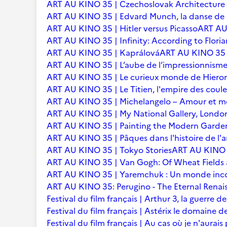
ART AU KINO 35 | Czechoslovak Architecture
ART AU KINO 35 | Edvard Munch, la danse de l
ART AU KINO 35 | Hitler versus Picasso
ART AU 
ART AU KINO 35 | Infinity: According to Floria
ART AU KINO 35 | Kaprálová
ART AU KINO 35 | 
ART AU KINO 35 | L’aube de l’impressionnisme 
ART AU KINO 35 | Le curieux monde de Hier
ART AU KINO 35 | Le Titien, l'empire des coule
ART AU KINO 35 | Michelangelo – Amour et m
ART AU KINO 35 | My National Gallery, Londo
ART AU KINO 35 | Painting the Modern Garden
ART AU KINO 35 | Pâques dans l'histoire de l'ar
ART AU KINO 35 | Tokyo Stories
ART AU KINO 3
ART AU KINO 35 | Van Gogh: Of Wheat Fields
ART AU KINO 35 | Yaremchuk : Un monde inc
ART AU KINO 35: Perugino - The Eternal Renai
Festival du film français | Arthur 3, la guerre
Festival du film français | Astérix le domaine d
Festival du film français | Au cas où je n'aurais