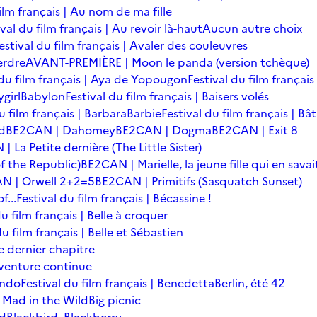
film français | Au nom de ma fille
ival du film français | Au revoir là-haut
Aucun autre choix
estival du film français | Avaler des couleuvres
erdre
AVANT-PREMIÈRE | Moon le panda (version tchèque)
 du film français | Aya de Yopougon
Festival du film français
girl
Babylon
Festival du film français | Baisers volés
u film français | Barbara
Barbie
Festival du film français | Bâ
d
BE2CAN | Dahomey
BE2CAN | Dogma
BE2CAN | Exit 8
 La Petite dernière (The Little Sister)
f the Republic)
BE2CAN | Marielle, la jeune fille qui en savai
N | Orwell 2+2=5
BE2CAN | Primitifs (Sasquatch Sunset)
...
Festival du film français | Bécassine !
du film français | Belle à croquer
du film français | Belle et Sébastien
le dernier chapitre
'aventure continue
ondo
Festival du film français | Benedetta
Berlin, été 42
 Mad in the Wild
Big picnic