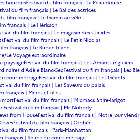
des boutons
Festival du film français | La Peau douce
tival du film français | Le Bal des actrices
 du film français | Le Gamin au vélo
ilm français | Le Hérisson
stival du film français | Le magasin des suicides
ts
Festival du film français | Le Petit Nicolas
film français | Le Ruban blanc
une/Le Voyage extraordinaire
du paysage
Festival du film français | Les Amants réguliers
ordinaires d’Adèle Blanc-Sec
Festival du film français | Les B
ée du cour-métrage
Festival du film français | Les Géants
stival du film français | Les Saveurs du palais
lm français | Mères et filles
de mort
Festival du film français | Micmacs à tire-larigot
ue
Festival du film français | Mr. Nobody
 News from House
Festival du film français | Notre jour viendr
Clèves
Festival du film français | Orphée
tival du film français | Paris-Manhattan
lm français | Soirée du court-métrage