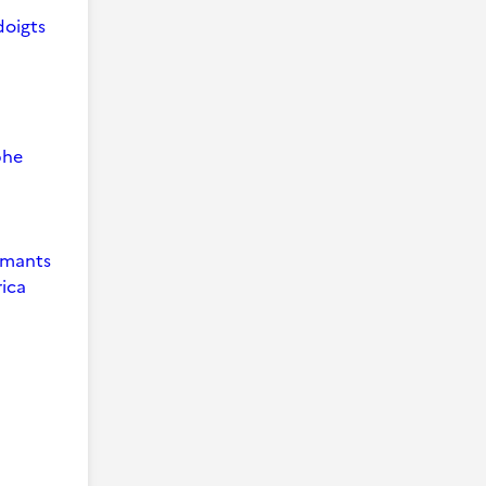
doigts
phe
 Amants
ica