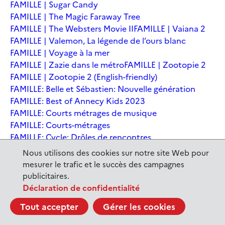
FAMILLE | Sugar Candy
FAMILLE | The Magic Faraway Tree
FAMILLE | The Websters Movie II
FAMILLE | Vaiana 2
FAMILLE | Valemon, La légende de l’ours blanc
FAMILLE | Voyage à la mer
FAMILLE | Zazie dans le métro
FAMILLE | Zootopie 2
FAMILLE | Zootopie 2 (English-friendly)
FAMILLE: Belle et Sébastien: Nouvelle génération
FAMILLE: Best of Annecy Kids 2023
FAMILLE: Courts métrages de musique
FAMILLE: Courts-métrages
FAMILLE: Cycle: Drôles de rencontres
FAMILLE: En sortant de l'école - Andrée Chedid
Nous utilisons des cookies sur notre site Web pour
FAMILLE: Ernest et Célestine: Le voyage en Charabie
mesurer le trafic et le succès des campagnes
FAMILLE: Festival International du court métrage
publicitaires.
Clermont-Ferrand
Déclaration de confidentialité
FAMILLE: Kina et Yuk, renards de la banquise
Tout accepter
Gérer les cookies
FAMILLE: La Pat' Patrouille : La Super Patrouille, le film
FAMILLE: Le dernier jaguar
FAMILLE: Le Dirigeable volé