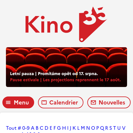
Menu
Calendrier
Nouvelles
Tout
#
0-9
A
B
C
D
E
F
G
H
I
J
K
L
M
N
O
P
Q
R
S
T
U
V