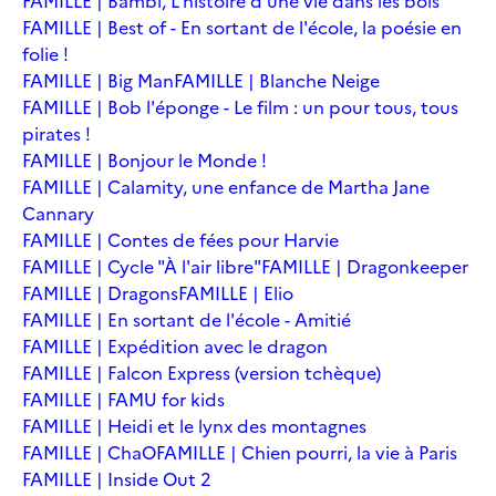
FAMILLE | Bambi, L'histoire d'une vie dans les bois
FAMILLE | Best of - En sortant de l'école, la poésie en
folie !
FAMILLE | Big Man
FAMILLE | Blanche Neige
FAMILLE | Bob l'éponge - Le film : un pour tous, tous
pirates !
FAMILLE | Bonjour le Monde !
FAMILLE | Calamity, une enfance de Martha Jane
Cannary
FAMILLE | Contes de fées pour Harvie
FAMILLE | Cycle "À l'air libre"
FAMILLE | Dragonkeeper
FAMILLE | Dragons
FAMILLE | Elio
FAMILLE | En sortant de l'école - Amitié
FAMILLE | Expédition avec le dragon
FAMILLE | Falcon Express (version tchèque)
FAMILLE | FAMU for kids
FAMILLE | Heidi et le lynx des montagnes
FAMILLE | ChaO
FAMILLE | Chien pourri, la vie à Paris
FAMILLE | Inside Out 2