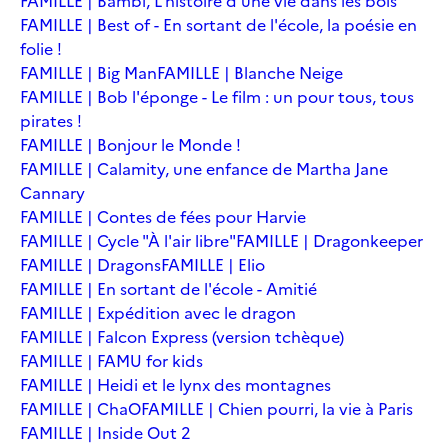
FAMILLE | Bambi, L'histoire d'une vie dans les bois
FAMILLE | Best of - En sortant de l'école, la poésie en
folie !
FAMILLE | Big Man
FAMILLE | Blanche Neige
FAMILLE | Bob l'éponge - Le film : un pour tous, tous
pirates !
FAMILLE | Bonjour le Monde !
FAMILLE | Calamity, une enfance de Martha Jane
Cannary
FAMILLE | Contes de fées pour Harvie
FAMILLE | Cycle "À l'air libre"
FAMILLE | Dragonkeeper
FAMILLE | Dragons
FAMILLE | Elio
FAMILLE | En sortant de l'école - Amitié
FAMILLE | Expédition avec le dragon
FAMILLE | Falcon Express (version tchèque)
FAMILLE | FAMU for kids
FAMILLE | Heidi et le lynx des montagnes
FAMILLE | ChaO
FAMILLE | Chien pourri, la vie à Paris
FAMILLE | Inside Out 2