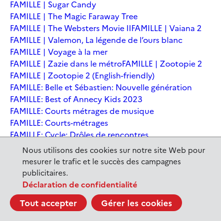
FAMILLE | Sugar Candy
FAMILLE | The Magic Faraway Tree
FAMILLE | The Websters Movie II
FAMILLE | Vaiana 2
FAMILLE | Valemon, La légende de l’ours blanc
FAMILLE | Voyage à la mer
FAMILLE | Zazie dans le métro
FAMILLE | Zootopie 2
FAMILLE | Zootopie 2 (English-friendly)
FAMILLE: Belle et Sébastien: Nouvelle génération
FAMILLE: Best of Annecy Kids 2023
FAMILLE: Courts métrages de musique
FAMILLE: Courts-métrages
FAMILLE: Cycle: Drôles de rencontres
FAMILLE: En sortant de l'école - Andrée Chedid
Nous utilisons des cookies sur notre site Web pour
FAMILLE: Ernest et Célestine: Le voyage en Charabie
mesurer le trafic et le succès des campagnes
FAMILLE: Festival International du court métrage
publicitaires.
Clermont-Ferrand
Déclaration de confidentialité
FAMILLE: Kina et Yuk, renards de la banquise
Tout accepter
Gérer les cookies
FAMILLE: La Pat' Patrouille : La Super Patrouille, le film
FAMILLE: Le dernier jaguar
FAMILLE: Le Dirigeable volé