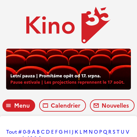
Menu
Calendrier
Nouvelles
Tout
#
0-9
A
B
C
D
E
F
G
H
I
J
K
L
M
N
O
P
Q
R
S
T
U
V