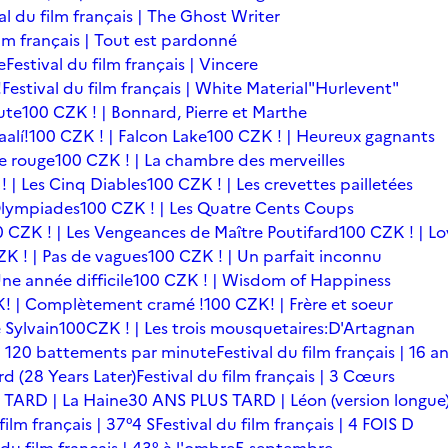
al du film français | The Ghost Writer
ilm français | Tout est pardonné
e
Festival du film français | Vincere
!
Festival du film français | White Material
"Hurlevent"
ute
100 CZK ! | Bonnard, Pierre et Marthe
alí!
100 CZK ! | Falcon Lake
100 CZK ! | Heureux gagnants
le rouge
100 CZK ! | La chambre des merveilles
! | Les Cinq Diables
100 CZK ! | Les crevettes pailletées
Olympiades
100 CZK ! | Les Quatre Cents Coups
0 CZK ! | Les Vengeances de Maître Poutifard
100 CZK ! | L
K ! | Pas de vagues
100 CZK ! | Un parfait inconnu
ne année difficile
100 CZK ! | Wisdom of Happiness
! | Complètement cramé !
100 CZK! | Frère et soeur
 Sylvain
100CZK ! | Les trois mousquetaires:D'Artagnan
s | 120 battements par minute
Festival du film français | 16 a
rd (28 Years Later)
Festival du film français | 3 Cœurs
 TARD | La Haine
30 ANS PLUS TARD | Léon (version longue
film français | 37°4 S
Festival du film français | 4 FOIS D