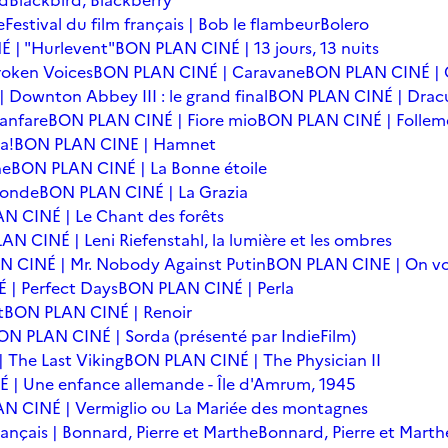
rd
Blackbird, Blackberry
e
Festival du film français | Bob le flambeur
Bolero
 | "Hurlevent"
BON PLAN CINÉ | 13 jours, 13 nuits
oken Voices
BON PLAN CINÉ | Caravane
BON PLAN CINÉ | 
Downton Abbey III : le grand final
BON PLAN CINÉ | Drac
anfare
BON PLAN CINÉ | Fiore mio
BON PLAN CINÉ | Follem
a!
BON PLAN CINE | Hamnet
he
BON PLAN CINÉ | La Bonne étoile
monde
BON PLAN CINÉ | La Grazia
N CINÉ | Le Chant des forêts
N CINÉ | Leni Riefenstahl, la lumière et les ombres
 CINÉ | Mr. Nobody Against Putin
BON PLAN CINE | On vo
| Perfect Days
BON PLAN CINÉ | Perla
t
BON PLAN CINÉ | Renoir
ON PLAN CINÉ | Sorda (présenté par IndieFilm)
 The Last Viking
BON PLAN CINÉ | The Physician II
| Une enfance allemande - Île d'Amrum, 1945
N CINÉ | Vermiglio ou La Mariée des montagnes
français | Bonnard, Pierre et Marthe
Bonnard, Pierre et Marth