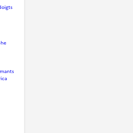
doigts
phe
 Amants
ica