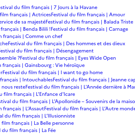
stival du film français | 7 Jours à la Havane
film français | Actrices
Festival du film français | Amour
service de sa majesté
Festival du film français | Balada Triste
français | Benda Bilili !
Festival du film français | Carnage
lm français | Comme un chef
îche
Festival du film français | Des hommes et des dieux
Festival du film français | Désengagement
ensemble ?
Festival du film français | Eyes Wide Open
m français | Gainsbourg : Vie héroïque
ur
Festival du film français | I want to go home
 français | Intouchables
Festival du film français | Jeanne ca
l nous reste
Festival du film français | L'Année dernière à M
u film français | L'Enfance d'Icare
stival du film français | L’Apollonide – Souvenirs de la mais
m français | L’Assaut
Festival du film français | L’Autre mond
al du film français | L’Illusionniste
 film français | La Belle personne
l du film français | La Fée