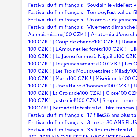
Festival du film français | Soudain le vide
Festiv
Festival du film français | Tomboy
Festival du f
Festival du film français | Un amour de jeuness
Festival du film français | Vivement dimanche 
#annaismissing
100 CZK ! | Anatomie d'une ch
100 CZK ! | Coup de chance
100 CZK ! | Daaaaa
100 CZK ! | L'Amour et les forêts
100 CZK ! | L'Î
100 CZK ! | La Jeune femme à l’aiguille
100 CZK 
100 CZK ! | Les jeunes amants
100 CZK ! | Les 
100 CZK ! | Les Trois Mousquetaires : Milady
10
100 CZK ! | Maria
100 CZK ! | Miséricorde
100 CZ
100 CZK ! | Une affaire d'honneur
100 CZK ! | U
100 CZK | La Croisade
100 CZK! | Close
100 CZK
100 CZK! | Juste ciel!
100 CZK! | Simple comme
100CZK! | Bernadette
Festival du film françai
Festival du film français | 17 filles
28 ans plus ta
Festival du film français | 3 cœurs
30 ANS PLUS
Festival du film français | 35 Rhums
Festival du 