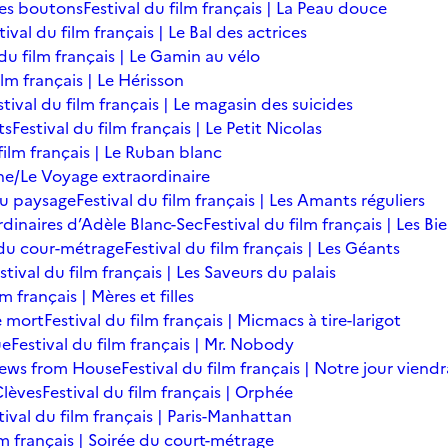
des boutons
Festival du film français | La Peau douce
tival du film français | Le Bal des actrices
 du film français | Le Gamin au vélo
ilm français | Le Hérisson
stival du film français | Le magasin des suicides
ts
Festival du film français | Le Petit Nicolas
film français | Le Ruban blanc
une/Le Voyage extraordinaire
du paysage
Festival du film français | Les Amants réguliers
ordinaires d’Adèle Blanc-Sec
Festival du film français | Les B
ée du cour-métrage
Festival du film français | Les Géants
stival du film français | Les Saveurs du palais
lm français | Mères et filles
de mort
Festival du film français | Micmacs à tire-larigot
ue
Festival du film français | Mr. Nobody
 News from House
Festival du film français | Notre jour viendr
Clèves
Festival du film français | Orphée
tival du film français | Paris-Manhattan
lm français | Soirée du court-métrage