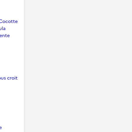
Cocotte
ula
ente
us croit
e