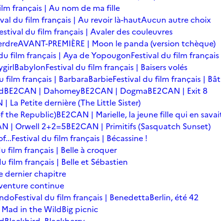
film français | Au nom de ma fille
ival du film français | Au revoir là-haut
Aucun autre choix
estival du film français | Avaler des couleuvres
erdre
AVANT-PREMIÈRE | Moon le panda (version tchèque)
 du film français | Aya de Yopougon
Festival du film français
girl
Babylon
Festival du film français | Baisers volés
u film français | Barbara
Barbie
Festival du film français | Bâ
d
BE2CAN | Dahomey
BE2CAN | Dogma
BE2CAN | Exit 8
 La Petite dernière (The Little Sister)
f the Republic)
BE2CAN | Marielle, la jeune fille qui en savai
N | Orwell 2+2=5
BE2CAN | Primitifs (Sasquatch Sunset)
...
Festival du film français | Bécassine !
du film français | Belle à croquer
du film français | Belle et Sébastien
le dernier chapitre
'aventure continue
ondo
Festival du film français | Benedetta
Berlin, été 42
 Mad in the Wild
Big picnic