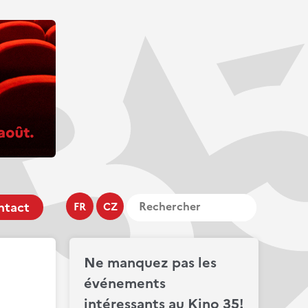
ntact
FR
CZ
Ne manquez pas les
événements
intéressants au Kino 35!