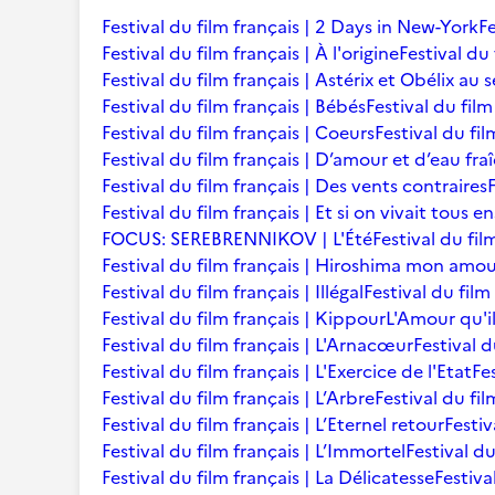
Festival du film français | 2 Days in New-York
Fe
Festival du film français | À l'origine
Festival du 
Festival du film français | Astérix et Obélix au 
Festival du film français | Bébés
Festival du film 
Festival du film français | Coeurs
Festival du fi
Festival du film français | D’amour et d’eau fra
Festival du film français | Des vents contraires
Festival du film français | Et si on vivait tous 
FOCUS: SEREBRENNIKOV | L'Été
Festival du fil
Festival du film français | Hiroshima mon amo
Festival du film français | Illégal
Festival du film
Festival du film français | Kippour
L'Amour qu'i
Festival du film français | L'Arnacœur
Festival d
Festival du film français | L'Exercice de l'Etat
Fe
Festival du film français | L’Arbre
Festival du fil
Festival du film français | L’Eternel retour
Festiv
Festival du film français | L’Immortel
Festival du
Festival du film français | La Délicatesse
Festiva