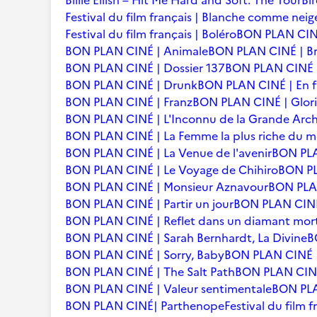
Billie Eilish – Hit Me Hard and Soft: The Tour
Bi
Festival du film français | Blanche comme neig
Festival du film français | Boléro
BON PLAN CINÉ
BON PLAN CINÉ | Animale
BON PLAN CINÉ | Br
BON PLAN CINÉ | Dossier 137
BON PLAN CINÉ | 
BON PLAN CINÉ | Drunk
BON PLAN CINÉ | En f
BON PLAN CINÉ | Franz
BON PLAN CINÉ | Glori
BON PLAN CINÉ | L'Inconnu de la Grande Arc
BON PLAN CINÉ | La Femme la plus riche du 
BON PLAN CINÉ | La Venue de l'avenir
BON PLA
BON PLAN CINÉ | Le Voyage de Chihiro
BON PLA
BON PLAN CINÉ | Monsieur Aznavour
BON PLAN
BON PLAN CINÉ | Partir un jour
BON PLAN CINÉ 
BON PLAN CINÉ | Reflet dans un diamant mor
BON PLAN CINÉ | Sarah Bernhardt, La Divine
B
BON PLAN CINÉ | Sorry, Baby
BON PLAN CINÉ |
BON PLAN CINÉ | The Salt Path
BON PLAN CINÉ 
BON PLAN CINÉ | Valeur sentimentale
BON PLA
BON PLAN CINÉ| Parthenope
Festival du film 