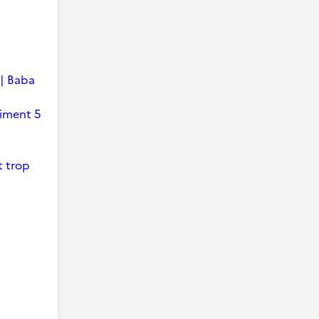
 | Baba
timent 5
t trop