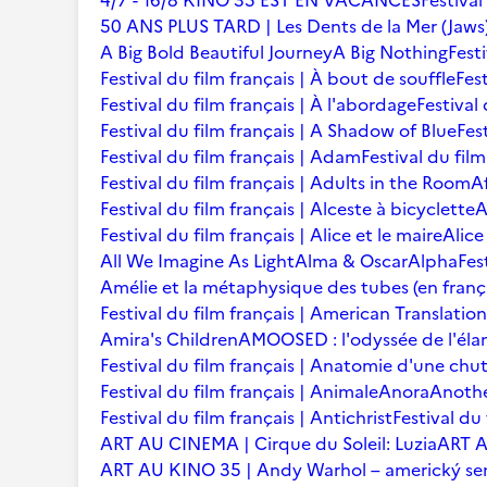
4/7 - 16/8 KINO 35 EST EN VACANCES
Festival
50 ANS PLUS TARD | Les Dents de la Mer (Jaws
A Big Bold Beautiful Journey
A Big Nothing
Fest
Festival du film français | À bout de souffle
Fest
Festival du film français | À l'abordage
Festival 
Festival du film français | A Shadow of Blue
Fes
Festival du film français | Adam
Festival du fil
Festival du film français | Adults in the Room
A
Festival du film français | Alceste à bicyclette
A
Festival du film français | Alice et le maire
Alice
All We Imagine As Light
Alma & Oscar
Alpha
Fes
Amélie et la métaphysique des tubes (en franç
Festival du film français | American Translation
Amira's Children
AMOOSED : l'odyssée de l'éla
Festival du film français | Anatomie d'une chu
Festival du film français | Animale
Anora
Anoth
Festival du film français | Antichrist
Festival du
ART AU CINEMA | Cirque du Soleil: Luzia
ART A
ART AU KINO 35 | Andy Warhol – americký se