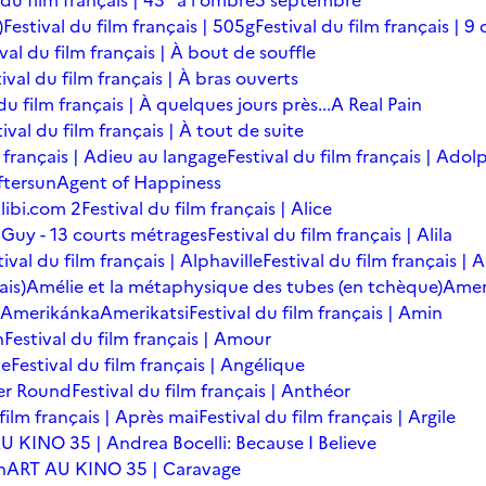
 du film français | 43° à l'ombre
5 septembre
)
Festival du film français | 505g
Festival du film français | 9 
ival du film français | À bout de souffle
ival du film français | À bras ouverts
du film français | À quelques jours près...
A Real Pain
tival du film français | À tout de suite
m français | Adieu au langage
Festival du film français | Adol
ftersun
Agent of Happiness
libi.com 2
Festival du film français | Alice
 Guy - 13 courts métrages
Festival du film français | Alila
tival du film français | Alphaville
Festival du film français |
ais)
Amélie et la métaphysique des tubes (en tchèque)
Amer
Amerikánka
Amerikatsi
Festival du film français | Amin
n
Festival du film français | Amour
te
Festival du film français | Angélique
er Round
Festival du film français | Anthéor
 film français | Après mai
Festival du film français | Argile
U KINO 35 | Andrea Bocelli: Because I Believe
n
ART AU KINO 35 | Caravage