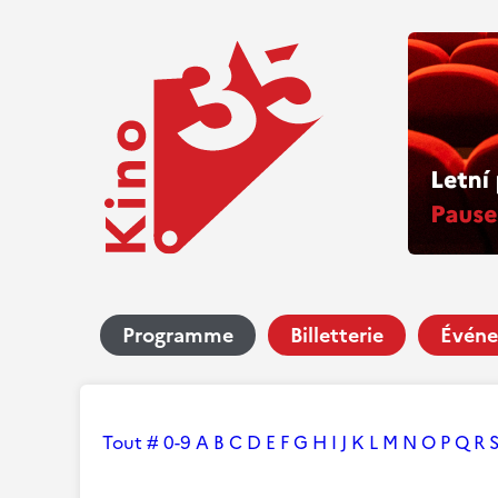
Programme
Billetterie
Événe
Tout
#
0-9
A
B
C
D
E
F
G
H
I
J
K
L
M
N
O
P
Q
R