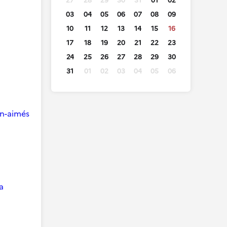
27
28
29
30
31
01
02
03
04
05
06
07
08
09
10
11
12
13
14
15
16
17
18
19
20
21
22
23
24
25
26
27
28
29
30
31
01
02
03
04
05
06
ien-aimés
a