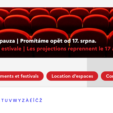
ments et festivals
Location d'espaces
Co
S
T
U
V
W
Y
Z
À
É
Î
Č
Ž