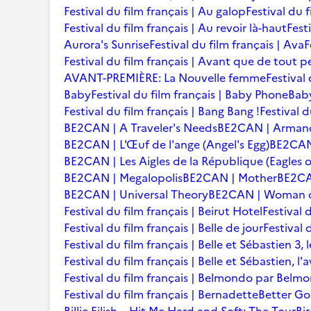
Festival du film français | Au galop
Festival du 
Festival du film français | Au revoir là-haut
Fest
Aurora's Sunrise
Festival du film français | Ava
F
Festival du film français | Avant que de tout p
AVANT-PREMIÈRE: La Nouvelle femme
Festival
Baby
Festival du film français | Baby Phone
Baby
Festival du film français | Bang Bang !
Festival d
BE2CAN | A Traveler's Needs
BE2CAN | Arman
BE2CAN | L'Œuf de l'ange (Angel's Egg)
BE2CAN |
BE2CAN | Les Aigles de la République (Eagles o
BE2CAN | Megalopolis
BE2CAN | Mother
BE2CA
BE2CAN | Universal Theory
BE2CAN | Woman of
Festival du film français | Beirut Hotel
Festival 
Festival du film français | Belle de jour
Festival 
Festival du film français | Belle et Sébastien 3, 
Festival du film français | Belle et Sébastien, l
Festival du film français | Belmondo par Belm
Festival du film français | Bernadette
Better Go