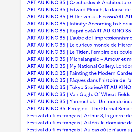
ART AU KINO 35 | Czechoslovak Architecture
ART AU KINO 35 | Edvard Munch, la danse de l
ART AU KINO 35 | Hitler versus Picasso
ART AU 
ART AU KINO 35 | Infinity: According to Floria
ART AU KINO 35 | Kaprálová
ART AU KINO 35 | 
ART AU KINO 35 | L’aube de l’impressionnisme 
ART AU KINO 35 | Le curieux monde de Hier
ART AU KINO 35 | Le Titien, l'empire des coule
ART AU KINO 35 | Michelangelo – Amour et m
ART AU KINO 35 | My National Gallery, Londo
ART AU KINO 35 | Painting the Modern Garden
ART AU KINO 35 | Pâques dans l'histoire de l'ar
ART AU KINO 35 | Tokyo Stories
ART AU KINO 3
ART AU KINO 35 | Van Gogh: Of Wheat Fields
ART AU KINO 35 | Yaremchuk : Un monde inc
ART AU KINO 35: Perugino - The Eternal Renai
Festival du film français | Arthur 3, la guerre
Festival du film français | Astérix le domaine d
Festival du film français | Au cas où je n'aurais