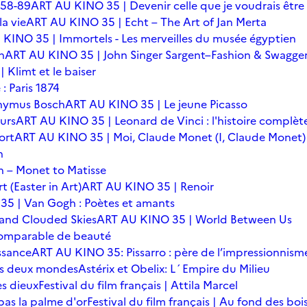
 58-89
ART AU KINO 35 | Devenir celle que je voudrais être
a vie
ART AU KINO 35 | Echt – The Art of Jan Merta
KINO 35 | Immortels - Les merveilles du musée égyptien
n
ART AU KINO 35 | John Singer Sargent–Fashion & Swagge
Klimt et le baiser
: Paris 1874
onymus Bosch
ART AU KINO 35 | Le jeune Picasso
urs
ART AU KINO 35 | Leonard de Vinci : l'histoire complèt
ort
ART AU KINO 35 | Moi, Claude Monet (I, Claude Monet)
n
 – Monet to Matisse
t (Easter in Art)
ART AU KINO 35 | Renoir
5 | Van Gogh : Poètes et amants
 and Clouded Skies
ART AU KINO 35 | World Between Us
omparable de beauté
ssance
ART AU KINO 35: Pissarro : père de l’impressionnism
 des deux mondes
Astérix et Obelix: L´Empire du Milieu
es dieux
Festival du film français | Attila Marcel
 pas la palme d'or
Festival du film français | Au fond des boi