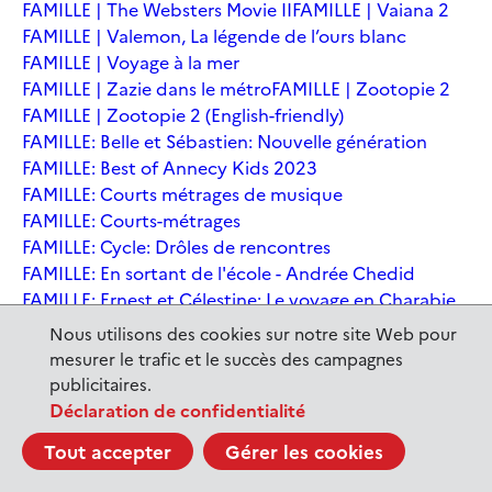
FAMILLE | The Websters Movie II
FAMILLE | Vaiana 2
FAMILLE | Valemon, La légende de l’ours blanc
FAMILLE | Voyage à la mer
FAMILLE | Zazie dans le métro
FAMILLE | Zootopie 2
FAMILLE | Zootopie 2 (English-friendly)
FAMILLE: Belle et Sébastien: Nouvelle génération
FAMILLE: Best of Annecy Kids 2023
FAMILLE: Courts métrages de musique
FAMILLE: Courts-métrages
FAMILLE: Cycle: Drôles de rencontres
FAMILLE: En sortant de l'école - Andrée Chedid
FAMILLE: Ernest et Célestine: Le voyage en Charabie
FAMILLE: Festival International du court métrage
Nous utilisons des cookies sur notre site Web pour
Clermont-Ferrand
mesurer le trafic et le succès des campagnes
FAMILLE: Kina et Yuk, renards de la banquise
publicitaires.
FAMILLE: La Pat' Patrouille : La Super Patrouille, le film
Déclaration de confidentialité
FAMILLE: Le dernier jaguar
FAMILLE: Le Dirigeable volé
Tout accepter
Gérer les cookies
FAMILLE: Le Nid du Tigre
FAMILLE: Le Tableau
FAMILLE: Léo, la fabuleuse histoire de Leonardo de