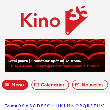
Menu
Calendrier
Nouvelles
Tout
#
0-9
A
B
C
D
E
F
G
H
I
J
K
L
M
N
O
P
Q
R
S
T
U
V