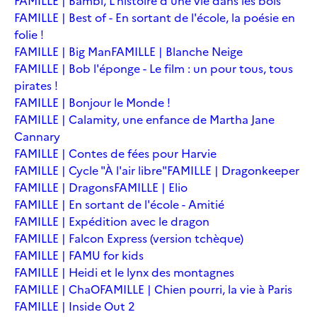
FAMILLE | Bambi, L'histoire d'une vie dans les bois
FAMILLE | Best of - En sortant de l'école, la poésie en
folie !
FAMILLE | Big Man
FAMILLE | Blanche Neige
FAMILLE | Bob l'éponge - Le film : un pour tous, tous
pirates !
FAMILLE | Bonjour le Monde !
FAMILLE | Calamity, une enfance de Martha Jane
Cannary
FAMILLE | Contes de fées pour Harvie
FAMILLE | Cycle "À l'air libre"
FAMILLE | Dragonkeeper
FAMILLE | Dragons
FAMILLE | Elio
FAMILLE | En sortant de l'école - Amitié
FAMILLE | Expédition avec le dragon
FAMILLE | Falcon Express (version tchèque)
FAMILLE | FAMU for kids
FAMILLE | Heidi et le lynx des montagnes
FAMILLE | ChaO
FAMILLE | Chien pourri, la vie à Paris
FAMILLE | Inside Out 2