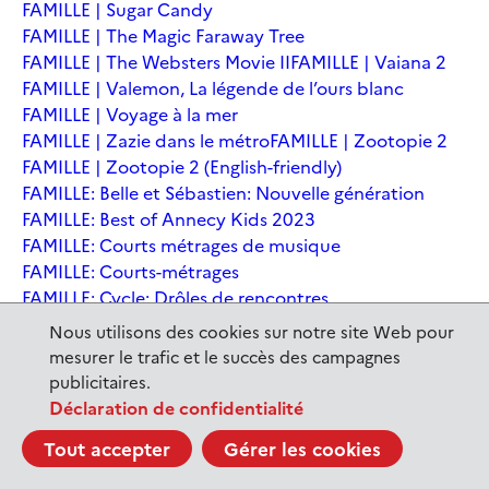
FAMILLE | Sugar Candy
FAMILLE | The Magic Faraway Tree
FAMILLE | The Websters Movie II
FAMILLE | Vaiana 2
FAMILLE | Valemon, La légende de l’ours blanc
FAMILLE | Voyage à la mer
FAMILLE | Zazie dans le métro
FAMILLE | Zootopie 2
FAMILLE | Zootopie 2 (English-friendly)
FAMILLE: Belle et Sébastien: Nouvelle génération
FAMILLE: Best of Annecy Kids 2023
FAMILLE: Courts métrages de musique
FAMILLE: Courts-métrages
FAMILLE: Cycle: Drôles de rencontres
FAMILLE: En sortant de l'école - Andrée Chedid
Nous utilisons des cookies sur notre site Web pour
FAMILLE: Ernest et Célestine: Le voyage en Charabie
mesurer le trafic et le succès des campagnes
FAMILLE: Festival International du court métrage
publicitaires.
Clermont-Ferrand
Déclaration de confidentialité
FAMILLE: Kina et Yuk, renards de la banquise
Tout accepter
Gérer les cookies
FAMILLE: La Pat' Patrouille : La Super Patrouille, le film
FAMILLE: Le dernier jaguar
FAMILLE: Le Dirigeable volé