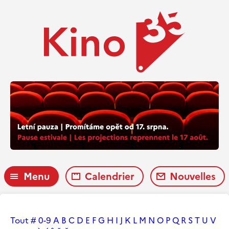
Menu
Calendrier
Nouvelles
Tout
#
0-9
A
B
C
D
E
F
G
H
I
J
K
L
M
N
O
P
Q
R
S
T
U
V