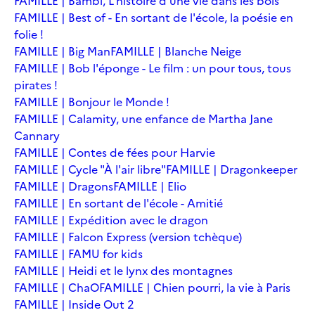
FAMILLE | Bambi, L'histoire d'une vie dans les bois
FAMILLE | Best of - En sortant de l'école, la poésie en
folie !
FAMILLE | Big Man
FAMILLE | Blanche Neige
FAMILLE | Bob l'éponge - Le film : un pour tous, tous
pirates !
FAMILLE | Bonjour le Monde !
FAMILLE | Calamity, une enfance de Martha Jane
Cannary
FAMILLE | Contes de fées pour Harvie
FAMILLE | Cycle "À l'air libre"
FAMILLE | Dragonkeeper
FAMILLE | Dragons
FAMILLE | Elio
FAMILLE | En sortant de l'école - Amitié
FAMILLE | Expédition avec le dragon
FAMILLE | Falcon Express (version tchèque)
FAMILLE | FAMU for kids
FAMILLE | Heidi et le lynx des montagnes
FAMILLE | ChaO
FAMILLE | Chien pourri, la vie à Paris
FAMILLE | Inside Out 2