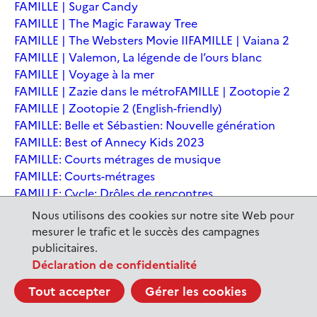
FAMILLE | Sugar Candy
FAMILLE | The Magic Faraway Tree
FAMILLE | The Websters Movie II
FAMILLE | Vaiana 2
FAMILLE | Valemon, La légende de l’ours blanc
FAMILLE | Voyage à la mer
FAMILLE | Zazie dans le métro
FAMILLE | Zootopie 2
FAMILLE | Zootopie 2 (English-friendly)
FAMILLE: Belle et Sébastien: Nouvelle génération
FAMILLE: Best of Annecy Kids 2023
FAMILLE: Courts métrages de musique
FAMILLE: Courts-métrages
FAMILLE: Cycle: Drôles de rencontres
FAMILLE: En sortant de l'école - Andrée Chedid
Nous utilisons des cookies sur notre site Web pour
FAMILLE: Ernest et Célestine: Le voyage en Charabie
mesurer le trafic et le succès des campagnes
FAMILLE: Festival International du court métrage
publicitaires.
Clermont-Ferrand
Déclaration de confidentialité
FAMILLE: Kina et Yuk, renards de la banquise
Tout accepter
Gérer les cookies
FAMILLE: La Pat' Patrouille : La Super Patrouille, le film
FAMILLE: Le dernier jaguar
FAMILLE: Le Dirigeable volé