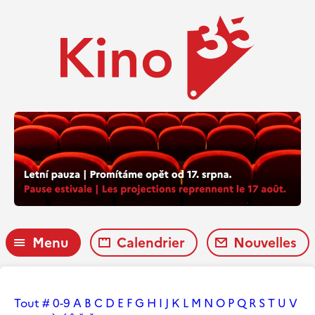
Menu
Calendrier
Nouvelles
Tout
#
0-9
A
B
C
D
E
F
G
H
I
J
K
L
M
N
O
P
Q
R
S
T
U
V