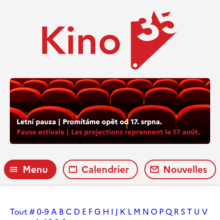
Menu
Calendrier
Nouvelles
Tout
#
0-9
A
B
C
D
E
F
G
H
I
J
K
L
M
N
O
P
Q
R
S
T
U
V