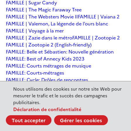
FAMILLE | Sugar Candy
FAMILLE | The Magic Faraway Tree
FAMILLE | The Websters Movie II
FAMILLE | Vaiana 2
FAMILLE | Valemon, La légende de l’ours blanc
FAMILLE | Voyage à la mer
FAMILLE | Zazie dans le métro
FAMILLE | Zootopie 2
FAMILLE | Zootopie 2 (English-friendly)
FAMILLE: Belle et Sébastien: Nouvelle génération
FAMILLE: Best of Annecy Kids 2023
FAMILLE: Courts métrages de musique
FAMILLE: Courts-métrages
FAMILLE: Cycle: Drôles de rencontres
FAMILLE: En sortant de l'école - Andrée Chedid
Nous utilisons des cookies sur notre site Web pour
FAMILLE: Ernest et Célestine: Le voyage en Charabie
mesurer le trafic et le succès des campagnes
FAMILLE: Festival International du court métrage
publicitaires.
Clermont-Ferrand
Déclaration de confidentialité
FAMILLE: Kina et Yuk, renards de la banquise
Tout accepter
Gérer les cookies
FAMILLE: La Pat' Patrouille : La Super Patrouille, le film
FAMILLE: Le dernier jaguar
FAMILLE: Le Dirigeable volé