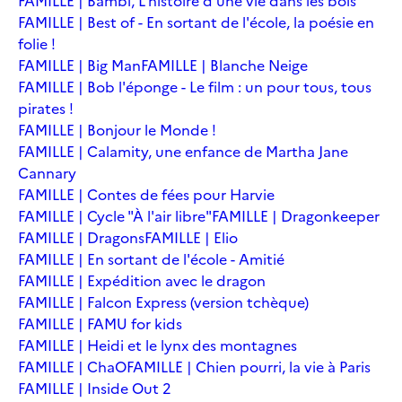
FAMILLE | Bambi, L'histoire d'une vie dans les bois
FAMILLE | Best of - En sortant de l'école, la poésie en
folie !
FAMILLE | Big Man
FAMILLE | Blanche Neige
FAMILLE | Bob l'éponge - Le film : un pour tous, tous
pirates !
FAMILLE | Bonjour le Monde !
FAMILLE | Calamity, une enfance de Martha Jane
Cannary
FAMILLE | Contes de fées pour Harvie
FAMILLE | Cycle "À l'air libre"
FAMILLE | Dragonkeeper
FAMILLE | Dragons
FAMILLE | Elio
FAMILLE | En sortant de l'école - Amitié
FAMILLE | Expédition avec le dragon
FAMILLE | Falcon Express (version tchèque)
FAMILLE | FAMU for kids
FAMILLE | Heidi et le lynx des montagnes
FAMILLE | ChaO
FAMILLE | Chien pourri, la vie à Paris
FAMILLE | Inside Out 2