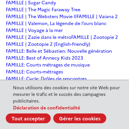
FAMILLE | Sugar Candy
FAMILLE | The Magic Faraway Tree
FAMILLE | The Websters Movie II
FAMILLE | Vaiana 2
FAMILLE | Valemon, La légende de l’ours blanc
FAMILLE | Voyage à la mer
FAMILLE | Zazie dans le métro
FAMILLE | Zootopie 2
FAMILLE | Zootopie 2 (English-friendly)
FAMILLE: Belle et Sébastien: Nouvelle génération
FAMILLE: Best of Annecy Kids 2023
FAMILLE: Courts métrages de musique
FAMILLE: Courts-métrages
FAMILLE: Cycle: Drôles de rencontres
FAMILLE: En sortant de l'école - Andrée Chedid
Nous utilisons des cookies sur notre site Web pour
FAMILLE: Ernest et Célestine: Le voyage en Charabie
mesurer le trafic et le succès des campagnes
FAMILLE: Festival International du court métrage
publicitaires.
Clermont-Ferrand
Déclaration de confidentialité
FAMILLE: Kina et Yuk, renards de la banquise
Tout accepter
Gérer les cookies
FAMILLE: La Pat' Patrouille : La Super Patrouille, le film
FAMILLE: Le dernier jaguar
FAMILLE: Le Dirigeable volé