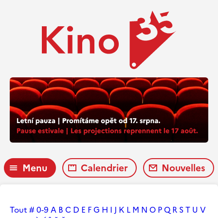
Menu
Calendrier
Nouvelles
Tout
#
0-9
A
B
C
D
E
F
G
H
I
J
K
L
M
N
O
P
Q
R
S
T
U
V