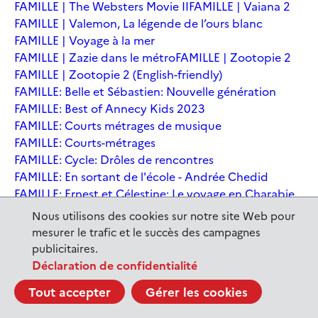
FAMILLE | The Websters Movie II
FAMILLE | Vaiana 2
FAMILLE | Valemon, La légende de l’ours blanc
FAMILLE | Voyage à la mer
FAMILLE | Zazie dans le métro
FAMILLE | Zootopie 2
FAMILLE | Zootopie 2 (English-friendly)
FAMILLE: Belle et Sébastien: Nouvelle génération
FAMILLE: Best of Annecy Kids 2023
FAMILLE: Courts métrages de musique
FAMILLE: Courts-métrages
FAMILLE: Cycle: Drôles de rencontres
FAMILLE: En sortant de l'école - Andrée Chedid
FAMILLE: Ernest et Célestine: Le voyage en Charabie
FAMILLE: Festival International du court métrage
Nous utilisons des cookies sur notre site Web pour
Clermont-Ferrand
mesurer le trafic et le succès des campagnes
FAMILLE: Kina et Yuk, renards de la banquise
publicitaires.
FAMILLE: La Pat' Patrouille : La Super Patrouille, le film
Déclaration de confidentialité
FAMILLE: Le dernier jaguar
FAMILLE: Le Dirigeable volé
Tout accepter
Gérer les cookies
FAMILLE: Le Nid du Tigre
FAMILLE: Le Tableau
FAMILLE: Léo, la fabuleuse histoire de Leonardo de