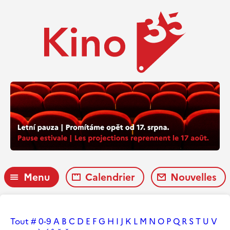
Menu
Calendrier
Nouvelles
Tout
#
0-9
A
B
C
D
E
F
G
H
I
J
K
L
M
N
O
P
Q
R
S
T
U
V