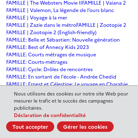
FAMILLE | The Websters Movie II
FAMILLE | Vaiana 2
FAMILLE | Valemon, La légende de l’ours blanc
FAMILLE | Voyage à la mer
FAMILLE | Zazie dans le métro
FAMILLE | Zootopie 2
FAMILLE | Zootopie 2 (English-friendly)
FAMILLE: Belle et Sébastien: Nouvelle génération
FAMILLE: Best of Annecy Kids 2023
FAMILLE: Courts métrages de musique
FAMILLE: Courts-métrages
FAMILLE: Cycle: Drôles de rencontres
FAMILLE: En sortant de l'école - Andrée Chedid
FAMILLE: Ernest et Célestine: Le voyage en Charabie
FAMILLE: Festival International du court métrage
Nous utilisons des cookies sur notre site Web pour
Clermont-Ferrand
mesurer le trafic et le succès des campagnes
FAMILLE: Kina et Yuk, renards de la banquise
publicitaires.
FAMILLE: La Pat' Patrouille : La Super Patrouille, le film
Déclaration de confidentialité
FAMILLE: Le dernier jaguar
FAMILLE: Le Dirigeable volé
Tout accepter
Gérer les cookies
FAMILLE: Le Nid du Tigre
FAMILLE: Le Tableau
FAMILLE: Léo, la fabuleuse histoire de Leonardo de