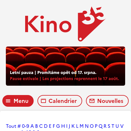
Menu
Calendrier
Nouvelles
Tout
#
0-9
A
B
C
D
E
F
G
H
I
J
K
L
M
N
O
P
Q
R
S
T
U
V