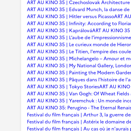
ART AU KINO 35 | Czechoslovak Architecture
ART AU KINO 35 | Edvard Munch, la danse de l
ART AU KINO 35 | Hitler versus Picasso
ART AU 
ART AU KINO 35 | Infinity: According to Floria
ART AU KINO 35 | Kaprálová
ART AU KINO 35 | 
ART AU KINO 35 | L’aube de l’impressionnisme 
ART AU KINO 35 | Le curieux monde de Hier
ART AU KINO 35 | Le Titien, l'empire des coule
ART AU KINO 35 | Michelangelo – Amour et m
ART AU KINO 35 | My National Gallery, Londo
ART AU KINO 35 | Painting the Modern Garden
ART AU KINO 35 | Pâques dans l'histoire de l'ar
ART AU KINO 35 | Tokyo Stories
ART AU KINO 3
ART AU KINO 35 | Van Gogh: Of Wheat Fields
ART AU KINO 35 | Yaremchuk : Un monde inc
ART AU KINO 35: Perugino - The Eternal Renai
Festival du film français | Arthur 3, la guerre
Festival du film français | Astérix le domaine d
Festival du film français | Au cas où je n'aurais