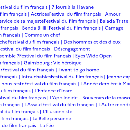
stival du film français | 7 Jours à la Havane
film français | Actrices
Festival du film français | Amour
service de sa majesté
Festival du film français | Balada Triste
français | Benda Bilili !
Festival du film français | Carnage
lm français | Comme un chef
îche
Festival du film français | Des hommes et des dieux
Festival du film français | Désengagement
ensemble ?
Festival du film français | Eyes Wide Open
m français | Gainsbourg : Vie héroïque
ur
Festival du film français | I want to go home
 français | Intouchables
Festival du film français | Jeanne ca
l nous reste
Festival du film français | L'Année dernière à M
u film français | L'Enfance d'Icare
stival du film français | L’Apollonide – Souvenirs de la mais
m français | L’Assaut
Festival du film français | L’Autre mond
al du film français | L’Illusionniste
 film français | La Belle personne
l du film français | La Fée