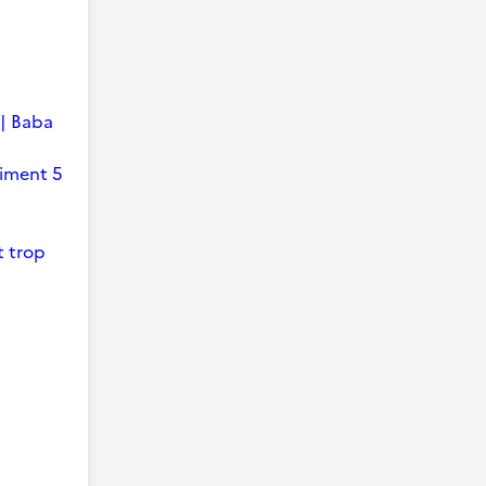
 | Baba
timent 5
t trop