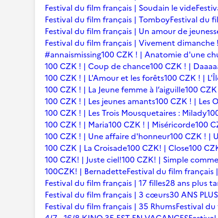
Festival du film français | Soudain le vide
Festiv
Festival du film français | Tomboy
Festival du f
Festival du film français | Un amour de jeuness
Festival du film français | Vivement dimanche 
#annaismissing
100 CZK ! | Anatomie d'une ch
100 CZK ! | Coup de chance
100 CZK ! | Daaaaa
100 CZK ! | L'Amour et les forêts
100 CZK ! | L'Î
100 CZK ! | La Jeune femme à l’aiguille
100 CZK 
100 CZK ! | Les jeunes amants
100 CZK ! | Les 
100 CZK ! | Les Trois Mousquetaires : Milady
10
100 CZK ! | Maria
100 CZK ! | Miséricorde
100 CZ
100 CZK ! | Une affaire d'honneur
100 CZK ! | U
100 CZK | La Croisade
100 CZK! | Close
100 CZK
100 CZK! | Juste ciel!
100 CZK! | Simple comme
100CZK! | Bernadette
Festival du film françai
Festival du film français | 17 filles
28 ans plus ta
Festival du film français | 3 cœurs
30 ANS PLUS
Festival du film français | 35 Rhums
Festival du 