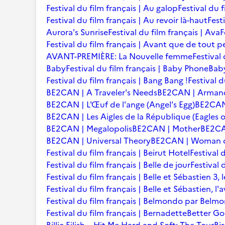
Festival du film français | Au galop
Festival du 
Festival du film français | Au revoir là-haut
Fest
Aurora's Sunrise
Festival du film français | Ava
F
Festival du film français | Avant que de tout p
AVANT-PREMIÈRE: La Nouvelle femme
Festival
Baby
Festival du film français | Baby Phone
Baby
Festival du film français | Bang Bang !
Festival d
BE2CAN | A Traveler's Needs
BE2CAN | Arman
BE2CAN | L'Œuf de l'ange (Angel's Egg)
BE2CAN |
BE2CAN | Les Aigles de la République (Eagles o
BE2CAN | Megalopolis
BE2CAN | Mother
BE2CA
BE2CAN | Universal Theory
BE2CAN | Woman of
Festival du film français | Beirut Hotel
Festival 
Festival du film français | Belle de jour
Festival 
Festival du film français | Belle et Sébastien 3, 
Festival du film français | Belle et Sébastien, l
Festival du film français | Belmondo par Belm
Festival du film français | Bernadette
Better Go