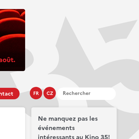
ntact
FR
CZ
Ne manquez pas les
événements
intéressants au Kino 35!