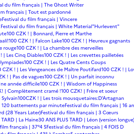
al du film français | The Ghost Writer
ilm français | Tout est pardonné
e
Festival du film français | Vincere
!
Festival du film français | White Material
"Hurlevent"
ute
100 CZK ! | Bonnard, Pierre et Marthe
alí!
100 CZK ! | Falcon Lake
100 CZK ! | Heureux gagnants
le rouge
100 CZK ! | La chambre des merveilles
! | Les Cinq Diables
100 CZK ! | Les crevettes pailletées
Olympiades
100 CZK ! | Les Quatre Cents Coups
0 CZK ! | Les Vengeances de Maître Poutifard
100 CZK ! | L
K ! | Pas de vagues
100 CZK ! | Un parfait inconnu
ne année difficile
100 CZK ! | Wisdom of Happiness
! | Complètement cramé !
100 CZK! | Frère et soeur
 Sylvain
100CZK ! | Les trois mousquetaires:D'Artagnan
s | 120 battements par minute
Festival du film français | 16 a
rd (28 Years Later)
Festival du film français | 3 Cœurs
 TARD | La Haine
30 ANS PLUS TARD | Léon (version longue
film français | 37°4 S
Festival du film français | 4 FOIS D