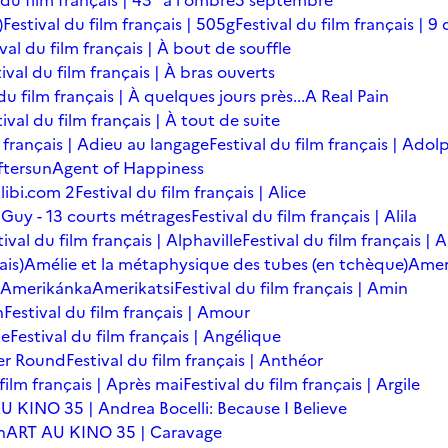
 du film français | 43° à l'ombre
5 septembre
)
Festival du film français | 505g
Festival du film français | 9 
ival du film français | À bout de souffle
ival du film français | À bras ouverts
du film français | À quelques jours près...
A Real Pain
tival du film français | À tout de suite
m français | Adieu au langage
Festival du film français | Adol
ftersun
Agent of Happiness
libi.com 2
Festival du film français | Alice
 Guy - 13 courts métrages
Festival du film français | Alila
tival du film français | Alphaville
Festival du film français |
ais)
Amélie et la métaphysique des tubes (en tchèque)
Amer
Amerikánka
Amerikatsi
Festival du film français | Amin
n
Festival du film français | Amour
te
Festival du film français | Angélique
er Round
Festival du film français | Anthéor
 film français | Après mai
Festival du film français | Argile
U KINO 35 | Andrea Bocelli: Because I Believe
n
ART AU KINO 35 | Caravage