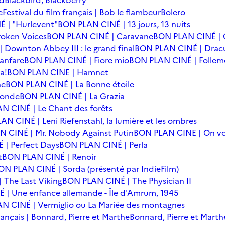
rd
Blackbird, Blackberry
e
Festival du film français | Bob le flambeur
Bolero
 | "Hurlevent"
BON PLAN CINÉ | 13 jours, 13 nuits
oken Voices
BON PLAN CINÉ | Caravane
BON PLAN CINÉ | 
Downton Abbey III : le grand final
BON PLAN CINÉ | Drac
anfare
BON PLAN CINÉ | Fiore mio
BON PLAN CINÉ | Follem
a!
BON PLAN CINE | Hamnet
he
BON PLAN CINÉ | La Bonne étoile
monde
BON PLAN CINÉ | La Grazia
N CINÉ | Le Chant des forêts
N CINÉ | Leni Riefenstahl, la lumière et les ombres
 CINÉ | Mr. Nobody Against Putin
BON PLAN CINE | On vo
| Perfect Days
BON PLAN CINÉ | Perla
t
BON PLAN CINÉ | Renoir
ON PLAN CINÉ | Sorda (présenté par IndieFilm)
 The Last Viking
BON PLAN CINÉ | The Physician II
| Une enfance allemande - Île d'Amrum, 1945
N CINÉ | Vermiglio ou La Mariée des montagnes
français | Bonnard, Pierre et Marthe
Bonnard, Pierre et Marth