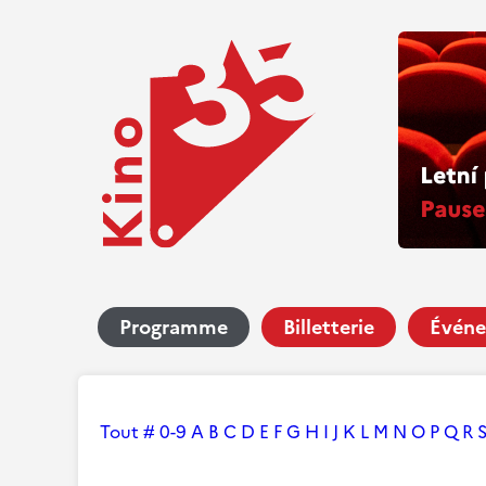
Programme
Billetterie
Événe
Tout
#
0-9
A
B
C
D
E
F
G
H
I
J
K
L
M
N
O
P
Q
R