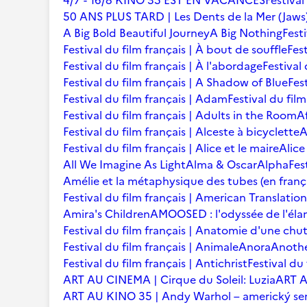
4/7 - 16/8 KINO 35 EST EN VACANCES
Festival
50 ANS PLUS TARD | Les Dents de la Mer (Jaws
A Big Bold Beautiful Journey
A Big Nothing
Fest
Festival du film français | À bout de souffle
Fest
Festival du film français | À l'abordage
Festival 
Festival du film français | A Shadow of Blue
Fes
Festival du film français | Adam
Festival du fil
Festival du film français | Adults in the Room
A
Festival du film français | Alceste à bicyclette
A
Festival du film français | Alice et le maire
Alice
All We Imagine As Light
Alma & Oscar
Alpha
Fes
Amélie et la métaphysique des tubes (en franç
Festival du film français | American Translation
Amira's Children
AMOOSED : l'odyssée de l'éla
Festival du film français | Anatomie d'une chu
Festival du film français | Animale
Anora
Anoth
Festival du film français | Antichrist
Festival du
ART AU CINEMA | Cirque du Soleil: Luzia
ART A
ART AU KINO 35 | Andy Warhol – americký se