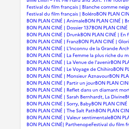
Billie Eilish – Hit Me Hard and Soft: The Tour
Bi
Festival du film français | Blanche comme neig
Festival du film français | Boléro
BON PLAN CINÉ
BON PLAN CINÉ | Animale
BON PLAN CINÉ | Br
BON PLAN CINÉ | Dossier 137
BON PLAN CINÉ | 
BON PLAN CINÉ | Drunk
BON PLAN CINÉ | En f
BON PLAN CINÉ | Franz
BON PLAN CINÉ | Glori
BON PLAN CINÉ | L'Inconnu de la Grande Arc
BON PLAN CINÉ | La Femme la plus riche du 
BON PLAN CINÉ | La Venue de l'avenir
BON PLA
BON PLAN CINÉ | Le Voyage de Chihiro
BON PLA
BON PLAN CINÉ | Monsieur Aznavour
BON PLAN
BON PLAN CINÉ | Partir un jour
BON PLAN CINÉ 
BON PLAN CINÉ | Reflet dans un diamant mor
BON PLAN CINÉ | Sarah Bernhardt, La Divine
B
BON PLAN CINÉ | Sorry, Baby
BON PLAN CINÉ |
BON PLAN CINÉ | The Salt Path
BON PLAN CINÉ 
BON PLAN CINÉ | Valeur sentimentale
BON PLA
BON PLAN CINÉ| Parthenope
Festival du film 