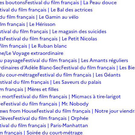
des boutons
Festival du film français | La Peau douce
tival du film français | Le Bal des actrices
 du film français | Le Gamin au vélo
ilm français | Le Hérisson
stival du film français | Le magasin des suicides
ts
Festival du film français | Le Petit Nicolas
film français | Le Ruban blanc
une/Le Voyage extraordinaire
du paysage
Festival du film français | Les Amants réguliers
ordinaires d’Adèle Blanc-Sec
Festival du film français | Les B
ée du cour-métrage
Festival du film français | Les Géants
stival du film français | Les Saveurs du palais
lm français | Mères et filles
de mort
Festival du film français | Micmacs à tire-larigot
ue
Festival du film français | Mr. Nobody
 News from House
Festival du film français | Notre jour viendr
Clèves
Festival du film français | Orphée
tival du film français | Paris-Manhattan
lm français | Soirée du court-métrage