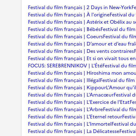
Festival du film français | 2 Days in New-York
Fe
Festival du film français | À l'origine
Festival du 
Festival du film français | Astérix et Obélix au 
Festival du film français | Bébés
Festival du film 
Festival du film français | Coeurs
Festival du fi
Festival du film français | D’amour et d’eau fra
Festival du film français | Des vents contraires
Festival du film français | Et si on vivait tous 
FOCUS: SEREBRENNIKOV | L'Été
Festival du fil
Festival du film français | Hiroshima mon amo
Festival du film français | Illégal
Festival du film
Festival du film français | Kippour
L'Amour qu'i
Festival du film français | L'Arnacœur
Festival d
Festival du film français | L'Exercice de l'Etat
Fe
Festival du film français | L’Arbre
Festival du fil
Festival du film français | L’Eternel retour
Festiv
Festival du film français | L’Immortel
Festival du
Festival du film français | La Délicatesse
Festiva