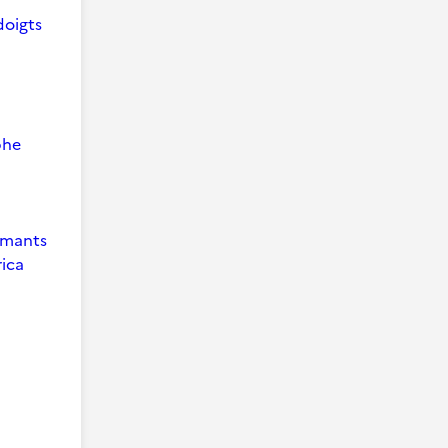
doigts
phe
 Amants
ica