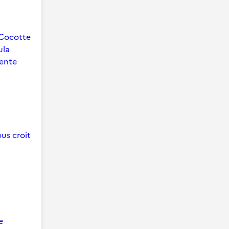
Cocotte
ula
ente
us croit
e