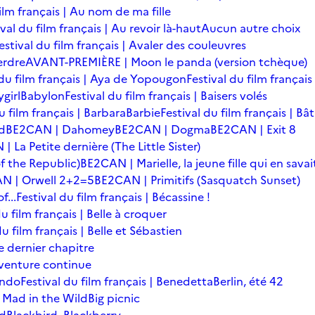
film français | Au nom de ma fille
ival du film français | Au revoir là-haut
Aucun autre choix
estival du film français | Avaler des couleuvres
erdre
AVANT-PREMIÈRE | Moon le panda (version tchèque)
 du film français | Aya de Yopougon
Festival du film français
girl
Babylon
Festival du film français | Baisers volés
u film français | Barbara
Barbie
Festival du film français | Bâ
d
BE2CAN | Dahomey
BE2CAN | Dogma
BE2CAN | Exit 8
 La Petite dernière (The Little Sister)
f the Republic)
BE2CAN | Marielle, la jeune fille qui en savai
N | Orwell 2+2=5
BE2CAN | Primitifs (Sasquatch Sunset)
...
Festival du film français | Bécassine !
du film français | Belle à croquer
du film français | Belle et Sébastien
le dernier chapitre
'aventure continue
ondo
Festival du film français | Benedetta
Berlin, été 42
 Mad in the Wild
Big picnic