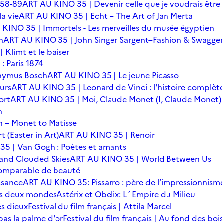
 58-89
ART AU KINO 35 | Devenir celle que je voudrais être
a vie
ART AU KINO 35 | Echt – The Art of Jan Merta
KINO 35 | Immortels - Les merveilles du musée égyptien
n
ART AU KINO 35 | John Singer Sargent–Fashion & Swagge
Klimt et le baiser
: Paris 1874
onymus Bosch
ART AU KINO 35 | Le jeune Picasso
urs
ART AU KINO 35 | Leonard de Vinci : l'histoire complèt
ort
ART AU KINO 35 | Moi, Claude Monet (I, Claude Monet)
n
 – Monet to Matisse
t (Easter in Art)
ART AU KINO 35 | Renoir
5 | Van Gogh : Poètes et amants
 and Clouded Skies
ART AU KINO 35 | World Between Us
omparable de beauté
ssance
ART AU KINO 35: Pissarro : père de l’impressionnism
 des deux mondes
Astérix et Obelix: L´Empire du Milieu
es dieux
Festival du film français | Attila Marcel
 pas la palme d'or
Festival du film français | Au fond des boi