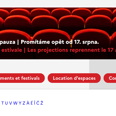
ments et festivals
Location d'espaces
Co
S
T
U
V
W
Y
Z
À
É
Î
Č
Ž