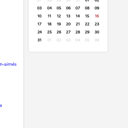
27
28
29
30
31
01
02
03
04
05
06
07
08
09
10
11
12
13
14
15
16
17
18
19
20
21
22
23
24
25
26
27
28
29
30
31
01
02
03
04
05
06
ien-aimés
a