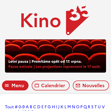
Menu
Calendrier
Nouvelles
Tout
#
0-9
A
B
C
D
E
F
G
H
I
J
K
L
M
N
O
P
Q
R
S
T
U
V