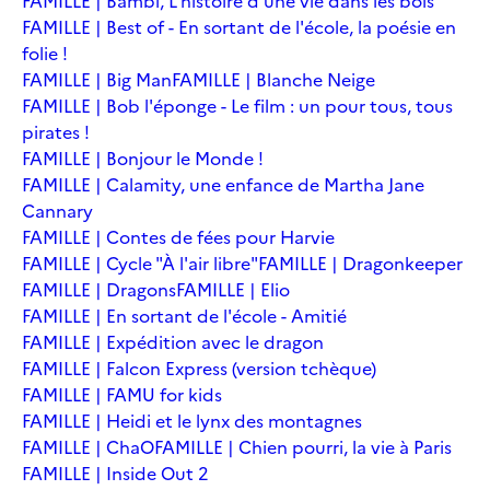
FAMILLE | Bambi, L'histoire d'une vie dans les bois
FAMILLE | Best of - En sortant de l'école, la poésie en
folie !
FAMILLE | Big Man
FAMILLE | Blanche Neige
FAMILLE | Bob l'éponge - Le film : un pour tous, tous
pirates !
FAMILLE | Bonjour le Monde !
FAMILLE | Calamity, une enfance de Martha Jane
Cannary
FAMILLE | Contes de fées pour Harvie
FAMILLE | Cycle "À l'air libre"
FAMILLE | Dragonkeeper
FAMILLE | Dragons
FAMILLE | Elio
FAMILLE | En sortant de l'école - Amitié
FAMILLE | Expédition avec le dragon
FAMILLE | Falcon Express (version tchèque)
FAMILLE | FAMU for kids
FAMILLE | Heidi et le lynx des montagnes
FAMILLE | ChaO
FAMILLE | Chien pourri, la vie à Paris
FAMILLE | Inside Out 2