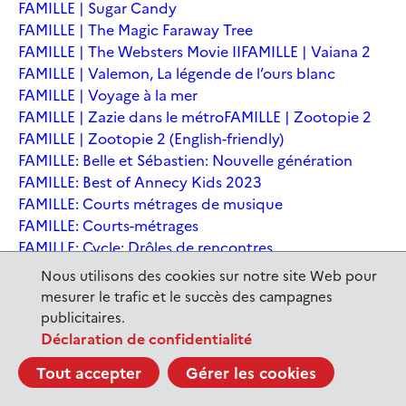
FAMILLE | Sugar Candy
FAMILLE | The Magic Faraway Tree
FAMILLE | The Websters Movie II
FAMILLE | Vaiana 2
FAMILLE | Valemon, La légende de l’ours blanc
FAMILLE | Voyage à la mer
FAMILLE | Zazie dans le métro
FAMILLE | Zootopie 2
FAMILLE | Zootopie 2 (English-friendly)
FAMILLE: Belle et Sébastien: Nouvelle génération
FAMILLE: Best of Annecy Kids 2023
FAMILLE: Courts métrages de musique
FAMILLE: Courts-métrages
FAMILLE: Cycle: Drôles de rencontres
FAMILLE: En sortant de l'école - Andrée Chedid
Nous utilisons des cookies sur notre site Web pour
FAMILLE: Ernest et Célestine: Le voyage en Charabie
mesurer le trafic et le succès des campagnes
FAMILLE: Festival International du court métrage
publicitaires.
Clermont-Ferrand
Déclaration de confidentialité
FAMILLE: Kina et Yuk, renards de la banquise
Tout accepter
Gérer les cookies
FAMILLE: La Pat' Patrouille : La Super Patrouille, le film
FAMILLE: Le dernier jaguar
FAMILLE: Le Dirigeable volé