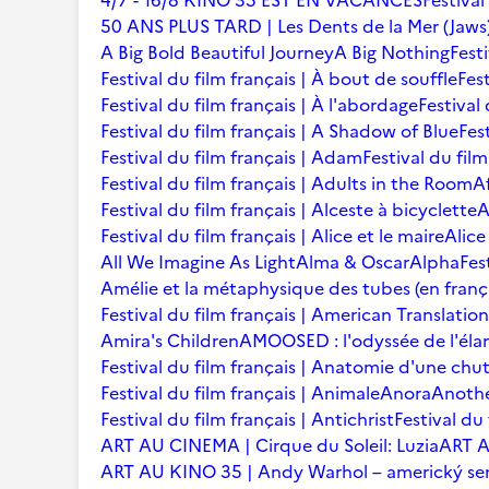
4/7 - 16/8 KINO 35 EST EN VACANCES
Festival
50 ANS PLUS TARD | Les Dents de la Mer (Jaws
A Big Bold Beautiful Journey
A Big Nothing
Fest
Festival du film français | À bout de souffle
Fest
Festival du film français | À l'abordage
Festival 
Festival du film français | A Shadow of Blue
Fes
Festival du film français | Adam
Festival du fil
Festival du film français | Adults in the Room
A
Festival du film français | Alceste à bicyclette
A
Festival du film français | Alice et le maire
Alice
All We Imagine As Light
Alma & Oscar
Alpha
Fes
Amélie et la métaphysique des tubes (en franç
Festival du film français | American Translation
Amira's Children
AMOOSED : l'odyssée de l'éla
Festival du film français | Anatomie d'une chu
Festival du film français | Animale
Anora
Anoth
Festival du film français | Antichrist
Festival du
ART AU CINEMA | Cirque du Soleil: Luzia
ART A
ART AU KINO 35 | Andy Warhol – americký se