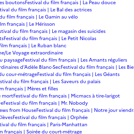
des boutons
Festival du film français | La Peau douce
tival du film français | Le Bal des actrices
 du film français | Le Gamin au vélo
ilm français | Le Hérisson
stival du film français | Le magasin des suicides
ts
Festival du film français | Le Petit Nicolas
film français | Le Ruban blanc
une/Le Voyage extraordinaire
du paysage
Festival du film français | Les Amants réguliers
ordinaires d’Adèle Blanc-Sec
Festival du film français | Les B
ée du cour-métrage
Festival du film français | Les Géants
stival du film français | Les Saveurs du palais
lm français | Mères et filles
de mort
Festival du film français | Micmacs à tire-larigot
ue
Festival du film français | Mr. Nobody
 News from House
Festival du film français | Notre jour viendr
Clèves
Festival du film français | Orphée
tival du film français | Paris-Manhattan
lm français | Soirée du court-métrage