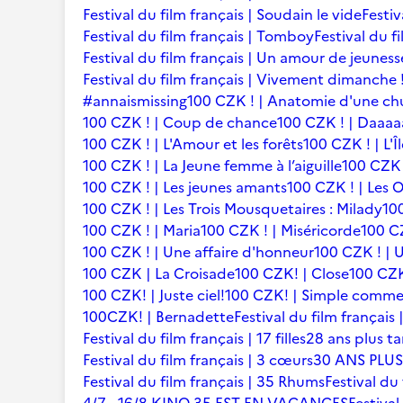
Festival du film français | Soudain le vide
Festiv
Festival du film français | Tomboy
Festival du f
Festival du film français | Un amour de jeuness
Festival du film français | Vivement dimanche 
#annaismissing
100 CZK ! | Anatomie d'une ch
100 CZK ! | Coup de chance
100 CZK ! | Daaaaa
100 CZK ! | L'Amour et les forêts
100 CZK ! | L'Î
100 CZK ! | La Jeune femme à l’aiguille
100 CZK 
100 CZK ! | Les jeunes amants
100 CZK ! | Les 
100 CZK ! | Les Trois Mousquetaires : Milady
10
100 CZK ! | Maria
100 CZK ! | Miséricorde
100 CZ
100 CZK ! | Une affaire d'honneur
100 CZK ! | U
100 CZK | La Croisade
100 CZK! | Close
100 CZK
100 CZK! | Juste ciel!
100 CZK! | Simple comme
100CZK! | Bernadette
Festival du film françai
Festival du film français | 17 filles
28 ans plus ta
Festival du film français | 3 cœurs
30 ANS PLUS
Festival du film français | 35 Rhums
Festival du 