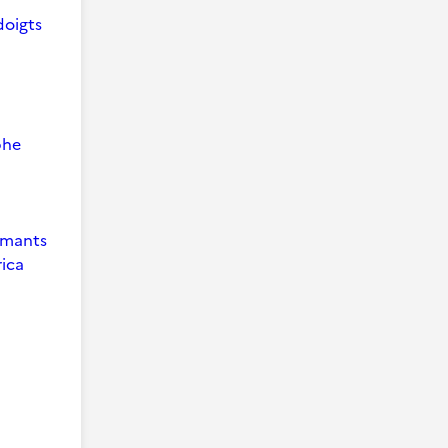
doigts
phe
 Amants
ica