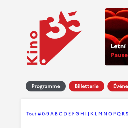
Programme
Billetterie
Événe
Tout
#
0-9
A
B
C
D
E
F
G
H
I
J
K
L
M
N
O
P
Q
R