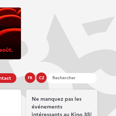
ntact
FR
CZ
Ne manquez pas les
événements
intéressants au Kino 35!