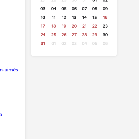
27
28
29
30
31
01
02
03
04
05
06
07
08
09
10
11
12
13
14
15
16
17
18
19
20
21
22
23
24
25
26
27
28
29
30
31
01
02
03
04
05
06
ien-aimés
a