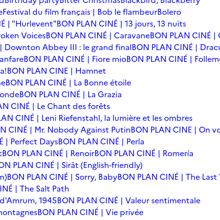
rd
Birthday party
Bitter Christmas
Blackbird, Blackberry
e
Festival du film français | Bob le flambeur
Bolero
 | "Hurlevent"
BON PLAN CINÉ | 13 jours, 13 nuits
oken Voices
BON PLAN CINÉ | Caravane
BON PLAN CINÉ | 
Downton Abbey III : le grand final
BON PLAN CINÉ | Drac
anfare
BON PLAN CINÉ | Fiore mio
BON PLAN CINÉ | Follem
a!
BON PLAN CINE | Hamnet
he
BON PLAN CINÉ | La Bonne étoile
monde
BON PLAN CINÉ | La Grazia
N CINÉ | Le Chant des forêts
N CINÉ | Leni Riefenstahl, la lumière et les ombres
 CINÉ | Mr. Nobody Against Putin
BON PLAN CINE | On vo
| Perfect Days
BON PLAN CINÉ | Perla
t
BON PLAN CINÉ | Renoir
BON PLAN CINÉ | Romería
ON PLAN CINÉ | Sirāt (English-friendly)
m)
BON PLAN CINÉ | Sorry, Baby
BON PLAN CINÉ | The Last 
NÉ | The Salt Path
e d'Amrum, 1945
BON PLAN CINÉ | Valeur sentimentale
 montagnes
BON PLAN CINÉ | Vie privée