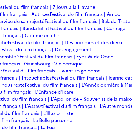
stival du film français | 7 Jours à la Havane
film français | Actrices
Festival du film français | Amour
service de sa majesté
Festival du film français | Balada Triste
français | Benda Bilili !
Festival du film français | Carnage
lm français | Comme un chef
îche
Festival du film français | Des hommes et des dieux
Festival du film français | Désengagement
ensemble ?
Festival du film français | Eyes Wide Open
m français | Gainsbourg : Vie héroïque
ur
Festival du film français | I want to go home
 français | Intouchables
Festival du film français | Jeanne ca
l nous reste
Festival du film français | L'Année dernière à M
u film français | L'Enfance d'Icare
stival du film français | L’Apollonide – Souvenirs de la mais
m français | L’Assaut
Festival du film français | L’Autre mond
al du film français | L’Illusionniste
 film français | La Belle personne
l du film français | La Fée