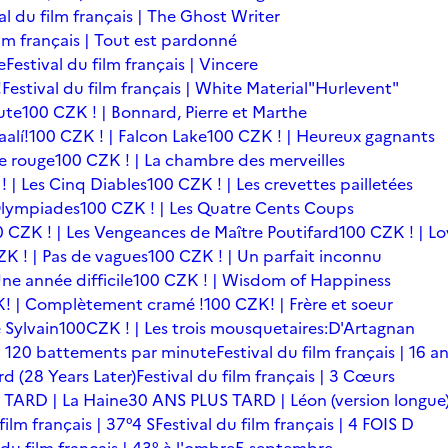
al du film français | The Ghost Writer
ilm français | Tout est pardonné
e
Festival du film français | Vincere
!
Festival du film français | White Material
"Hurlevent"
ute
100 CZK ! | Bonnard, Pierre et Marthe
alí!
100 CZK ! | Falcon Lake
100 CZK ! | Heureux gagnants
le rouge
100 CZK ! | La chambre des merveilles
! | Les Cinq Diables
100 CZK ! | Les crevettes pailletées
Olympiades
100 CZK ! | Les Quatre Cents Coups
0 CZK ! | Les Vengeances de Maître Poutifard
100 CZK ! | L
K ! | Pas de vagues
100 CZK ! | Un parfait inconnu
ne année difficile
100 CZK ! | Wisdom of Happiness
! | Complètement cramé !
100 CZK! | Frère et soeur
 Sylvain
100CZK ! | Les trois mousquetaires:D'Artagnan
s | 120 battements par minute
Festival du film français | 16 a
rd (28 Years Later)
Festival du film français | 3 Cœurs
 TARD | La Haine
30 ANS PLUS TARD | Léon (version longue
film français | 37°4 S
Festival du film français | 4 FOIS D