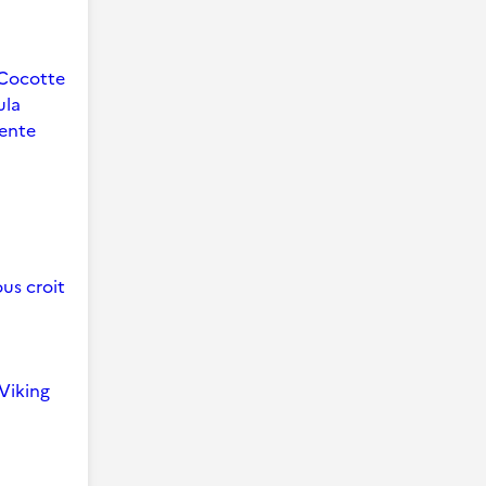
Cocotte
ula
ente
us croit
Viking