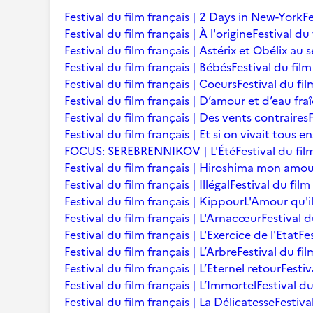
Festival du film français | 2 Days in New-York
Fe
Festival du film français | À l'origine
Festival du 
Festival du film français | Astérix et Obélix au 
Festival du film français | Bébés
Festival du film 
Festival du film français | Coeurs
Festival du fi
Festival du film français | D’amour et d’eau fra
Festival du film français | Des vents contraires
Festival du film français | Et si on vivait tous 
FOCUS: SEREBRENNIKOV | L'Été
Festival du fil
Festival du film français | Hiroshima mon amo
Festival du film français | Illégal
Festival du film
Festival du film français | Kippour
L'Amour qu'i
Festival du film français | L'Arnacœur
Festival d
Festival du film français | L'Exercice de l'Etat
Fe
Festival du film français | L’Arbre
Festival du fil
Festival du film français | L’Eternel retour
Festiv
Festival du film français | L’Immortel
Festival du
Festival du film français | La Délicatesse
Festiva