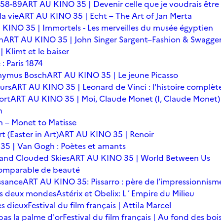
 58-89
ART AU KINO 35 | Devenir celle que je voudrais être
a vie
ART AU KINO 35 | Echt – The Art of Jan Merta
KINO 35 | Immortels - Les merveilles du musée égyptien
n
ART AU KINO 35 | John Singer Sargent–Fashion & Swagge
Klimt et le baiser
: Paris 1874
onymus Bosch
ART AU KINO 35 | Le jeune Picasso
urs
ART AU KINO 35 | Leonard de Vinci : l'histoire complèt
ort
ART AU KINO 35 | Moi, Claude Monet (I, Claude Monet)
n
 – Monet to Matisse
t (Easter in Art)
ART AU KINO 35 | Renoir
5 | Van Gogh : Poètes et amants
 and Clouded Skies
ART AU KINO 35 | World Between Us
omparable de beauté
ssance
ART AU KINO 35: Pissarro : père de l’impressionnism
 des deux mondes
Astérix et Obelix: L´Empire du Milieu
es dieux
Festival du film français | Attila Marcel
 pas la palme d'or
Festival du film français | Au fond des boi