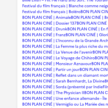
Billie Eilish – Hit Me Hard and Soft: The Tour
Bi
Festival du film français | Blanche comme neig
Festival du film français | Boléro
BON PLAN CINÉ
BON PLAN CINÉ | Animale
BON PLAN CINÉ | Br
BON PLAN CINÉ | Dossier 137
BON PLAN CINÉ | 
BON PLAN CINÉ | Drunk
BON PLAN CINÉ | En f
BON PLAN CINÉ | Franz
BON PLAN CINÉ | Glori
BON PLAN CINÉ | L'Inconnu de la Grande Arc
BON PLAN CINÉ | La Femme la plus riche du 
BON PLAN CINÉ | La Venue de l'avenir
BON PLA
BON PLAN CINÉ | Le Voyage de Chihiro
BON PLA
BON PLAN CINÉ | Monsieur Aznavour
BON PLAN
BON PLAN CINÉ | Partir un jour
BON PLAN CINÉ 
BON PLAN CINÉ | Reflet dans un diamant mor
BON PLAN CINÉ | Sarah Bernhardt, La Divine
B
BON PLAN CINÉ | Sorda (présenté par IndieFil
BON PLAN CINÉ | The Physician II
BON PLAN CI
BON PLAN CINÉ | Une enfance allemande - Îl
BON PLAN CINÉ | Vermiglio ou La Mariée des