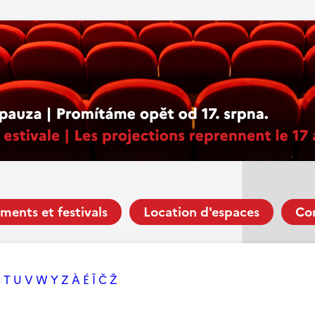
ments et festivals
Location d'espaces
Co
S
T
U
V
W
Y
Z
À
É
Î
Č
Ž