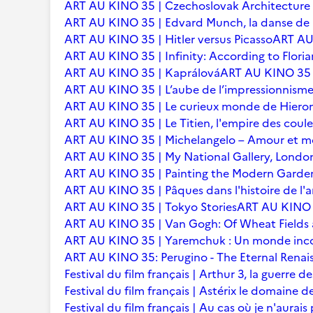
ART AU KINO 35 | Czechoslovak Architecture
ART AU KINO 35 | Edvard Munch, la danse de l
ART AU KINO 35 | Hitler versus Picasso
ART AU 
ART AU KINO 35 | Infinity: According to Floria
ART AU KINO 35 | Kaprálová
ART AU KINO 35 | 
ART AU KINO 35 | L’aube de l’impressionnisme 
ART AU KINO 35 | Le curieux monde de Hier
ART AU KINO 35 | Le Titien, l'empire des coule
ART AU KINO 35 | Michelangelo – Amour et m
ART AU KINO 35 | My National Gallery, Londo
ART AU KINO 35 | Painting the Modern Garden
ART AU KINO 35 | Pâques dans l'histoire de l'ar
ART AU KINO 35 | Tokyo Stories
ART AU KINO 3
ART AU KINO 35 | Van Gogh: Of Wheat Fields
ART AU KINO 35 | Yaremchuk : Un monde inc
ART AU KINO 35: Perugino - The Eternal Renai
Festival du film français | Arthur 3, la guerre
Festival du film français | Astérix le domaine d
Festival du film français | Au cas où je n'aurais