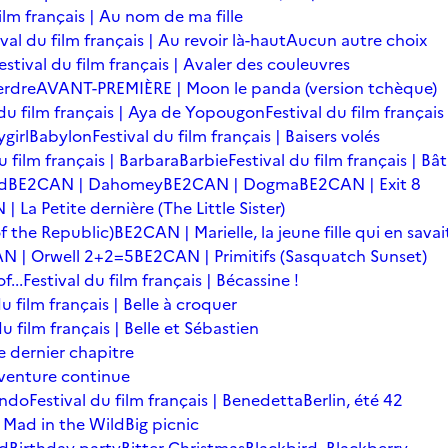
film français | Au nom de ma fille
ival du film français | Au revoir là-haut
Aucun autre choix
estival du film français | Avaler des couleuvres
erdre
AVANT-PREMIÈRE | Moon le panda (version tchèque)
 du film français | Aya de Yopougon
Festival du film français
girl
Babylon
Festival du film français | Baisers volés
u film français | Barbara
Barbie
Festival du film français | Bâ
d
BE2CAN | Dahomey
BE2CAN | Dogma
BE2CAN | Exit 8
 La Petite dernière (The Little Sister)
f the Republic)
BE2CAN | Marielle, la jeune fille qui en savai
N | Orwell 2+2=5
BE2CAN | Primitifs (Sasquatch Sunset)
...
Festival du film français | Bécassine !
du film français | Belle à croquer
du film français | Belle et Sébastien
le dernier chapitre
'aventure continue
ondo
Festival du film français | Benedetta
Berlin, été 42
 Mad in the Wild
Big picnic