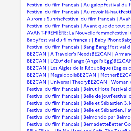
Festival du film français | Au galop
Festival du 
Festival du film français | Au revoir là-haut
Fest
Aurora's Sunrise
Festival du film français | Ava
F
Festival du film français | Avant que de tout p
AVANT-PREMIÈRE: La Nouvelle femme
Festival
Baby
Festival du film français | Baby Phone
Baby
Festival du film français | Bang Bang !
Festival d
BE2CAN | A Traveler's Needs
BE2CAN | Arman
BE2CAN | L'Œuf de l'ange (Angel's Egg)
BE2CAN |
BE2CAN | Les Aigles de la République (Eagles o
BE2CAN | Megalopolis
BE2CAN | Mother
BE2CA
BE2CAN | Universal Theory
BE2CAN | Woman of
Festival du film français | Beirut Hotel
Festival 
Festival du film français | Belle de jour
Festival 
Festival du film français | Belle et Sébastien 3, 
Festival du film français | Belle et Sébastien, l
Festival du film français | Belmondo par Belm
Festival du film français | Bernadette
Better Go