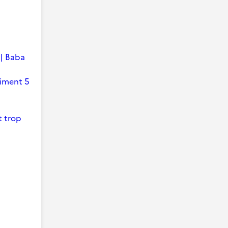
 | Baba
timent 5
t trop