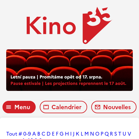
Menu
Calendrier
Nouvelles
Tout
#
0-9
A
B
C
D
E
F
G
H
I
J
K
L
M
N
O
P
Q
R
S
T
U
V