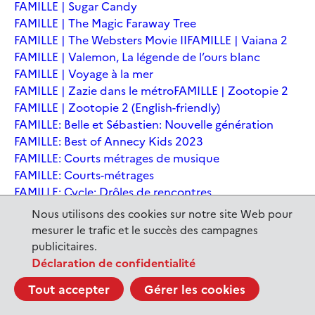
FAMILLE | Sugar Candy
FAMILLE | The Magic Faraway Tree
FAMILLE | The Websters Movie II
FAMILLE | Vaiana 2
FAMILLE | Valemon, La légende de l’ours blanc
FAMILLE | Voyage à la mer
FAMILLE | Zazie dans le métro
FAMILLE | Zootopie 2
FAMILLE | Zootopie 2 (English-friendly)
FAMILLE: Belle et Sébastien: Nouvelle génération
FAMILLE: Best of Annecy Kids 2023
FAMILLE: Courts métrages de musique
FAMILLE: Courts-métrages
FAMILLE: Cycle: Drôles de rencontres
FAMILLE: En sortant de l'école - Andrée Chedid
Nous utilisons des cookies sur notre site Web pour
FAMILLE: Ernest et Célestine: Le voyage en Charabie
mesurer le trafic et le succès des campagnes
FAMILLE: Festival International du court métrage
publicitaires.
Clermont-Ferrand
Déclaration de confidentialité
FAMILLE: Kina et Yuk, renards de la banquise
Tout accepter
Gérer les cookies
FAMILLE: La Pat' Patrouille : La Super Patrouille, le film
FAMILLE: Le dernier jaguar
FAMILLE: Le Dirigeable volé