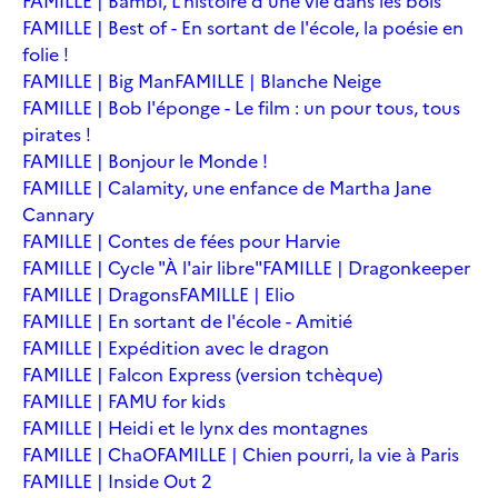
FAMILLE | Bambi, L'histoire d'une vie dans les bois
FAMILLE | Best of - En sortant de l'école, la poésie en
folie !
FAMILLE | Big Man
FAMILLE | Blanche Neige
FAMILLE | Bob l'éponge - Le film : un pour tous, tous
pirates !
FAMILLE | Bonjour le Monde !
FAMILLE | Calamity, une enfance de Martha Jane
Cannary
FAMILLE | Contes de fées pour Harvie
FAMILLE | Cycle "À l'air libre"
FAMILLE | Dragonkeeper
FAMILLE | Dragons
FAMILLE | Elio
FAMILLE | En sortant de l'école - Amitié
FAMILLE | Expédition avec le dragon
FAMILLE | Falcon Express (version tchèque)
FAMILLE | FAMU for kids
FAMILLE | Heidi et le lynx des montagnes
FAMILLE | ChaO
FAMILLE | Chien pourri, la vie à Paris
FAMILLE | Inside Out 2