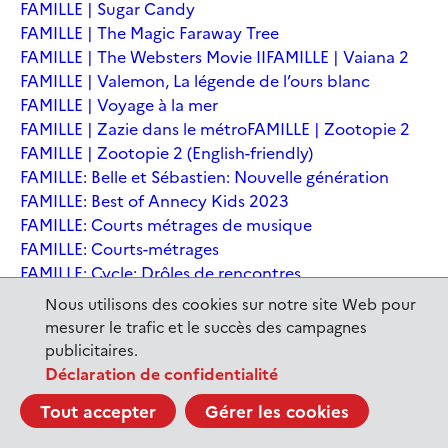
FAMILLE | Sugar Candy
FAMILLE | The Magic Faraway Tree
FAMILLE | The Websters Movie II
FAMILLE | Vaiana 2
FAMILLE | Valemon, La légende de l’ours blanc
FAMILLE | Voyage à la mer
FAMILLE | Zazie dans le métro
FAMILLE | Zootopie 2
FAMILLE | Zootopie 2 (English-friendly)
FAMILLE: Belle et Sébastien: Nouvelle génération
FAMILLE: Best of Annecy Kids 2023
FAMILLE: Courts métrages de musique
FAMILLE: Courts-métrages
FAMILLE: Cycle: Drôles de rencontres
FAMILLE: En sortant de l'école - Andrée Chedid
Nous utilisons des cookies sur notre site Web pour
FAMILLE: Ernest et Célestine: Le voyage en Charabie
mesurer le trafic et le succès des campagnes
FAMILLE: Festival International du court métrage
publicitaires.
Clermont-Ferrand
Déclaration de confidentialité
FAMILLE: Kina et Yuk, renards de la banquise
Tout accepter
Gérer les cookies
FAMILLE: La Pat' Patrouille : La Super Patrouille, le film
FAMILLE: Le dernier jaguar
FAMILLE: Le Dirigeable volé