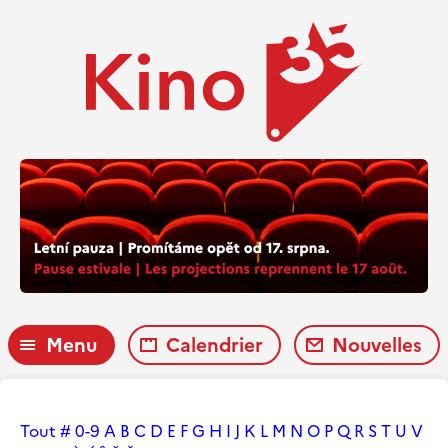
Menu
Calendrier
Nouvelles
Tout
#
0-9
A
B
C
D
E
F
G
H
I
J
K
L
M
N
O
P
Q
R
S
T
U
V