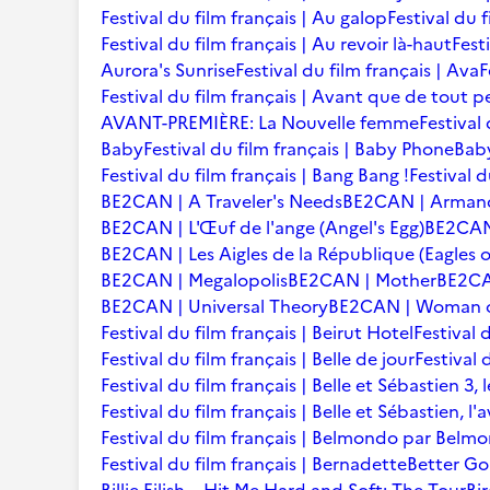
Festival du film français | Au galop
Festival du 
Festival du film français | Au revoir là-haut
Fest
Aurora's Sunrise
Festival du film français | Ava
F
Festival du film français | Avant que de tout p
AVANT-PREMIÈRE: La Nouvelle femme
Festival
Baby
Festival du film français | Baby Phone
Baby
Festival du film français | Bang Bang !
Festival d
BE2CAN | A Traveler's Needs
BE2CAN | Arman
BE2CAN | L'Œuf de l'ange (Angel's Egg)
BE2CAN |
BE2CAN | Les Aigles de la République (Eagles o
BE2CAN | Megalopolis
BE2CAN | Mother
BE2CA
BE2CAN | Universal Theory
BE2CAN | Woman of
Festival du film français | Beirut Hotel
Festival 
Festival du film français | Belle de jour
Festival 
Festival du film français | Belle et Sébastien 3, 
Festival du film français | Belle et Sébastien, l
Festival du film français | Belmondo par Belm
Festival du film français | Bernadette
Better Go