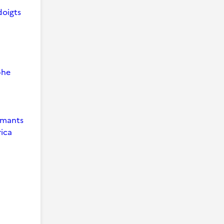
doigts
phe
 Amants
ica