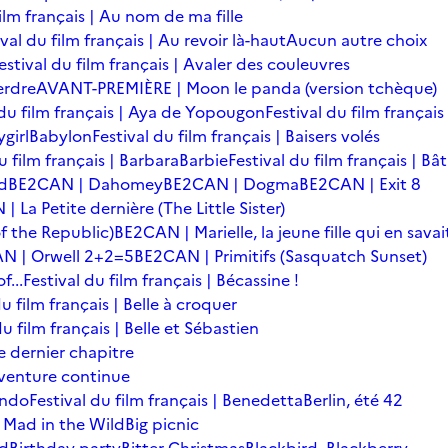
film français | Au nom de ma fille
ival du film français | Au revoir là-haut
Aucun autre choix
estival du film français | Avaler des couleuvres
erdre
AVANT-PREMIÈRE | Moon le panda (version tchèque)
 du film français | Aya de Yopougon
Festival du film français
girl
Babylon
Festival du film français | Baisers volés
u film français | Barbara
Barbie
Festival du film français | Bâ
d
BE2CAN | Dahomey
BE2CAN | Dogma
BE2CAN | Exit 8
 La Petite dernière (The Little Sister)
f the Republic)
BE2CAN | Marielle, la jeune fille qui en savai
N | Orwell 2+2=5
BE2CAN | Primitifs (Sasquatch Sunset)
...
Festival du film français | Bécassine !
du film français | Belle à croquer
du film français | Belle et Sébastien
le dernier chapitre
'aventure continue
ondo
Festival du film français | Benedetta
Berlin, été 42
 Mad in the Wild
Big picnic