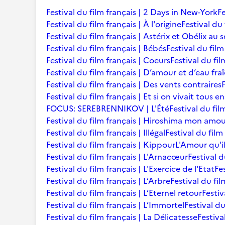
Festival du film français | 2 Days in New-York
Fe
Festival du film français | À l'origine
Festival du 
Festival du film français | Astérix et Obélix au 
Festival du film français | Bébés
Festival du film 
Festival du film français | Coeurs
Festival du fi
Festival du film français | D’amour et d’eau fra
Festival du film français | Des vents contraires
Festival du film français | Et si on vivait tous 
FOCUS: SEREBRENNIKOV | L'Été
Festival du fil
Festival du film français | Hiroshima mon amo
Festival du film français | Illégal
Festival du film
Festival du film français | Kippour
L'Amour qu'i
Festival du film français | L'Arnacœur
Festival d
Festival du film français | L'Exercice de l'Etat
Fe
Festival du film français | L’Arbre
Festival du fil
Festival du film français | L’Eternel retour
Festiv
Festival du film français | L’Immortel
Festival du
Festival du film français | La Délicatesse
Festiva