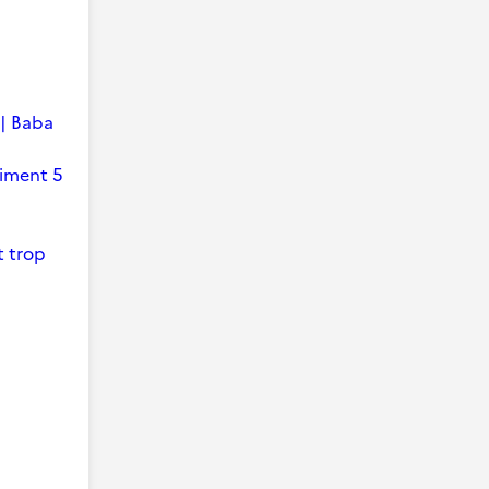
 | Baba
timent 5
t trop