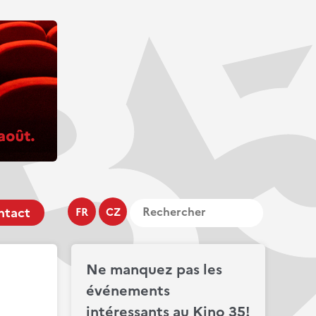
ntact
FR
CZ
Ne manquez pas les
événements
intéressants au Kino 35!