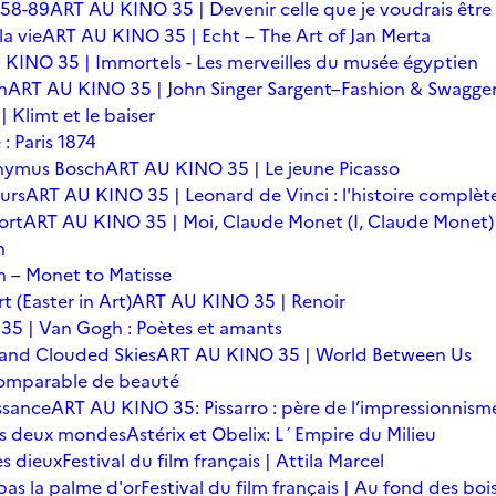
 58-89
ART AU KINO 35 | Devenir celle que je voudrais être
a vie
ART AU KINO 35 | Echt – The Art of Jan Merta
KINO 35 | Immortels - Les merveilles du musée égyptien
n
ART AU KINO 35 | John Singer Sargent–Fashion & Swagge
Klimt et le baiser
: Paris 1874
onymus Bosch
ART AU KINO 35 | Le jeune Picasso
urs
ART AU KINO 35 | Leonard de Vinci : l'histoire complèt
ort
ART AU KINO 35 | Moi, Claude Monet (I, Claude Monet)
n
 – Monet to Matisse
t (Easter in Art)
ART AU KINO 35 | Renoir
5 | Van Gogh : Poètes et amants
 and Clouded Skies
ART AU KINO 35 | World Between Us
omparable de beauté
ssance
ART AU KINO 35: Pissarro : père de l’impressionnism
 des deux mondes
Astérix et Obelix: L´Empire du Milieu
es dieux
Festival du film français | Attila Marcel
 pas la palme d'or
Festival du film français | Au fond des boi