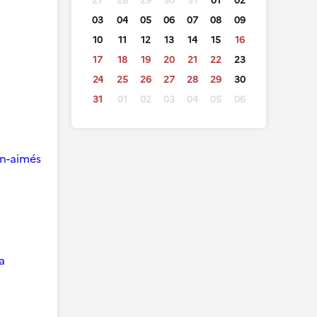
27
28
29
30
31
01
02
03
04
05
06
07
08
09
10
11
12
13
14
15
16
17
18
19
20
21
22
23
24
25
26
27
28
29
30
31
01
02
03
04
05
06
ien-aimés
a