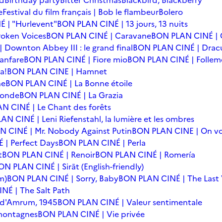
rd
Birthday party
Bitter Christmas
Blackbird, Blackberry
e
Festival du film français | Bob le flambeur
Bolero
 | "Hurlevent"
BON PLAN CINÉ | 13 jours, 13 nuits
oken Voices
BON PLAN CINÉ | Caravane
BON PLAN CINÉ | 
Downton Abbey III : le grand final
BON PLAN CINÉ | Drac
anfare
BON PLAN CINÉ | Fiore mio
BON PLAN CINÉ | Follem
a!
BON PLAN CINE | Hamnet
he
BON PLAN CINÉ | La Bonne étoile
monde
BON PLAN CINÉ | La Grazia
N CINÉ | Le Chant des forêts
N CINÉ | Leni Riefenstahl, la lumière et les ombres
 CINÉ | Mr. Nobody Against Putin
BON PLAN CINE | On vo
| Perfect Days
BON PLAN CINÉ | Perla
t
BON PLAN CINÉ | Renoir
BON PLAN CINÉ | Romería
ON PLAN CINÉ | Sirāt (English-friendly)
m)
BON PLAN CINÉ | Sorry, Baby
BON PLAN CINÉ | The Last 
NÉ | The Salt Path
e d'Amrum, 1945
BON PLAN CINÉ | Valeur sentimentale
 montagnes
BON PLAN CINÉ | Vie privée