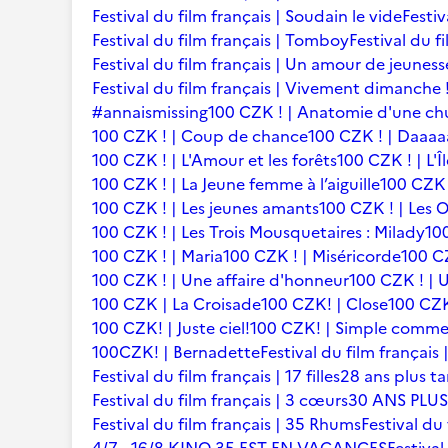
Festival du film français | Soudain le vide
Festiv
Festival du film français | Tomboy
Festival du f
Festival du film français | Un amour de jeuness
Festival du film français | Vivement dimanche 
#annaismissing
100 CZK ! | Anatomie d'une ch
100 CZK ! | Coup de chance
100 CZK ! | Daaaaa
100 CZK ! | L'Amour et les forêts
100 CZK ! | L'Î
100 CZK ! | La Jeune femme à l’aiguille
100 CZK 
100 CZK ! | Les jeunes amants
100 CZK ! | Les 
100 CZK ! | Les Trois Mousquetaires : Milady
10
100 CZK ! | Maria
100 CZK ! | Miséricorde
100 CZ
100 CZK ! | Une affaire d'honneur
100 CZK ! | U
100 CZK | La Croisade
100 CZK! | Close
100 CZK
100 CZK! | Juste ciel!
100 CZK! | Simple comme
100CZK! | Bernadette
Festival du film françai
Festival du film français | 17 filles
28 ans plus ta
Festival du film français | 3 cœurs
30 ANS PLUS
Festival du film français | 35 Rhums
Festival du 