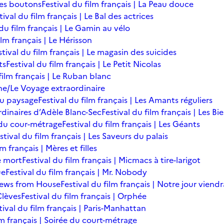
des boutons
Festival du film français | La Peau douce
tival du film français | Le Bal des actrices
 du film français | Le Gamin au vélo
ilm français | Le Hérisson
stival du film français | Le magasin des suicides
ts
Festival du film français | Le Petit Nicolas
film français | Le Ruban blanc
une/Le Voyage extraordinaire
du paysage
Festival du film français | Les Amants réguliers
ordinaires d’Adèle Blanc-Sec
Festival du film français | Les B
ée du cour-métrage
Festival du film français | Les Géants
stival du film français | Les Saveurs du palais
lm français | Mères et filles
de mort
Festival du film français | Micmacs à tire-larigot
ue
Festival du film français | Mr. Nobody
 News from House
Festival du film français | Notre jour viendr
Clèves
Festival du film français | Orphée
tival du film français | Paris-Manhattan
lm français | Soirée du court-métrage