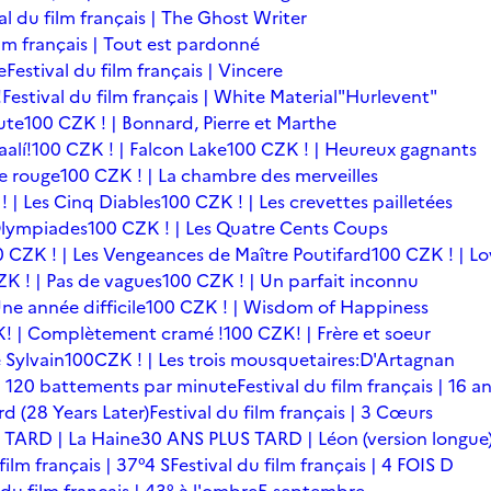
al du film français | The Ghost Writer
ilm français | Tout est pardonné
e
Festival du film français | Vincere
!
Festival du film français | White Material
"Hurlevent"
ute
100 CZK ! | Bonnard, Pierre et Marthe
alí!
100 CZK ! | Falcon Lake
100 CZK ! | Heureux gagnants
le rouge
100 CZK ! | La chambre des merveilles
! | Les Cinq Diables
100 CZK ! | Les crevettes pailletées
Olympiades
100 CZK ! | Les Quatre Cents Coups
0 CZK ! | Les Vengeances de Maître Poutifard
100 CZK ! | L
K ! | Pas de vagues
100 CZK ! | Un parfait inconnu
ne année difficile
100 CZK ! | Wisdom of Happiness
! | Complètement cramé !
100 CZK! | Frère et soeur
 Sylvain
100CZK ! | Les trois mousquetaires:D'Artagnan
s | 120 battements par minute
Festival du film français | 16 a
rd (28 Years Later)
Festival du film français | 3 Cœurs
 TARD | La Haine
30 ANS PLUS TARD | Léon (version longue
film français | 37°4 S
Festival du film français | 4 FOIS D