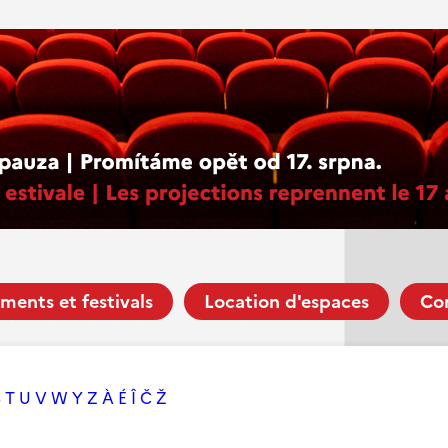
ments et festivals
Location d'espaces
Co
S
T
U
V
W
Y
Z
À
É
Î
Č
Ž