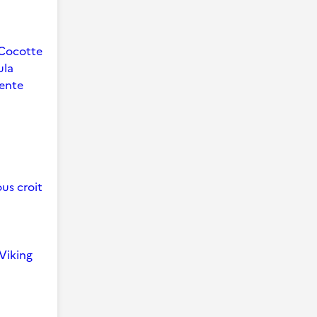
Cocotte
ula
ente
us croit
Viking