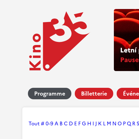
Programme
Billetterie
Événe
Tout
#
0-9
A
B
C
D
E
F
G
H
I
J
K
L
M
N
O
P
Q
R