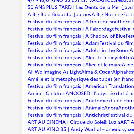
4/7 - 16/8 KINO 35 EST EN VACANCES
Festival
50 ANS PLUS TARD | Les Dents de la Mer (Jaws
A Big Bold Beautiful Journey
A Big Nothing
Fest
Festival du film français | À bout de souffle
Fest
Festival du film français | À l'abordage
Festival 
Festival du film français | A Shadow of Blue
Fes
Festival du film français | Adam
Festival du fil
Festival du film français | Adults in the Room
A
Festival du film français | Alceste à bicyclette
A
Festival du film français | Alice et le maire
Alice
All We Imagine As Light
Alma & Oscar
Alpha
Fes
Amélie et la métaphysique des tubes (en franç
Festival du film français | American Translation
Amira's Children
AMOOSED : l'odyssée de l'éla
Festival du film français | Anatomie d'une chu
Festival du film français | Animale
Anora
Anoth
Festival du film français | Antichrist
Festival du
ART AU CINEMA | Cirque du Soleil: Luzia
ART A
ART AU KINO 35 | Andy Warhol – americký se