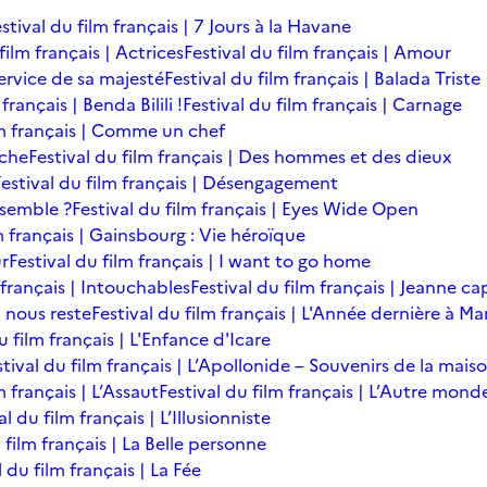
stival du film français | 7 Jours à la Havane
film français | Actrices
Festival du film français | Amour
service de sa majesté
Festival du film français | Balada Triste
français | Benda Bilili !
Festival du film français | Carnage
lm français | Comme un chef
îche
Festival du film français | Des hommes et des dieux
Festival du film français | Désengagement
ensemble ?
Festival du film français | Eyes Wide Open
m français | Gainsbourg : Vie héroïque
ur
Festival du film français | I want to go home
 français | Intouchables
Festival du film français | Jeanne ca
l nous reste
Festival du film français | L'Année dernière à M
u film français | L'Enfance d'Icare
stival du film français | L’Apollonide – Souvenirs de la mais
m français | L’Assaut
Festival du film français | L’Autre mond
al du film français | L’Illusionniste
 film français | La Belle personne
l du film français | La Fée