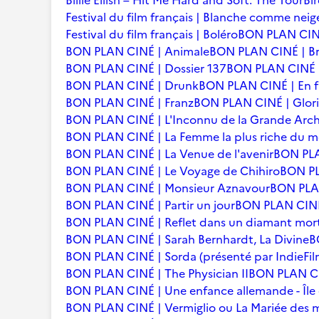
Billie Eilish – Hit Me Hard and Soft: The Tour
Bi
Festival du film français | Blanche comme neig
Festival du film français | Boléro
BON PLAN CINÉ
BON PLAN CINÉ | Animale
BON PLAN CINÉ | Br
BON PLAN CINÉ | Dossier 137
BON PLAN CINÉ | 
BON PLAN CINÉ | Drunk
BON PLAN CINÉ | En f
BON PLAN CINÉ | Franz
BON PLAN CINÉ | Glori
BON PLAN CINÉ | L'Inconnu de la Grande Arc
BON PLAN CINÉ | La Femme la plus riche du 
BON PLAN CINÉ | La Venue de l'avenir
BON PLA
BON PLAN CINÉ | Le Voyage de Chihiro
BON PLA
BON PLAN CINÉ | Monsieur Aznavour
BON PLAN
BON PLAN CINÉ | Partir un jour
BON PLAN CINÉ 
BON PLAN CINÉ | Reflet dans un diamant mor
BON PLAN CINÉ | Sarah Bernhardt, La Divine
B
BON PLAN CINÉ | Sorda (présenté par IndieFil
BON PLAN CINÉ | The Physician II
BON PLAN CI
BON PLAN CINÉ | Une enfance allemande - Îl
BON PLAN CINÉ | Vermiglio ou La Mariée des