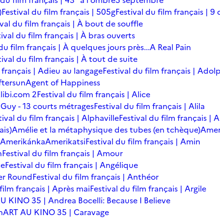
 du film français | 43° à l'ombre
5 septembre
)
Festival du film français | 505g
Festival du film français | 9 
ival du film français | À bout de souffle
ival du film français | À bras ouverts
du film français | À quelques jours près...
A Real Pain
tival du film français | À tout de suite
m français | Adieu au langage
Festival du film français | Adol
ftersun
Agent of Happiness
libi.com 2
Festival du film français | Alice
 Guy - 13 courts métrages
Festival du film français | Alila
tival du film français | Alphaville
Festival du film français |
ais)
Amélie et la métaphysique des tubes (en tchèque)
Amer
Amerikánka
Amerikatsi
Festival du film français | Amin
n
Festival du film français | Amour
te
Festival du film français | Angélique
er Round
Festival du film français | Anthéor
 film français | Après mai
Festival du film français | Argile
U KINO 35 | Andrea Bocelli: Because I Believe
n
ART AU KINO 35 | Caravage