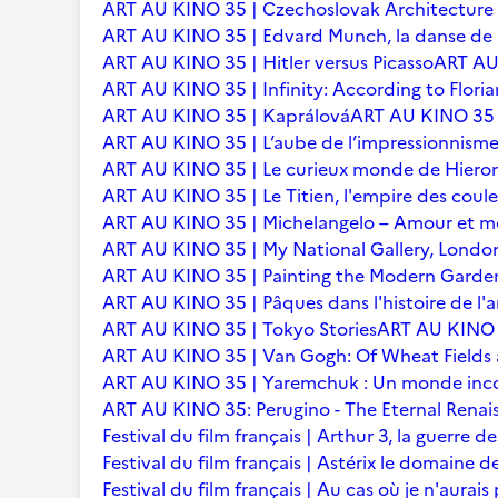
ART AU KINO 35 | Czechoslovak Architecture
ART AU KINO 35 | Edvard Munch, la danse de l
ART AU KINO 35 | Hitler versus Picasso
ART AU 
ART AU KINO 35 | Infinity: According to Floria
ART AU KINO 35 | Kaprálová
ART AU KINO 35 | 
ART AU KINO 35 | L’aube de l’impressionnisme 
ART AU KINO 35 | Le curieux monde de Hier
ART AU KINO 35 | Le Titien, l'empire des coule
ART AU KINO 35 | Michelangelo – Amour et m
ART AU KINO 35 | My National Gallery, Londo
ART AU KINO 35 | Painting the Modern Garden
ART AU KINO 35 | Pâques dans l'histoire de l'ar
ART AU KINO 35 | Tokyo Stories
ART AU KINO 3
ART AU KINO 35 | Van Gogh: Of Wheat Fields
ART AU KINO 35 | Yaremchuk : Un monde inc
ART AU KINO 35: Perugino - The Eternal Renai
Festival du film français | Arthur 3, la guerre
Festival du film français | Astérix le domaine d
Festival du film français | Au cas où je n'aurais