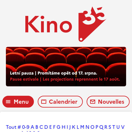
Menu
Calendrier
Nouvelles
Tout
#
0-9
A
B
C
D
E
F
G
H
I
J
K
L
M
N
O
P
Q
R
S
T
U
V