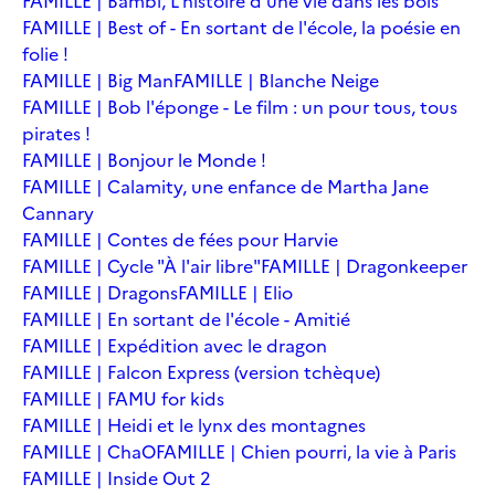
FAMILLE | Bambi, L'histoire d'une vie dans les bois
FAMILLE | Best of - En sortant de l'école, la poésie en
folie !
FAMILLE | Big Man
FAMILLE | Blanche Neige
FAMILLE | Bob l'éponge - Le film : un pour tous, tous
pirates !
FAMILLE | Bonjour le Monde !
FAMILLE | Calamity, une enfance de Martha Jane
Cannary
FAMILLE | Contes de fées pour Harvie
FAMILLE | Cycle "À l'air libre"
FAMILLE | Dragonkeeper
FAMILLE | Dragons
FAMILLE | Elio
FAMILLE | En sortant de l'école - Amitié
FAMILLE | Expédition avec le dragon
FAMILLE | Falcon Express (version tchèque)
FAMILLE | FAMU for kids
FAMILLE | Heidi et le lynx des montagnes
FAMILLE | ChaO
FAMILLE | Chien pourri, la vie à Paris
FAMILLE | Inside Out 2