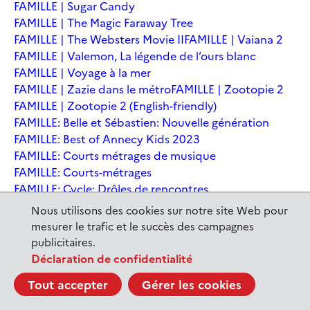
FAMILLE | Sugar Candy
FAMILLE | The Magic Faraway Tree
FAMILLE | The Websters Movie II
FAMILLE | Vaiana 2
FAMILLE | Valemon, La légende de l’ours blanc
FAMILLE | Voyage à la mer
FAMILLE | Zazie dans le métro
FAMILLE | Zootopie 2
FAMILLE | Zootopie 2 (English-friendly)
FAMILLE: Belle et Sébastien: Nouvelle génération
FAMILLE: Best of Annecy Kids 2023
FAMILLE: Courts métrages de musique
FAMILLE: Courts-métrages
FAMILLE: Cycle: Drôles de rencontres
FAMILLE: En sortant de l'école - Andrée Chedid
Nous utilisons des cookies sur notre site Web pour
FAMILLE: Ernest et Célestine: Le voyage en Charabie
mesurer le trafic et le succès des campagnes
FAMILLE: Festival International du court métrage
publicitaires.
Clermont-Ferrand
Déclaration de confidentialité
FAMILLE: Kina et Yuk, renards de la banquise
Tout accepter
Gérer les cookies
FAMILLE: La Pat' Patrouille : La Super Patrouille, le film
FAMILLE: Le dernier jaguar
FAMILLE: Le Dirigeable volé