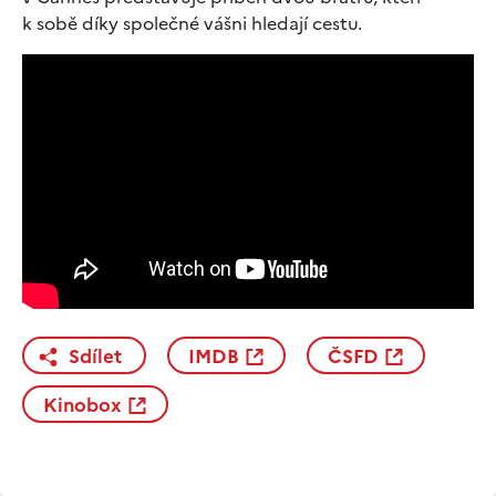
k sobě díky společné vášni hledají cestu.
Sdílet
IMDB
ČSFD
Kinobox