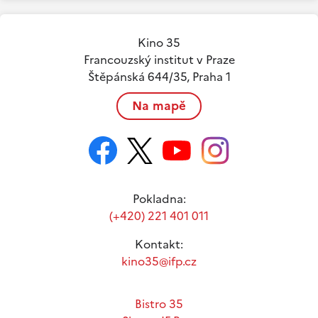
Kino 35
Francouzský institut v Praze
Štěpánská 644/35, Praha 1
Na mapě
Pokladna:
(+420) 221 401 011
Kontakt:
kino35@ifp.cz
Bistro 35