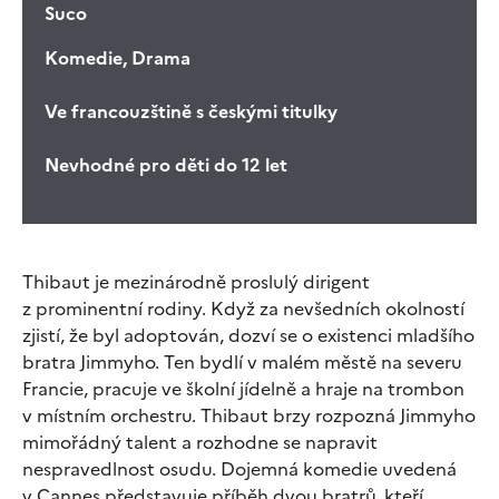
Suco
Komedie, Drama
Ve francouzštině s českými titulky
Nevhodné pro děti do 12 let
Thibaut je mezinárodně proslulý dirigent
z prominentní rodiny. Když za nevšedních okolností
zjistí, že byl adoptován, dozví se o existenci mladšího
bratra Jimmyho. Ten bydlí v malém městě na severu
Francie, pracuje ve školní jídelně a hraje na trombon
v místním orchestru. Thibaut brzy rozpozná Jimmyho
mimořádný talent a rozhodne se napravit
nespravedlnost osudu. Dojemná komedie uvedená
v Cannes představuje příběh dvou bratrů, kteří