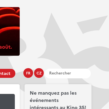
ntact
FR
CZ
Ne manquez pas les
événements
intéressants au Kino 35!