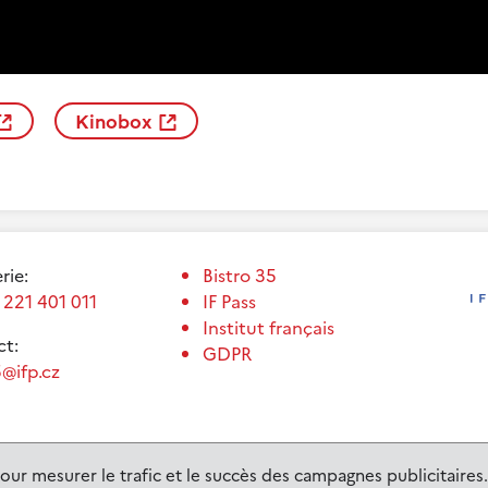
Kinobox
erie:
Bistro 35
 221 401 011
IF Pass
Institut français
t:
GDPR
@ifp.cz
our mesurer le trafic et le succès des campagnes publicitaires