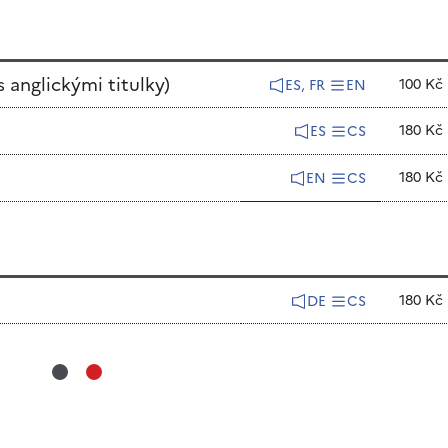
 anglickými titulky)
100 Kč
ES, FR
EN
180 Kč
ES
CS
180 Kč
EN
CS
180 Kč
DE
CS
*
*