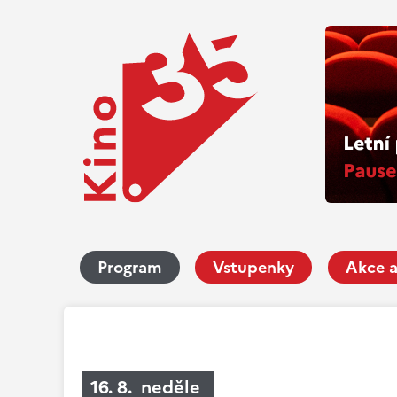
Program
Vstupenky
Akce a
16. 8. neděle