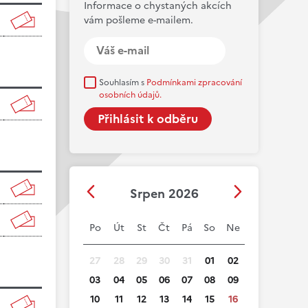
Informace o chystaných akcích
vám pošleme e-mailem.
Souhlasím s
Podmínkami zpracování
osobních údajů.
Srpen 2026
Po
Út
St
Čt
Pá
So
Ne
27
28
29
30
31
01
02
03
04
05
06
07
08
09
10
11
12
13
14
15
16