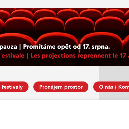
 festivaly
Pronájem prostor
O nás / Kon