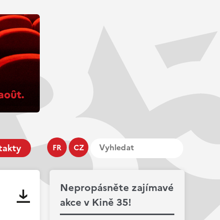
takty
FR
CZ
Nepropásněte zajímavé
akce v Kině 35!