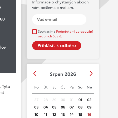
Informace o chystaných akcích
a
vám pošleme e-mailem.
 60
Souhlasím s
Podmínkami zpracování
osobních údajů.
lov
Srpen 2026
. Tyto
Po
Út
St
Čt
Pá
So
Ne
vat
27
28
29
30
31
01
02
03
04
05
06
07
08
09
10
11
12
13
14
15
16