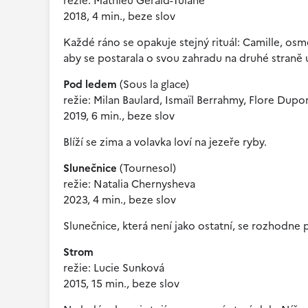
režie: Mathieu Gerald-Tulane
2018, 4 min., beze slov
Každé ráno se opakuje stejný rituál: Camille, o
aby se postarala o svou zahradu na druhé straně u
Pod ledem
(Sous la glace)
režie: Milan Baulard, Ismaïl Berrahmy, Flore Dup
2019, 6 min., beze slov
Blíží se zima a volavka loví na jezeře ryby.
Slunečnice
(Tournesol)
režie: Natalia Chernysheva
2023, 4 min., beze slov
Slunečnice, která není jako ostatní, se rozhodne
Strom
režie: Lucie Sunková
2015, 15 min., beze slov