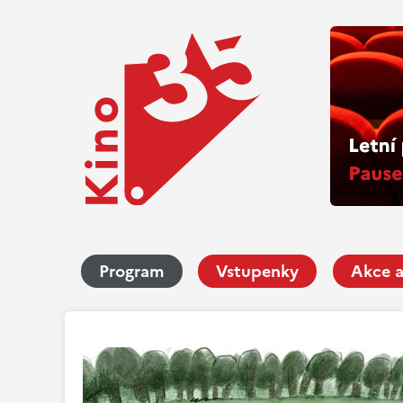
Program
Vstupenky
Akce a