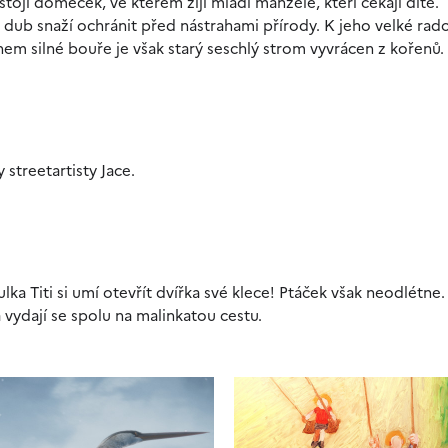
ojí domeček, ve kterém žijí mladí manželé, kteří čekají dítě.
e dub snaží ochránit před nástrahami přírody. K jeho velké rado
hem silné bouře je však starý seschlý strom vyvrácen z kořenů.
streetartisty Jace.
 Titi si umí otevřít dvířka své klece! Ptáček však neodlétne.
vydají se spolu na malinkatou cestu.