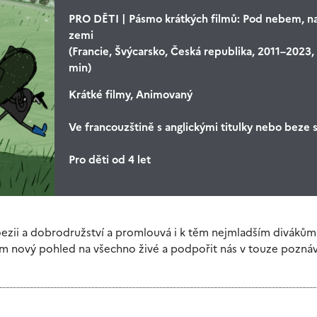
PRO DĚTI | Pásmo krátkých filmů: Pod nebem, n
zemi
(Francie, Švýcarsko, Česká republika, 2011–2023,
min)
Krátké filmy, Animovaný
Ve francouzštině s anglickými titulky nebo beze s
Pro děti od 4 let
oezii a dobrodružství a promlouvá i k těm nejmladším divákům
nám nový pohled na všechno živé a podpořit nás v touze pozná