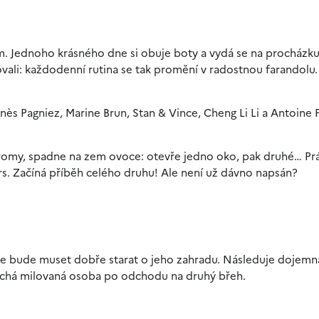
m. Jednoho krásného dne si obuje boty a vydá se na procházku
vali: každodenní rutina se tak promění v radostnou farandolu.
Inès Pagniez, Marine Brun, Stan & Vince, Cheng Li Li a Antoine 
tromy, spadne na zem ovoce: otevře jedno oko, pak druhé… Pr
prs. Začíná příběh celého druhu! Ale není už dávno napsán?
se bude muset dobře starat o jeho zahradu. Následuje dojemn
echá milovaná osoba po odchodu na druhý břeh.