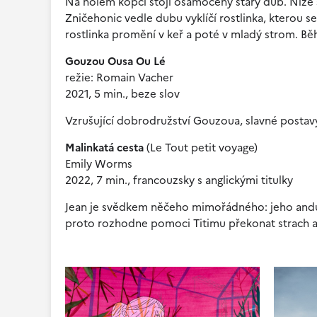
Na holém kopci stojí osamocený starý dub. Níže st
Zničehonic vedle dubu vyklíčí rostlinka, kterou s
rostlinka promění v keř a poté v mladý strom. Bě
Gouzou Ousa Ou Lé
režie: Romain Vacher
2021, 5 min., beze slov
Vzrušující dobrodružství Gouzoua, slavné postavy 
Malinkatá cesta
(Le Tout petit voyage)
Emily Worms
2022, 7 min., francouzsky s anglickými titulky
Jean je svědkem něčeho mimořádného: jeho andulka
proto rozhodne pomoci Titimu překonat strach a 