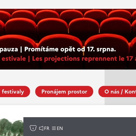
 festivaly
Pronájem prostor
O nás / Kon
FR
EN