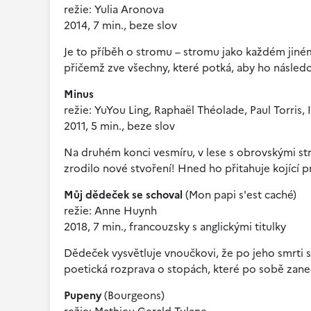
režie: Yulia Aronova
2014, 7 min., beze slov
Je to příběh o stromu – stromu jako každém jiné
přičemž zve všechny, které potká, aby ho následo
Minus
režie: YuYou Ling, Raphaël Théolade, Paul Torris, 
2011, 5 min., beze slov
Na druhém konci vesmíru, v lese s obrovskými s
zrodilo nové stvoření! Hned ho přitahuje kojící 
Můj dědeček se schoval
(Mon papi s'est caché)
režie: Anne Huynh
2018, 7 min., francouzsky s anglickými titulky
Dědeček vysvětluje vnoučkovi, že po jeho smrti 
poetická rozprava o stopách, které po sobě zan
Pupeny
(Bourgeons)