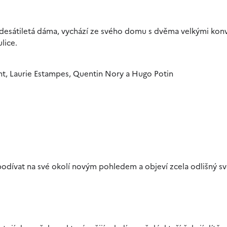
smdesátiletá dáma, vychází ze svého domu s dvěma velkými kon
lice.
ont, Laurie Estampes, Quentin Nory a Hugo Potin
 podívat na své okolí novým pohledem a objeví zcela odlišný sv