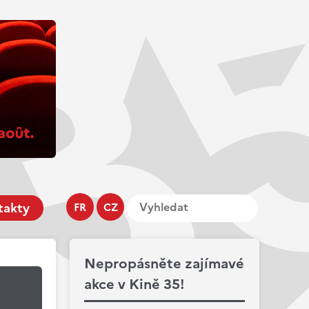
takty
FR
CZ
Nepropásněte zajímavé
akce v Kině 35!