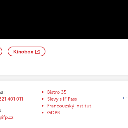
Kinobox
a:
Bistro 35
221 401 011
Slevy s IF Pass
Francouzský institut
t:
GDPR
ifp.cz