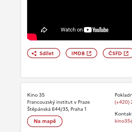
Sdílet
IMDB
ČSFD
Kino 35
Pokladn
Francouzský institut v Praze
(+420) 
Štěpánská 644/35, Praha 1
Kontak
Na mapě
kino35@