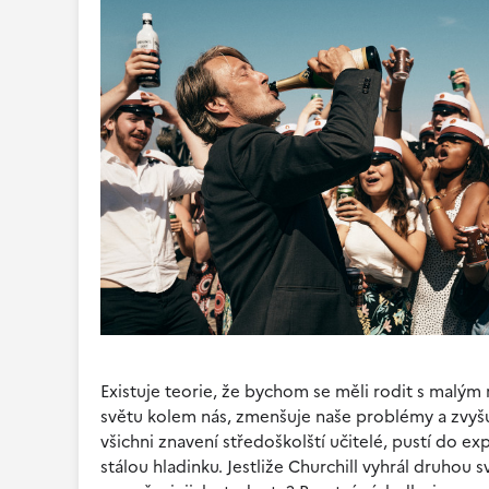
Existuje teorie, že bychom se měli rodit s malým 
světu kolem nás, zmenšuje naše problémy a zvyšuje
všichni znavení středoškolští učitelé, pustí do e
stálou hladinku. Jestliže Churchill vyhrál druho