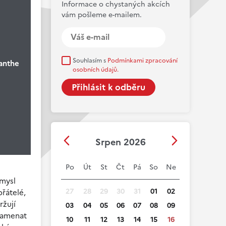
Informace o chystaných akcích
vám pošleme e-mailem.
Souhlasím s
Podmínkami zpracování
anthe
osobních údajů.
Srpen 2026
Po
Út
St
Čt
Pá
So
Ne
 mysl
27
28
29
30
31
01
02
přátelé,
ržují
03
04
05
06
07
08
09
znamenat
10
11
12
13
14
15
16