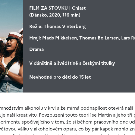
FILM ZA STOVKU | Chlast
(Dánsko, 2020, 116 min)
Režie:
Thomas Vinterberg
Hrají:
Mads Mikkelsen, Thomas Bo Larsen, Lars R
Drama
V dánštině a švédštině s českými titulky
Nevhodné pro děti do 15 let
množstvím alkoholu v krvi a že mírná podnapilost otevírá naši
 naši kreativitu. Povzbuzeni touto teorií se Martin a jeho tři 
xperimentu spočívajícího v tom, že si během pracovního dne ud
u světovou válku v alkoholovém oparu, co by pár kapek mohlo 