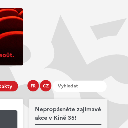
takty
FR
CZ
Nepropásněte zajímavé
akce v Kině 35!