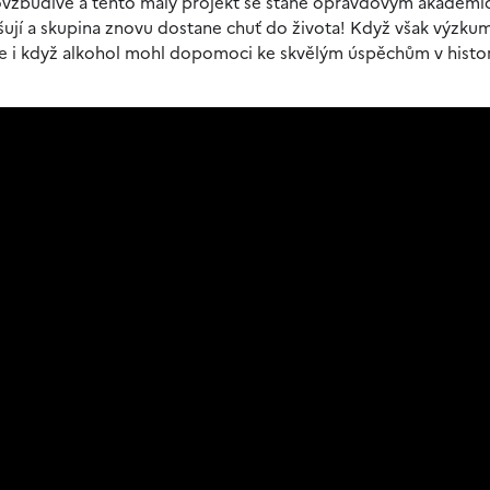
 povzbudivé a tento malý projekt se stane opravdovým akadem
pšují a skupina znovu dostane chuť do života! Když však výzku
, že i když alkohol mohl dopomoci ke skvělým úspěchům v histor