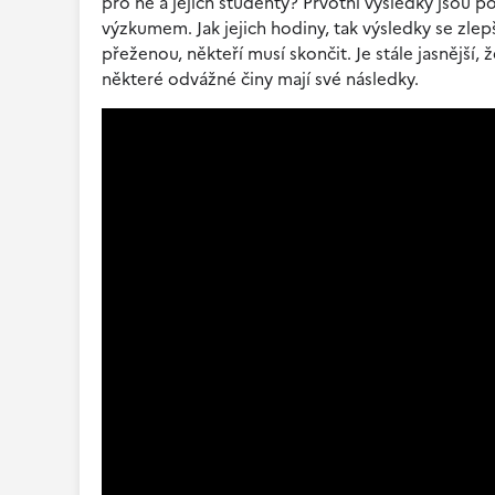
pro ně a jejich studenty? Prvotní výsledky jsou
výzkumem. Jak jejich hodiny, tak výsledky se zle
přeženou, někteří musí skončit. Je stále jasnější
některé odvážné činy mají své následky.