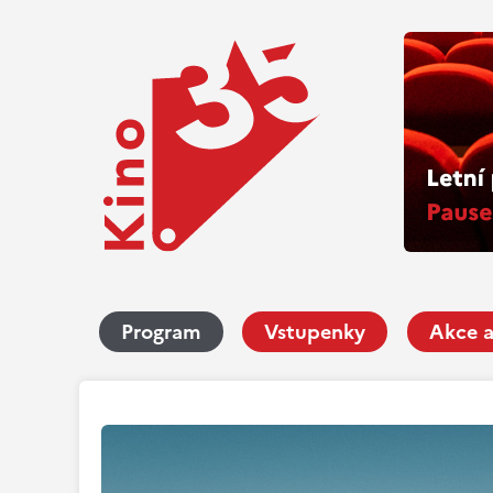
Program
Vstupenky
Akce a