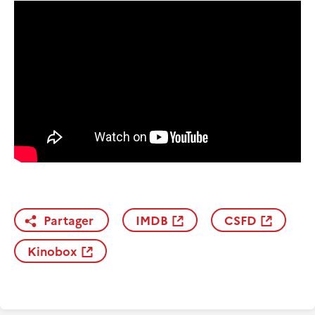
Partager
IMDB
CSFD
Kinobox