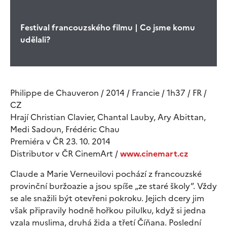
Festival francouzského filmu | Co jsme komu
udělali?
Philippe de Chauveron / 2014 / Francie / 1h37 / FR /
CZ
Hrají Christian Clavier, Chantal Lauby, Ary Abittan,
Medi Sadoun, Frédéric Chau
Premiéra v ČR 23. 10. 2014
Distributor v ČR CinemArt /
www.cinemart.cz
Claude a Marie Verneuilovi pochází z francouzské
provinční buržoazie a jsou spíše „ze staré školy”. Vždy
se ale snažili být otevřeni pokroku. Jejich dcery jim
však připravily hodně hořkou pilulku, když si jedna
vzala muslima, druhá žida a třetí Číňana. Poslední