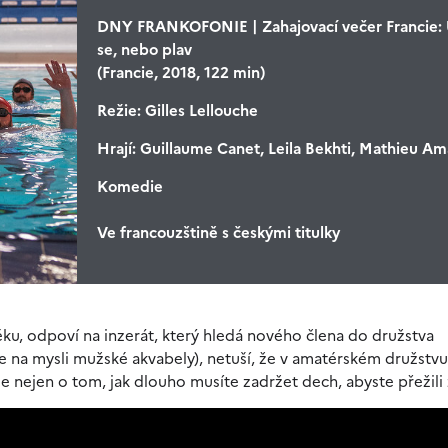
DNY FRANKOFONIE | Zahajovací večer Francie:
se, nebo plav
(Francie, 2018, 122 min)
Režie:
Gilles Lellouche
Hrají:
Guillaume Canet, Leila Bekhti, Mathieu Amal
Komedie
Ve francouzštině s českými titulky
věku, odpoví na inzerát, který hledá nového člena do družstva
na mysli mužské akvabely), netuší, že v amatérském družstvu
e nejen o tom, jak dlouho musíte zadržet dech, abyste přežili 