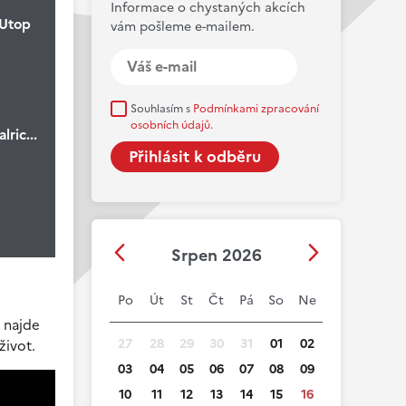
Informace o chystaných akcích
 Utop
vám pošleme e-mailem.
Souhlasím s
Podmínkami zpracování
osobních údajů.
ric...
Srpen 2026
Po
Út
St
Čt
Pá
So
Ne
 najde
27
28
29
30
31
01
02
život.
03
04
05
06
07
08
09
10
11
12
13
14
15
16