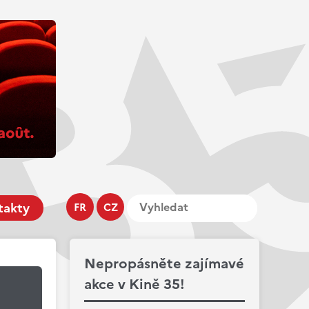
takty
FR
CZ
Nepropásněte zajímavé
akce v Kině 35!