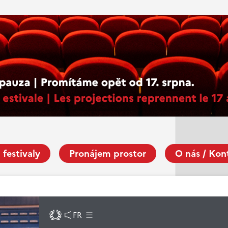
 festivaly
Pronájem prostor
O nás / Kon
FR