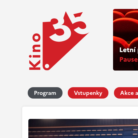
Program
Vstupenky
Akce a