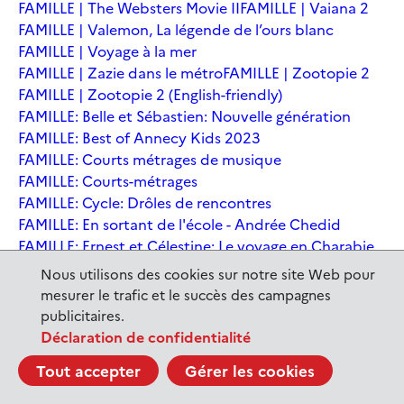
FAMILLE | The Websters Movie II
FAMILLE | Vaiana 2
FAMILLE | Valemon, La légende de l’ours blanc
FAMILLE | Voyage à la mer
FAMILLE | Zazie dans le métro
FAMILLE | Zootopie 2
FAMILLE | Zootopie 2 (English-friendly)
FAMILLE: Belle et Sébastien: Nouvelle génération
FAMILLE: Best of Annecy Kids 2023
FAMILLE: Courts métrages de musique
FAMILLE: Courts-métrages
FAMILLE: Cycle: Drôles de rencontres
FAMILLE: En sortant de l'école - Andrée Chedid
FAMILLE: Ernest et Célestine: Le voyage en Charabie
FAMILLE: Festival International du court métrage
Nous utilisons des cookies sur notre site Web pour
Clermont-Ferrand
mesurer le trafic et le succès des campagnes
FAMILLE: Kina et Yuk, renards de la banquise
publicitaires.
FAMILLE: La Pat' Patrouille : La Super Patrouille, le film
Déclaration de confidentialité
FAMILLE: Le dernier jaguar
FAMILLE: Le Dirigeable volé
Tout accepter
Gérer les cookies
FAMILLE: Le Nid du Tigre
FAMILLE: Le Tableau
FAMILLE: Léo, la fabuleuse histoire de Leonardo de