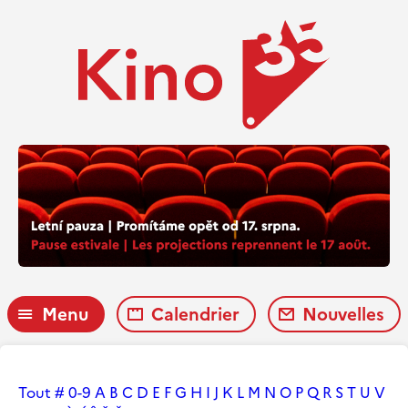
Menu
Calendrier
Nouvelles
Tout
#
0-9
A
B
C
D
E
F
G
H
I
J
K
L
M
N
O
P
Q
R
S
T
U
V