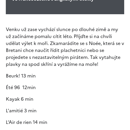
Venku už zase vychází slunce po dlouhé zimě a my
už začínáme pomalu cítit léto. Příjďte si na chvíli
udělat výlet k moři. Zkamarádite se s Noée, která se v
Bretani chce naučit řídit plachetnici nebo se
projedete s nezastavitelným pirátem. Tak vytahujte
plavky na spod skříní a vyrážíme na moře!
Beurk! 13 min
Été 96 12min
Kayak 6 min
L'amitié 3 min
L’Air de rien 14 min