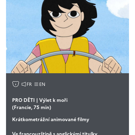
FR
EN
PRO DĚTI | Výlet k moři
(Francie, 75 min)
Krátkometrážní animované filmy
Ve francouzštině s anglickými titulky