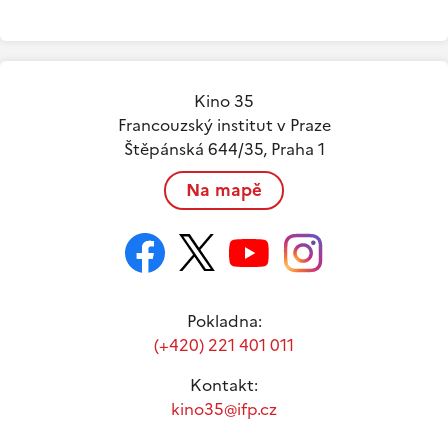
Kino 35
Francouzský institut v Praze
Štěpánská 644/35, Praha 1
Na mapě
Pokladna:
(+420) 221 401 011
Kontakt:
kino35@ifp.cz