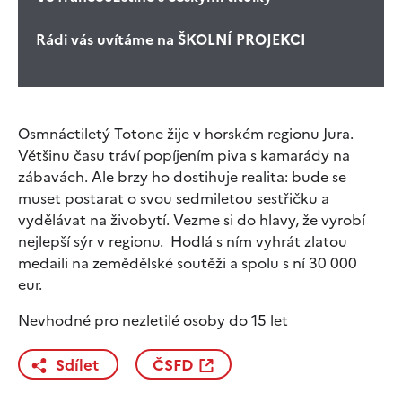
Rádi vás uvítáme na ŠKOLNÍ PROJEKCI
Osmnáctiletý Totone žije v horském regionu Jura.
Většinu času tráví popíjením piva s kamarády na
zábavách. Ale brzy ho dostihuje realita: bude se
muset postarat o svou sedmiletou sestřičku a
vydělávat na živobytí. Vezme si do hlavy, že vyrobí
nejlepší sýr v regionu. Hodlá s ním vyhrát zlatou
medaili na zemědělské soutěži a spolu s ní 30 000
eur.
Nevhodné pro nezletilé osoby do 15 let
Sdílet
ČSFD