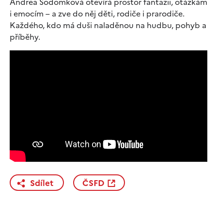
Andrea Sodomková otevírá prostor fantazii, otázkám
i emocím – a zve do něj děti, rodiče i prarodiče.
Každého, kdo má duši naladěnou na hudbu, pohyb a
příběhy.
Sdílet
ČSFD