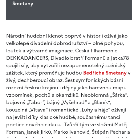
Smetany
Národní hudební klenot poprvé v historii ožívá jako
velkolepé divadelní dobrodružství – plné pohybu,
loutek a výtvarné imaginace. Česká filharmonie,
DEKKADANCERS, Divadlo bratří Formanů a Jatka78
spojili síly, aby vytvořili nezapomenutelný scénický
zážitek, který proměňuje hudbu
Bedřicha Smetany
v
živý, dechberoucí obraz. Šest symfonických básní
rozezní českou krajinu i dějiny jako barevnou mapu
vzpomínek, pocitů a okamžiků. Neoblomná „Šárka“,
bojovný „Tábor“, bájný „Vyšehrad“ a „Blaník“,
kouzelná „Vltava“ i romantické „Luhy a háje“ ožívají
na jevišti díky klasické hudbě, současnému tanci i
poetice nového cirkusu. Tvůrčí tým ve složení Matěj
Forman, Janek Jirků, Marko Ivanović, Štěpán Pechar a