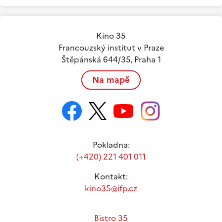
Kino 35
Francouzský institut v Praze
Štěpánská 644/35, Praha 1
Na mapě
Pokladna:
(+420) 221 401 011
Kontakt:
kino35@ifp.cz
Bistro 35