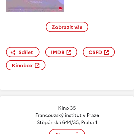
Zobrazit vše
Sdílet
IMDB
ČSFD
Kinobox
Kino 35
Francouzský institut v Praze
Štěpánská 644/35, Praha 1