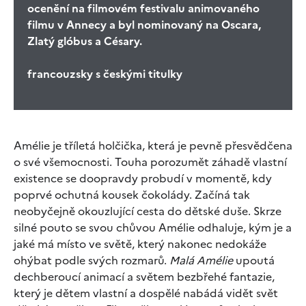
ocenění na filmovém festivalu animovaného
filmu v Annecy a byl nominovaný na Oscara,
Zlatý glóbus a Césary.
francouzsky s českými titulky
Amélie je tříletá holčička, která je pevně přesvědčena
o své všemocnosti. Touha porozumět záhadě vlastní
existence se doopravdy probudí v momentě, kdy
poprvé ochutná kousek čokolády. Začíná tak
neobyčejně okouzlující cesta do dětské duše. Skrze
silné pouto se svou chůvou Amélie odhaluje, kým je a
jaké má místo ve světě, který nakonec nedokáže
ohýbat podle svých rozmarů.
Malá Amélie
upoutá
dechberoucí animací a světem bezbřehé fantazie,
který je dětem vlastní a dospělé nabádá vidět svět