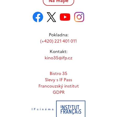
Na mapě
Pokladna:
(+420) 221 401 011
Kontakt:
kino35@ifp.cz
Bistro 35
Slevy s IF Pass
Francouzský institut
GDPR